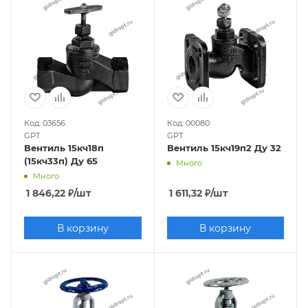
Код: 03656
Код: 00080
GPT
GPT
Вентиль 15кч18п
Вентиль 15кч19п2 Ду 32
(15кч33п) Ду 65
Много
Много
1 846,22
₽
/шт
1 611,32
₽
/шт
В корзину
В корзину