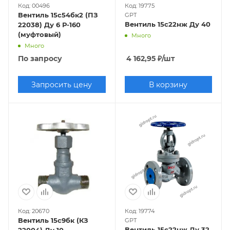
Код: 00496
Код: 19775
Вентиль 15с54бк2 (ПЗ
GPT
Вентиль 15с22нж Ду 40
22038) Ду 6 Р-160
(муфтовый)
Много
Много
По запросу
4 162,95
₽
/шт
Запросить цену
В корзину
Код: 20670
Код: 19774
Вентиль 15с9бк (КЗ
GPT
Вентиль 15с22нж Ду 32
22004) Ду 10