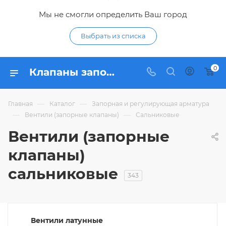
Мы не смогли определить Ваш город
Выбрать из списка
0
Клапаны запорные сальниковые - купить вентиль водопроводный сальниковый по низким ценам в интернет-магазине Гидропромтехника в Курске
—
—
Главная
Каталог
Запорная и регулирующая арматура
—
—
Вентили (запорные клапаны)
Сальниковые
Вентили (запорные
клапаны)
сальниковые
343
Вентили латунные