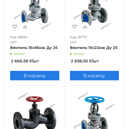
Код: 08594
Код: 19773
GPT
GPT
Вентиль 15с65нж Ду 25
Вентиль 15с22нж Ду 25
Много
Много
2 666,58
₽
/шт
2 658,50
₽
/шт
В корзину
В корзину