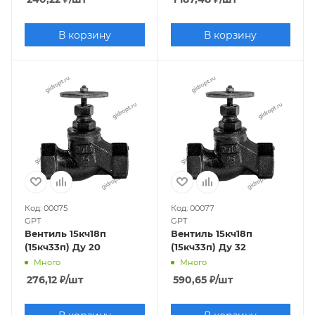
15с51п4
15с9бк
В корзину
В корзину
Код: 00075
Код: 00077
GPT
GPT
Вентиль 15кч18п
Вентиль 15кч18п
(15кч33п) Ду 20
(15кч33п) Ду 32
Много
Много
276,12
₽
/шт
590,65
₽
/шт