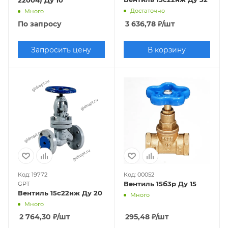
Достаточно
Много
По запросу
3 636,78
₽
/шт
Запросить цену
В корзину
Код: 19772
Код: 00052
Вентиль 15б3р Ду 15
GPT
Вентиль 15с22нж Ду 20
Много
Много
2 764,30
₽
/шт
295,48
₽
/шт