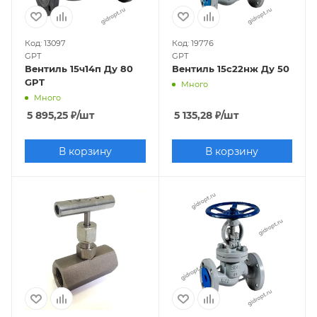
Код: 13097
Код: 19776
GPT
GPT
Вентиль 15ч14п Ду 80
Вентиль 15с22нж Ду 50
GPT
Много
Много
5 895,25
₽
/шт
5 135,28
₽
/шт
В корзину
В корзину