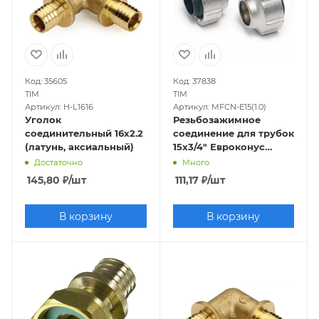
Код: 35605
Код: 37838
TIM
TIM
Артикул: H-L1616
Артикул: MFCN-E15(1.0)
Уголок
Резьбозажимное
соединительный 16х2.2
соединение для трубок
(латунь, аксиальный)
15х3/4" Евроконус
(пара)
Достаточно
Много
145,80
₽
/шт
111,17
₽
/шт
В корзину
В корзину