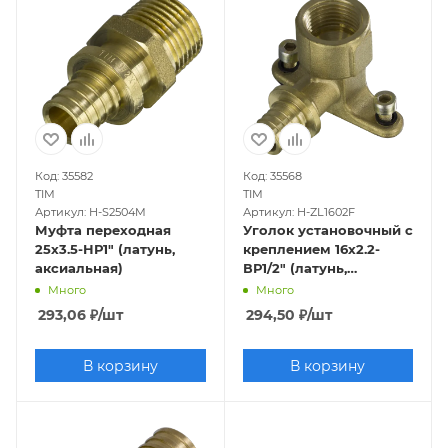
Код: 35582
Код: 35568
TIM
TIM
Артикул: H-S2504M
Артикул: H-ZL1602F
Муфта переходная
Уголок установочный с
25х3.5-НР1" (латунь,
креплением 16х2.2-
аксиальная)
ВР1/2" (латунь,
аксиальный)
Много
Много
293,06
₽
/шт
294,50
₽
/шт
В корзину
В корзину