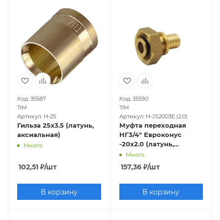
Код: 35587
Код: 35590
TIM
TIM
Артикул: H-25
Артикул: H-JS2003E (2.0)
Гильза 25х3.5 (латунь,
Муфта переходная
аксиальная)
НГ3/4" Евроконус
-20х2.0 (латунь,
Много
аксиальная)
Много
102,51
₽
/шт
157,36
₽
/шт
В корзину
В корзину