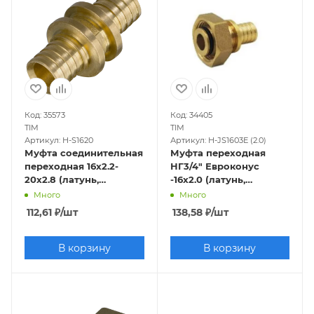
Код: 35573
Код: 34405
TIM
TIM
Артикул: H-S1620
Артикул: H-JS1603E (2.0)
Муфта соединительная
Муфта переходная
переходная 16х2.2-
НГ3/4" Евроконус
20х2.8 (латунь,
-16х2.0 (латунь,
аксиальная)
аксиальная)
Много
Много
112,61
₽
/шт
138,58
₽
/шт
В корзину
В корзину