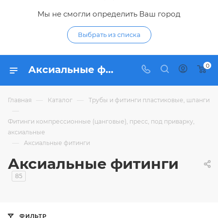
Мы не смогли определить Ваш город
Выбрать из списка
0
Аксиальные фитинги - купить в Курске | аксиальные фитинги по низким ценам с доставкой в интернет-магазине Гидропромтехника
—
—
Главная
Каталог
Трубы и фитинги пластиковые, шланги
—
Фитинги компрессионные (цанговые), пресс, под приварку,
аксиальные
—
Аксиальные фитинги
Аксиальные фитинги
85
ФИЛЬТР