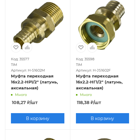
Код: 35577
Код: 35598
TIM
TIM
Артикул: H-S1602M
Артикул: H-JS1602F
Муфта переходная
Муфта переходная
16х2.2-НР1/2" (латунь,
16х2.2-НГ1/2" (латунь,
аксиальная)
аксиальная)
Много
Много
108,27
₽
/шт
118,38
₽
/шт
В корзину
В корзину