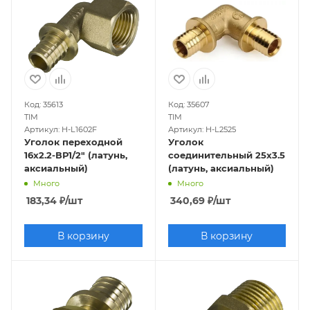
Код: 35613
Код: 35607
TIM
TIM
Артикул: H-L1602F
Артикул: H-L2525
Уголок переходной
Уголок
16х2.2-ВР1/2" (латунь,
соединительный 25х3.5
аксиальный)
(латунь, аксиальный)
Много
Много
183,34
₽
/шт
340,69
₽
/шт
В корзину
В корзину