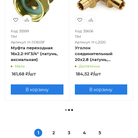
Код: 35599
Код: 35606
TIM
TIM
Артикул: H-JS1603F
Артикул: H-L2020
Муфта переходная
Уголок
16х2.2-НГ3/4" (латунь,
соединительный
аксиальная)
20х2.8 (латунь,
аксиальный)
Мало
Достаточно
161,68
₽
/шт
184,52
₽
/шт
В корзину
В корзину
1
2
3
4
5