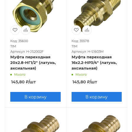
Код: 35600
Код: 35578
TIM
TIM
Артикул: H-JS2002F
Артикул: H-S1603M
Муфта переходная
Муфта переходная
20х2.8-НГ1/2" (латунь,
16х2.2-НР3/4" (латунь,
аксиальная)
аксиальная)
Много
Много
145,80
₽
/шт
145,80
₽
/шт
В корзину
В корзину