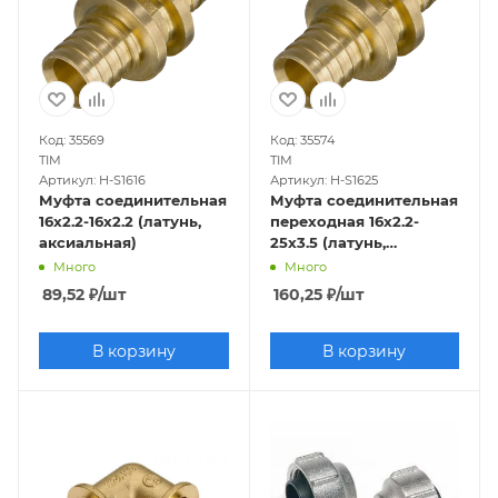
Код: 35569
Код: 35574
TIM
TIM
Артикул: H-S1616
Артикул: H-S1625
Муфта соединительная
Муфта соединительная
16х2.2-16х2.2 (латунь,
переходная 16х2.2-
аксиальная)
25х3.5 (латунь,
аксиальная)
Много
Много
89,52
₽
/шт
160,25
₽
/шт
В корзину
В корзину