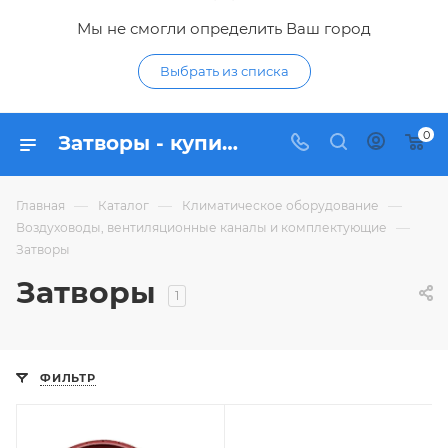
Мы не смогли определить Ваш город
Выбрать из списка
0
Затворы - купить в Курске | затворы по низким ценам с доставкой в интернет-магазине Гидропромтехника
—
—
—
Главная
Каталог
Климатическое оборудование
—
Воздуховоды, вентиляционные каналы и комплектующие
Затворы
Затворы
1
ФИЛЬТР