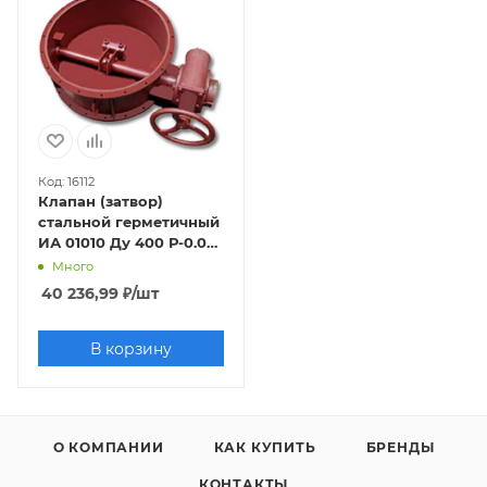
Код: 16112
Клапан (затвор)
стальной герметичный
ИА 01010 Ду 400 Р-0.05,
вентиляционный,
Много
фланцевый, с
40 236,99
₽
/шт
редуктором
В корзину
О КОМПАНИИ
КАК КУПИТЬ
БРЕНДЫ
КОНТАКТЫ