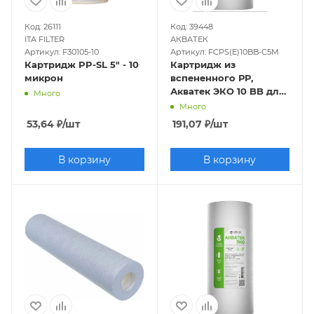
Код: 26111
Код: 39448
ITA FILTER
АКВАТЕК
Артикул: F30105-10
Артикул: FCPS(E)10BB-C5M
Картридж PP-SL 5" - 10
Картридж из
микрон
вспененного РР,
Акватек ЭКО 10 BB для
Много
холодной воды 5мкм
Много
53,64
₽
/шт
191,07
₽
/шт
В корзину
В корзину