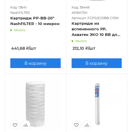
Код: 13641
Код: 39449
NashFILTER
АКВАТЕК
Картридж PP-BB-20"
Артикул: FCPS(E)10BB-C10M
Картридж из
NashFILTER - 10 микрон
вспененного РР,
Много
Акватек ЭКО 10 BB для
холодной воды 10мкм
Много
441,68
₽
/шт
212,10
₽
/шт
В корзину
В корзину