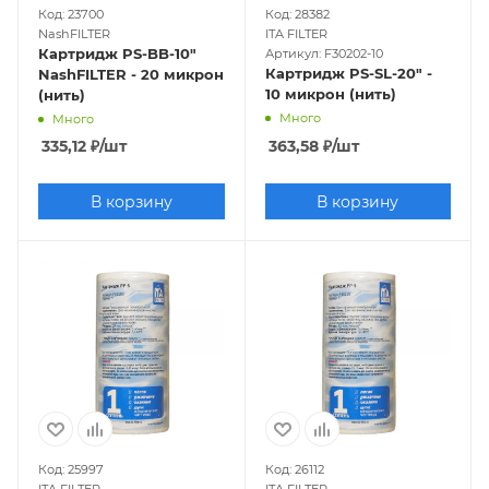
Код: 23700
Код: 28382
NashFILTER
ITA FILTER
Картридж PS-BB-10"
Артикул: F30202-10
Картридж PS-SL-20" -
NashFILTER - 20 микрон
10 микрон (нить)
(нить)
Много
Много
335,12
₽
/шт
363,58
₽
/шт
В корзину
В корзину
Код: 25997
Код: 26112