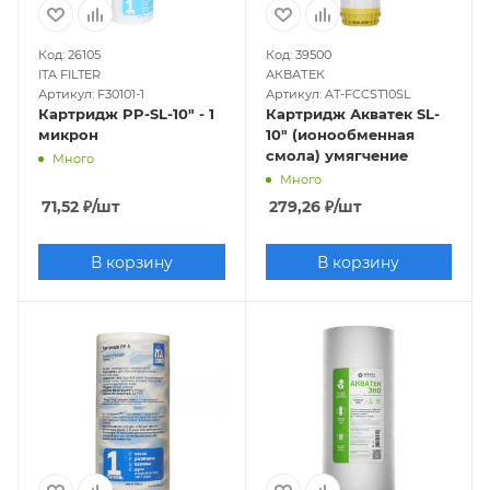
Код: 26105
Код: 39500
ITA FILTER
АКВАТЕК
Артикул: F30101-1
Артикул: AT-FCCST10SL
Картридж PP-SL-10" - 1
Картридж Акватек SL-
микрон
10" (ионообменная
смола) умягчение
Много
Много
71,52
₽
/шт
279,26
₽
/шт
В корзину
В корзину