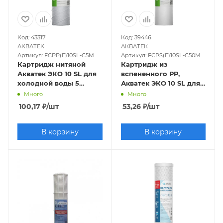
Код: 43317
Код: 39446
АКВАТЕК
АКВАТЕК
Артикул: FCPP(E)10SL-C5M
Артикул: FCPS(E)10SL-C50M
Картридж нитяной
Картридж из
Акватек ЭКО 10 SL для
вспененного РР,
холодной воды 5
Акватек ЭКО 10 SL для
микрон
холодной воды 50мкм
Много
Много
100,17
₽
/шт
53,26
₽
/шт
В корзину
В корзину