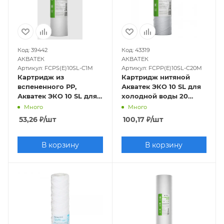
Код: 39442
Код: 43319
АКВАТЕК
АКВАТЕК
Артикул: FCPS(E)10SL-C1M
Артикул: FCPP(E)10SL-C20M
Картридж из
Картридж нитяной
вспененного РР,
Акватек ЭКО 10 SL для
Акватек ЭКО 10 SL для
холодной воды 20
холодной воды 1мкм
микрон
Много
Много
53,26
₽
/шт
100,17
₽
/шт
В корзину
В корзину