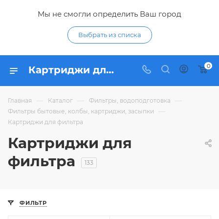
Мы не смогли определить Ваш город
Выбрать из списка
0
Картриджи для фильтра - купить в Курске | картриджи для фильтра по низким ценам с доставкой в интернет-магазине Гидропромтехника
—
—
—
Главная
Каталог
Фильтры, водоподготовка
—
Фильтры бытовые, колбы, картриджи, засыпки
Картриджи для фильтра
Картриджи для
фильтра
133
ФИЛЬТР