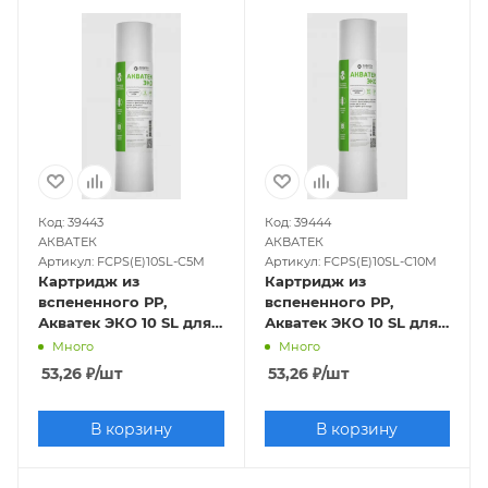
Код: 39443
Код: 39444
АКВАТЕК
АКВАТЕК
Артикул: FCPS(E)10SL-C5M
Артикул: FCPS(E)10SL-C10M
Картридж из
Картридж из
вспененного РР,
вспененного РР,
Акватек ЭКО 10 SL для
Акватек ЭКО 10 SL для
холодной воды 5мкм
холодной воды 10мкм
Много
Много
53,26
₽
/шт
53,26
₽
/шт
В корзину
В корзину