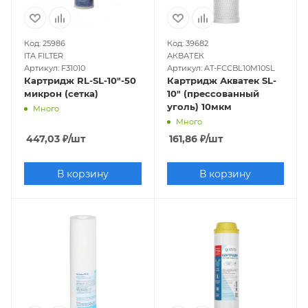
Код: 25986
Код: 39682
ITA FILTER
АКВАТЕК
Артикул: F31010
Артикул: AT-FCCBL10M10SL
Картридж RL-SL-10"-50
Картридж Акватек SL-
микрон (сетка)
10" (прессованный
уголь) 10мкм
Много
Много
447,03
₽
/шт
161,86
₽
/шт
В корзину
В корзину