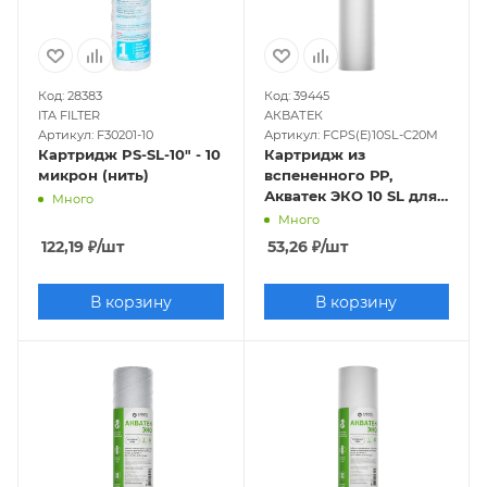
Код: 28383
Код: 39445
ITA FILTER
АКВАТЕК
Артикул: F30201-10
Артикул: FCPS(E)10SL-C20M
Картридж PS-SL-10" - 10
Картридж из
микрон (нить)
вспененного РР,
Акватек ЭКО 10 SL для
Много
холодной воды 20мкм
Много
122,19
₽
/шт
53,26
₽
/шт
В корзину
В корзину