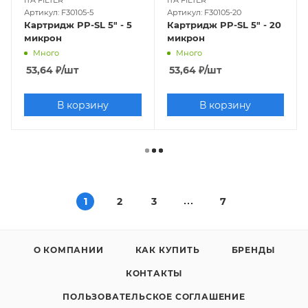
ITA FILTER
ITA FILTER
Артикул: F30105-5
Артикул: F30105-20
Картридж PP-SL 5" - 5
Картридж PP-SL 5" - 20
микрон
микрон
Много
Много
53,64
₽
/шт
53,64
₽
/шт
В корзину
В корзину
1
2
3
7
О КОМПАНИИ
КАК КУПИТЬ
БРЕНДЫ
КОНТАКТЫ
ПОЛЬЗОВАТЕЛЬСКОЕ СОГЛАШЕНИЕ