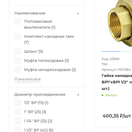
Наименование
Поплавковый
выключатель (
1
)
Комплект накидных гаек
(
7
)
Шланг (
9
)
Код: 43349
Муфта пятиходовая (
3
)
TIM
Муфта четырехходовая (
2
)
Артикул: HSF064
Гайка накидна
Показать все
ВР1"хВР1 1/2" 
шт.)
Диаметр присоединения
Много
1/2" ВР (15) (
1
)
1" ВР (25) (
3
)
400,35
₽
/шт
1 1/4" ВР (32) (
2
)
1 1/2" ВР (40) (
6
)