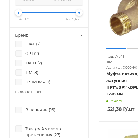
400,35
6 769,43
Бренд
DIAL (
2
)
GPT (
2
)
Код: 27341
TIM
TAEN (
2
)
Артикул: X006-90
TIM (
8
)
Муфта пятихо
латунная
UNIPUMP (
1
)
НР1"хВР1"хВР1/
Показать все
L-90 мм
Много
521,38
₽
/шт
В наличии (
16
)
Товары бытового
применения (
27
)