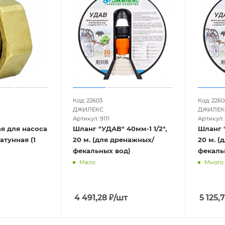
Код: 22603
Код: 2260
ДЖИЛЕКС
ДЖИЛЕК
Артикул: 9111
Артикул: 
я для насоса
Шланг "УДАВ" 40мм-1 1/2",
Шланг "
латунная (1
20 м. (для дренажных/
20 м. (
фекальных вод)
фекаль
Мало
Много
4 491,28
₽
/шт
5 125,