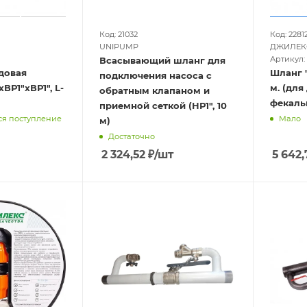
Код: 21032
Код: 2281
UNIPUMP
ДЖИЛЕК
Артикул: 
Всасывающий шланг для
довая
Шланг "
подключения насоса с
Р1"хВР1", L-
м. (дл
обратным клапаном и
фекаль
приемной сеткой (НР1", 10
ся поступление
Мало
м)
Достаточно
2 324,52
₽
/шт
5 642,