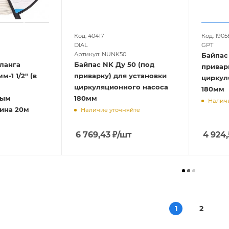
Код: 40417
Код: 1905
DIAL
GPT
Артикул: NUNK50
Байпас
ланга
Байпас NK Ду 50 (под
привар
-1 1/2" (в
приварку) для установки
циркул
циркуляционного насоса
180мм
ным
180мм
Наличи
лина 20м
Наличие уточняйте
6 769,43
₽
/шт
4 924,
1
2