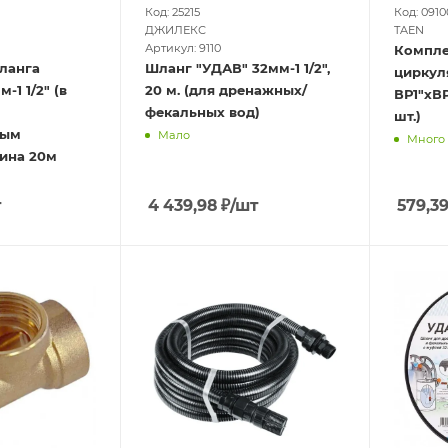
Код: 25215
Код: 0910
ДЖИЛЕКС
TAEN
Артикул: 9110
Компле
ланга
Шланг "УДАВ" 32мм-1 1/2",
циркул
1 1/2" (в
20 м. (для дренажных/
ВР1"хВР
фекальных вод)
шт.)
ным
Мало
Много
лина 20м
т
4 439,98
₽
/шт
579,3