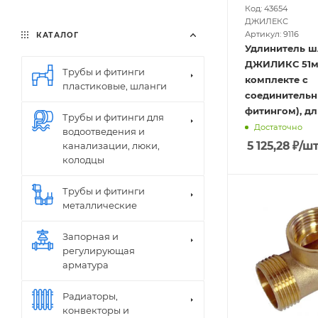
Код: 43654
ДЖИЛЕКС
Артикул: 9116
КАТАЛОГ
Удлинитель ш
ДЖИЛИКС 51мм-
Трубы и фитинги
комплекте с
пластиковые, шланги
соединитель
фитингом), д
Трубы и фитинги для
Достаточно
водоотведения и
5 125,28
₽
/ш
канализации, люки,
колодцы
Трубы и фитинги
металлические
Запорная и
регулирующая
арматура
Радиаторы,
конвекторы и