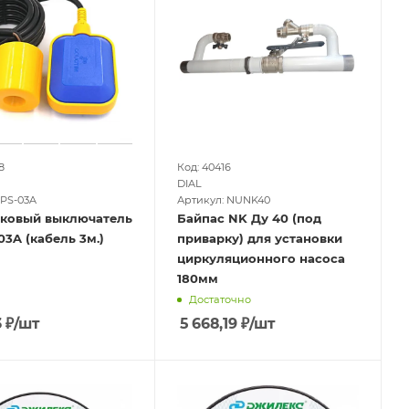
8
Код: 40416
DIAL
 PS-03A
Артикул: NUNK40
ковый выключатель
Байпас NK Ду 40 (под
03A (кабель 3м.)
приварку) для установки
циркуляционного насоса
180мм
Достаточно
3
₽
/шт
5 668,19
₽
/шт