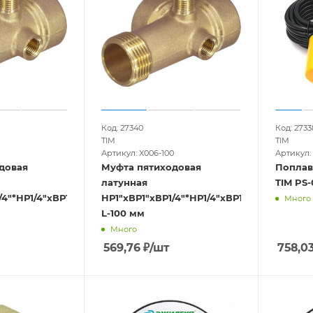
Код: 27340
Код: 2733
TIM
TIM
Артикул: X006-100
Артикул:
довая
Муфта пятиходовая
Поплав
латунная
TIM PS-
4"*НР1/4"хВР1",
НР1"хВР1"хВР1/4"*НР1/4"хВР1",
Много
L-100 мм
Много
569,76
₽
/шт
758,0