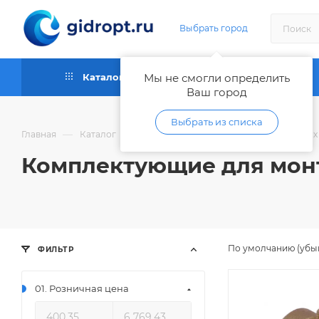
Выбрать город
Каталог
Мы не смогли определить
Как купить
Ваш город
Выбрать из списка
—
—
—
Главная
Каталог
Насосы
Автоматика для бытовых
Комплектующие для мон
По умолчанию (убы
ФИЛЬТР
01. Розничная цена