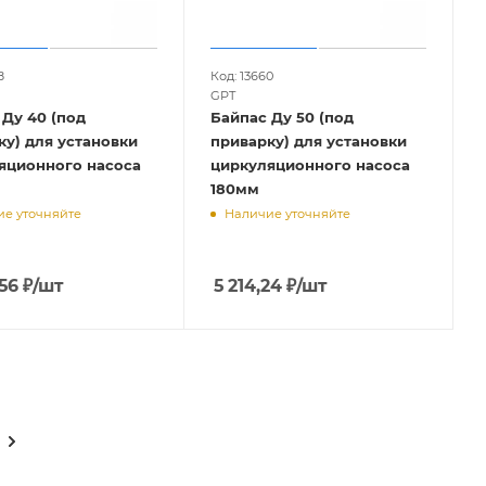
8
Код: 13660
GPT
 Ду 40 (под
Байпас Ду 50 (под
ку) для установки
приварку) для установки
яционного насоса
циркуляционного насоса
180мм
е уточняйте
Наличие уточняйте
56
₽
/шт
5 214,24
₽
/шт