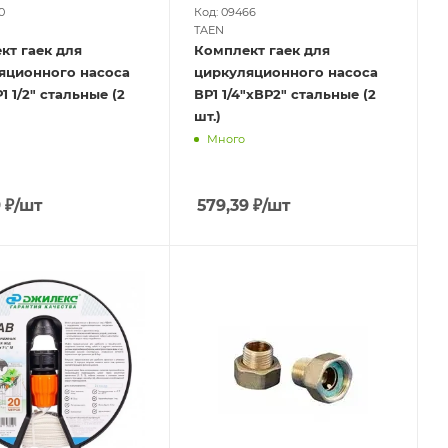
0
Код: 09466
TAEN
кт гаек для
Комплект гаек для
яционного насоса
циркуляционного насоса
1 1/2" стальные (2
ВР1 1/4"хВР2" стальные (2
шт.)
Много
9
₽
/шт
579,39
₽
/шт