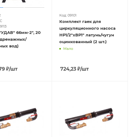
2
Код: 09101
С
Комплект гаек для
9113
циркуляционного насоса
УДАВ" 66мм-2", 20
НР1/2"хВР1" латунь/чугун
я дренажных/
оцинкованный (2 шт.)
ных вод)
Мало
79
₽
/шт
724,23
₽
/шт