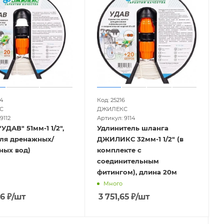
4
Код: 25216
С
ДЖИЛЕКС
9112
Артикул: 9114
УДАВ" 51мм-1 1/2",
Удлинитель шланга
для дренажных/
ДЖИЛИКС 32мм-1 1/2" (в
ных вод)
комплекте с
соединительным
фитингом), длина 20м
Много
76
₽
/шт
3 751,65
₽
/шт