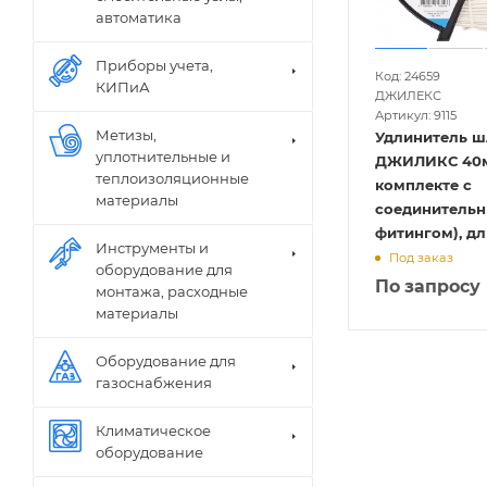
автоматика
Приборы учета,
Код: 24659
КИПиА
ДЖИЛЕКС
Артикул: 9115
Метизы,
Удлинитель ш
уплотнительные и
ДЖИЛИКС 40мм
теплоизоляционные
комплекте с
материалы
соединитель
фитингом), д
Инструменты и
Под заказ
оборудование для
По запросу
монтажа, расходные
материалы
Оборудование для
газоснабжения
Климатическое
оборудование