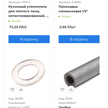
Артикул: ПЛР 3
Артикул: 2-0004
Рулонный утеплитель
Прокладка
для теплого пола,
силиконовая 1/2"
металлизированный, с
Много
разметкой t-3мм, 30м2
Много
(1,2х25м)
72,55
₽
/м2
2,96
₽
/шт
В корзину
В корзину
Код: 26479
Код: 21034
Сантехкреп
ИзолГАРАНТ
Трубка
Артикул: 2-0013