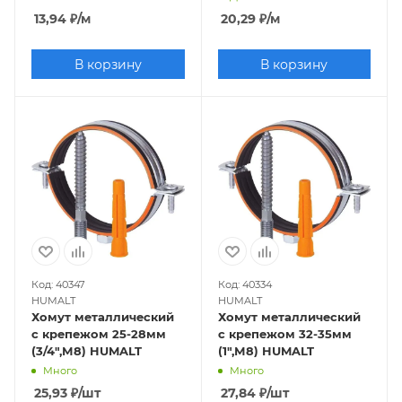
13,94
₽
/м
20,29
₽
/м
В корзину
В корзину
Код: 40347
Код: 40334
HUMALT
HUMALT
Хомут металлический
Хомут металлический
с крепежом 25-28мм
с крепежом 32-35мм
(3/4",М8) HUMALT
(1",М8) HUMALT
Много
Много
25,93
₽
/шт
27,84
₽
/шт