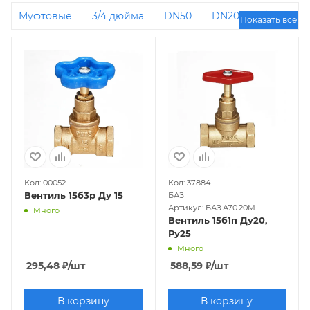
Муфтовые
3/4 дюйма
DN50
DN20
1/2
Показать все
дюйма
2 дюйма
DN32
С внутренней
резьбой
1 дюйм
DN15
DN25
Код: 00052
Код: 37884
Вентиль 15б3р Ду 15
БАЗ
Артикул: БАЗ.А70.20М
Много
Вентиль 15б1п Ду20,
Ру25
Много
295,48
₽
/шт
588,59
₽
/шт
В корзину
В корзину