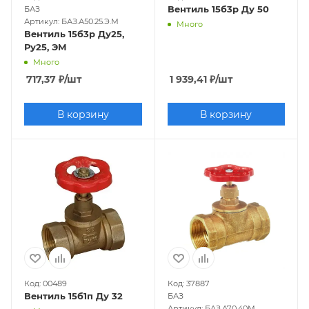
Вентиль 15б3р Ду 50
БАЗ
Артикул: БАЗ.А50.25.Э.М
Много
Вентиль 15б3р Ду25,
Ру25, ЭМ
Много
717,37
₽
/шт
1 939,41
₽
/шт
В корзину
В корзину
Код: 00489
Код: 37887
Вентиль 15б1п Ду 32
БАЗ
Артикул: БАЗ.А70.40М