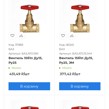
Код: 37883
Код: 06345
БАЗ
БАЗ
Артикул: БАЗ.А70.15М
Артикул: БАЗ.А70.15.Э.М
Вентиль 15б1п Ду15,
Вентиль 15б1п Ду15,
Ру25
Ру25, ЭМ
Много
Много
451,49
₽
/шт
377,42
₽
/шт
В корзину
В корзину