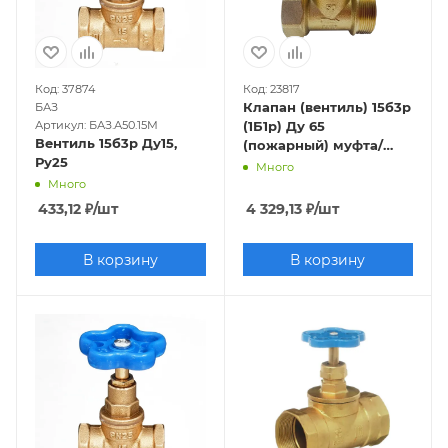
Код: 37874
Код: 23817
Клапан (вентиль) 15б3р
БАЗ
Артикул: БАЗ.А50.15М
(1Б1р) Ду 65
Вентиль 15б3р Ду15,
(пожарный) муфта/
Ру25
цапка
Много
Много
433,12
₽
/шт
4 329,13
₽
/шт
В корзину
В корзину