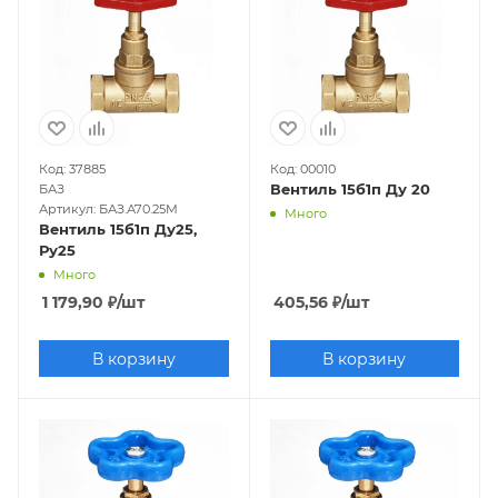
Код: 37885
Код: 00010
Вентиль 15б1п Ду 20
БАЗ
Артикул: БАЗ.А70.25М
Много
Вентиль 15б1п Ду25,
Ру25
Много
1 179,90
₽
/шт
405,56
₽
/шт
В корзину
В корзину