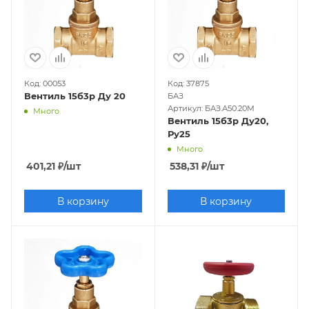
Код: 00053
Код: 37875
Вентиль 15б3р Ду 20
БАЗ
Артикул: БАЗ.А50.20М
Много
Вентиль 15б3р Ду20,
Ру25
Много
401,21
₽
/шт
538,31
₽
/шт
В корзину
В корзину