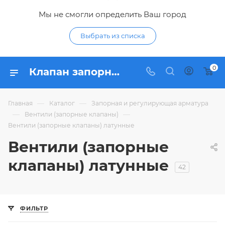
Мы не смогли определить Ваш город
Выбрать из списка
0
Клапан запорный (вентиль) латунный - купить вентили водопроводные для труб латунь по низким ценам в интернет-магазине Гидропромтехника в Курске
—
—
Главная
Каталог
Запорная и регулирующая арматура
—
—
Вентили (запорные клапаны)
Вентили (запорные клапаны) латунные
Вентили (запорные
клапаны) латунные
42
ФИЛЬТР