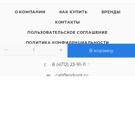
О КОМПАНИИ
КАК КУПИТЬ
БРЕНДЫ
КОНТАКТЫ
ПОЛЬЗОВАТЕЛЬСКОЕ СОГЛАШЕНИЕ
ПОЛИТИКА КОНФИДЕНЦИАЛЬНОСТИ
В корзину
8 (4712) 23-91-11
call@gidropt.ru
Курск, ул. Энгельса, 171б
Подписаться на рассылку
СОГЛАШЕНИЕ НА ОБРАБОТКУ ПЕРСОНАЛЬНЫХ ДАННЫХ