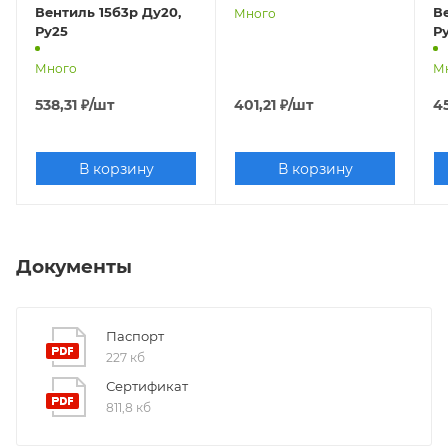
Вентиль 15б3р Ду20,
Ве
Много
Ру25
Р
Много
М
538,31
₽
/шт
401,21
₽
/шт
4
В корзину
В корзину
Документы
Паспорт
227 кб
Сертификат
811,8 кб