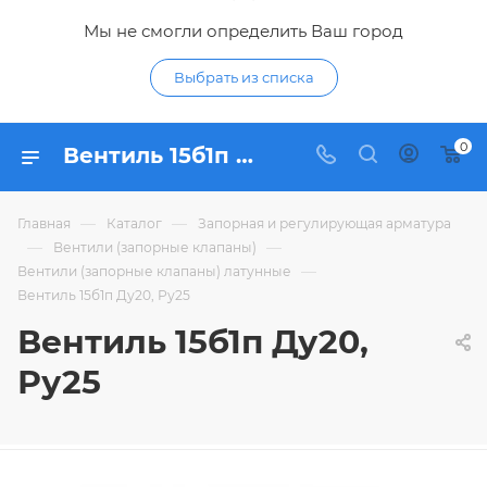
Мы не смогли определить Ваш город
Выбрать из списка
0
Вентиль 15б1п Ду20, Ру25 - купить по цене 588,59 ₽ в интернет-магазине Гидропромтехника с доставкой в Курске
—
—
Главная
Каталог
Запорная и регулирующая арматура
—
—
Вентили (запорные клапаны)
—
Вентили (запорные клапаны) латунные
Вентиль 15б1п Ду20, Ру25
Вентиль 15б1п Ду20,
Ру25