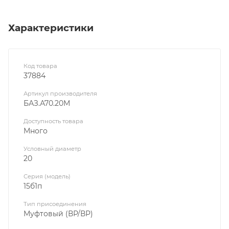
Характеристики
Код товара
37884
Артикул производителя
БАЗ.А70.20М
Доступность товара
Много
Условный диаметр
20
Серия (модель)
15б1п
Тип присоединения
Муфтовый (ВР/ВР)