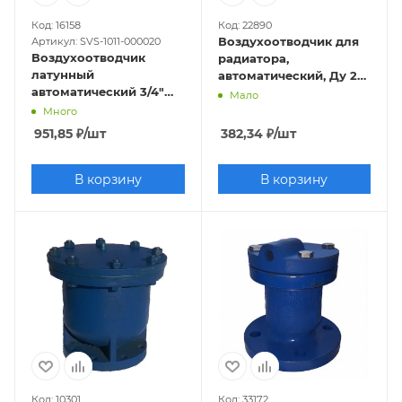
Код: 16158
Код: 22890
Воздухоотводчик для
Артикул: SVS-1011-000020
Воздухоотводчик
радиатора,
латунный
автоматический, Ду 25
автоматический 3/4"
(1") ПРАВЫЙ
Мало
(хромированный)
Много
951,85
₽
/шт
382,34
₽
/шт
В корзину
В корзину
Код: 10301
Код: 33172