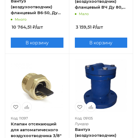
Вантуз
(воздухоотводчик)
(воздухоотводчик)
фланцевый ВЧ Ду 80,
фланцевый В6-50, Ду
Ру-10, однокамерный
Мало
50, Ру 10
Много
10 764,51
₽
/шт
3 159,51
₽
/шт
В корзину
В корзину
Код: 11097
Код: 09105
Клапан отсекающий
Луидор
Вантуз
для автоматического
(воздухоотводчик)
воздухоотводчика 3/8"