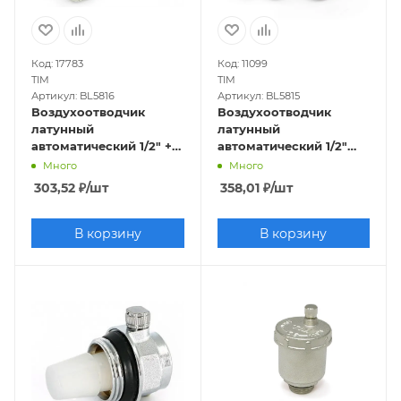
Код: 17783
Код: 11099
TIM
TIM
Артикул: BL5816
Артикул: BL5815
Воздухоотводчик
Воздухоотводчик
латунный
латунный
автоматический 1/2" +
автоматический 1/2"
отсечной клапан
УГЛОВОЙ
Много
Много
(никеллированный)
(хромированный)
303,52
₽
/шт
358,01
₽
/шт
В корзину
В корзину