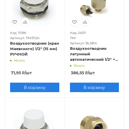
Код: 11096
Код: 24011
Артикул: TIM3112A
TIM
Воздухоотводчик (кран
Артикул: BL5814
Воздухоотводчик
Маевского) 1/2" (15 мм)
латунный
РУЧНОЙ
автоматический 1/2" +
Много
отсечной клапан
Много
71,95
₽
/шт
386,55
₽
/шт
В корзину
В корзину