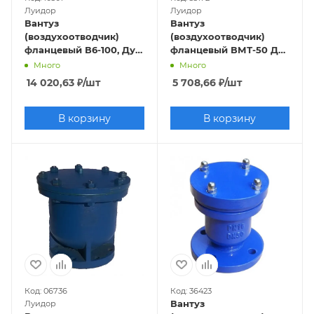
Луидор
Луидор
Вантуз
Вантуз
(воздухоотводчик)
(воздухоотводчик)
фланцевый В6-100, Ду
фланцевый ВМТ-50 Ду
100, Ру 10
50 Ру 10/16
Много
Много
14 020,63
₽
/шт
5 708,66
₽
/шт
В корзину
В корзину
Код: 06736
Код: 36423
Вантуз
Луидор