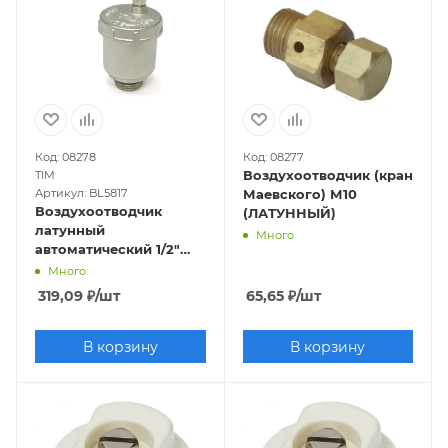
Код: 08278
Код: 08277
Воздухоотводчик (кран
TIM
Артикул: BL5817
Маевского) М10
Воздухоотводчик
(ЛАТУННЫЙ)
латунный
Много
автоматический 1/2"
(хромированный)
Много
319,09
₽
/шт
65,65
₽
/шт
В корзину
В корзину