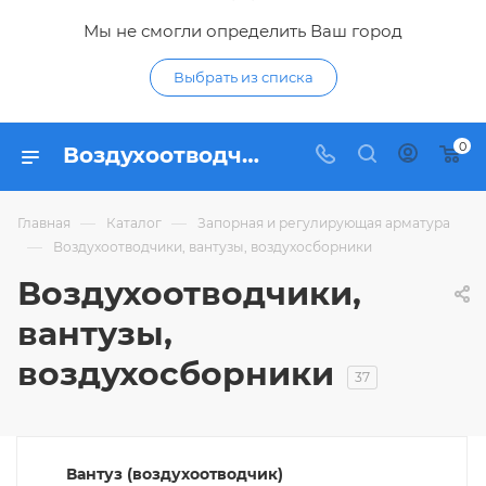
Мы не смогли определить Ваш город
Выбрать из списка
0
Воздухоотводчики, вантузы, воздухосборники - купить в Курске | воздухоотводчики, вантузы, воздухосборники по низким ценам с доставкой в интернет-магазине Гидропромтехника
—
—
Главная
Каталог
Запорная и регулирующая арматура
—
Воздухоотводчики, вантузы, воздухосборники
Воздухоотводчики,
вантузы,
воздухосборники
37
Вантуз (воздухоотводчик)