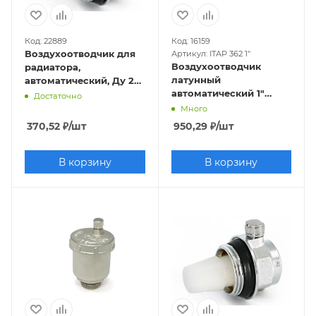
Код: 22889
Код: 16159
Воздухоотводчик для
Артикул: ITAP 362 1"
Воздухоотводчик
радиатора,
латунный
автоматический, Ду 25
автоматический 1"
(1") ЛЕВЫЙ
Достаточно
(хромированный)
Много
370,52
₽
/шт
950,29
₽
/шт
В корзину
В корзину