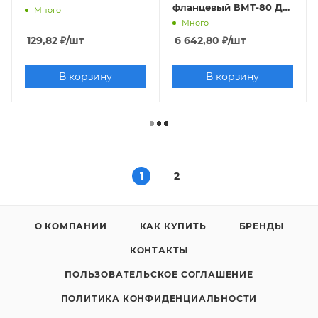
фланцевый ВМТ-80 Ду
Много
80 Ру 10/16
Много
129,82
₽
/шт
6 642,80
₽
/шт
В корзину
В корзину
1
2
О КОМПАНИИ
КАК КУПИТЬ
БРЕНДЫ
КОНТАКТЫ
ПОЛЬЗОВАТЕЛЬСКОЕ СОГЛАШЕНИЕ
ПОЛИТИКА КОНФИДЕНЦИАЛЬНОСТИ