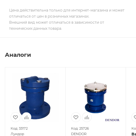
Цена действительна только для интернет-магазина и может
отличаться от цен в розничных магазинах.
Внешний вид может отличаться в зависимости от
технических данных товара.
Аналоги
Код: 33172
Код: 25726
Ко
В
Луидор
DENDOR