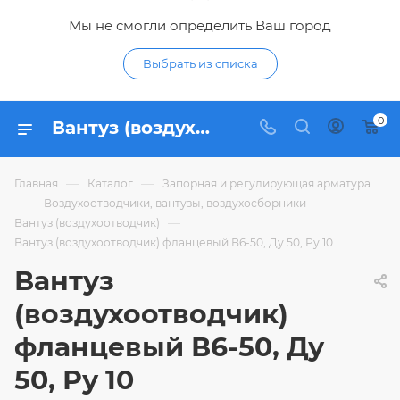
Мы не смогли определить Ваш город
Выбрать из списка
0
Вантуз (воздухоотводчик) фланцевый В6-50, Ду 50, Ру 10 - купить по цене 10 764,51 ₽ в интернет-магазине Гидропромтехника с доставкой в Курске
—
—
Главная
Каталог
Запорная и регулирующая арматура
—
—
Воздухоотводчики, вантузы, воздухосборники
—
Вантуз (воздухоотводчик)
Вантуз (воздухоотводчик) фланцевый В6-50, Ду 50, Ру 10
Вантуз
(воздухоотводчик)
фланцевый В6-50, Ду
50, Ру 10