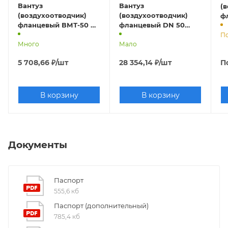
Вантуз
Вантуз
(
(воздухоотводчик)
(воздухоотводчик)
ф
фланцевый ВМТ-50 Ду
фланцевый DN 50
50 Ру 10/16
"DENDOR"
По
Много
однокамерный тип
Мало
А10 F
5 708,66
₽
/шт
28 354,14
₽
/шт
П
В корзину
В корзину
Документы
Паспорт
555,6 кб
Паспорт (дополнительный)
785,4 кб