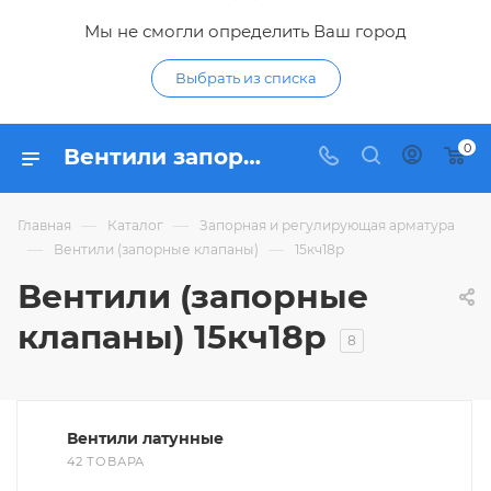
Мы не смогли определить Ваш город
Выбрать из списка
0
Вентили запорные 15кч18р - купить запорный клапан 15кч18р по низким ценам в интернет-магазине Гидропромтехника в Курске
—
—
Главная
Каталог
Запорная и регулирующая арматура
—
—
Вентили (запорные клапаны)
15кч18р
Вентили (запорные
клапаны) 15кч18р
8
Вентили латунные
42 ТОВАРА