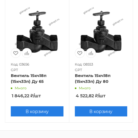
Код: 03656
Код: 08553
GPT
GPT
Вентиль 15кч18п
Вентиль 15кч18п
(15кч33п) Ду 65
(15кч33п) Ду 80
Много
Много
1 846,22
₽
/шт
4 522,82
₽
/шт
В корзину
В корзину