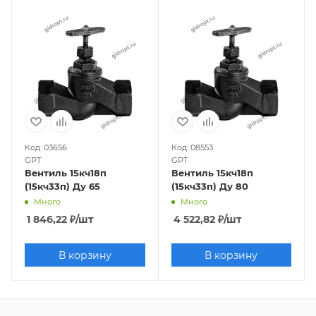
Код: 03656
Код: 08553
GPT
GPT
Вентиль 15кч18п
Вентиль 15кч18п
(15кч33п) Ду 65
(15кч33п) Ду 80
Много
Много
1 846,22
₽
/шт
4 522,82
₽
/шт
В корзину
В корзину