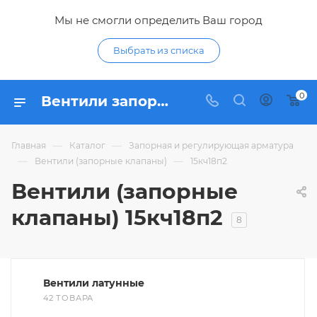
Мы не смогли определить Ваш город
Выбрать из списка
0
Вентили запорные 15кч18п2 - купить запорный клапан 15кч18п2 по низким ценам в интернет-магазине Гидропромтехника в Курске
—
—
Главная
Каталог
Запорная и регулирующая арматура
—
—
Вентили (запорные клапаны)
15кч18п2
Вентили (запорные
клапаны) 15кч18п2
8
Вентили латунные
42 ТОВАРА