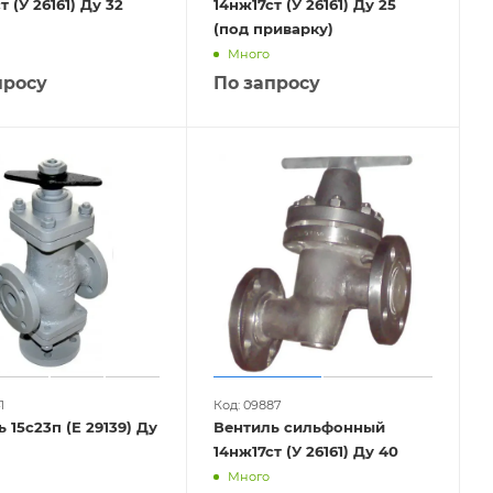
т (У 26161) Ду 32
14нж17ст (У 26161) Ду 25
(под приварку)
Много
просу
По запросу
1
Код: 09887
 15с23п (Е 29139) Ду
Вентиль сильфонный
14нж17ст (У 26161) Ду 40
Много