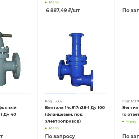
Мало
6 887,49
₽
/шт
По за
Код: 15052
Код: 1287
ьфонный
Вентиль 14с917п28-1 Ду 100
Вентиль
14с17ст (У 26161) Ду 40
(фланцевый, под
(с отв
электропривод)
Мало
Мало
т
По запросу
По за