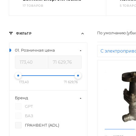
17 ТОВАРОВ
5 ТОВАР
По умолчанию (убы
ФИЛЬТР
01. Розничная цена
С электроприв
173,40
71 629,76
Бренд
GPT
БАЗ
ГРАНВЕНТ (ADL)