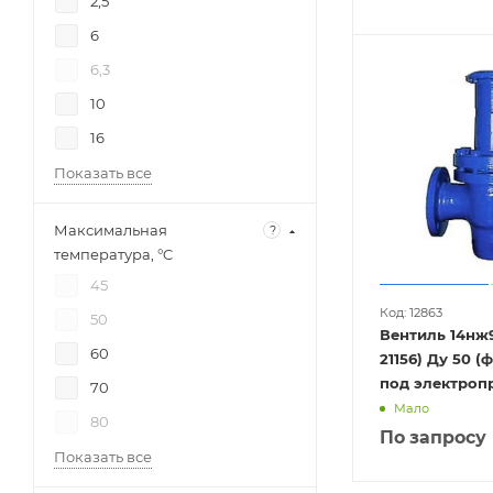
2,5
6
6,3
10
16
Показать все
Максимальная
?
температура, °C
45
Код: 12863
50
Вентиль 14нж9
60
21156) Ду 50 (фланцевый,
под электроп
70
Мало
80
По запросу
Показать все