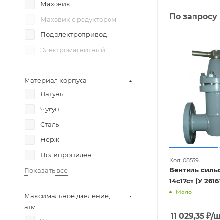
Маховик
По запросу
Маховик с редуктором
Под электропривод
Электромагнитный
Материал корпуса
Латунь
Чугун
Сталь
Нерж
Полипропилен
Код: 08539
Вентиль сил
Показать все
Мало
Максимальное давление,
атм
11 029,35
₽
/ш