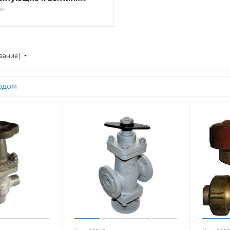
ОВ
вание)
одом