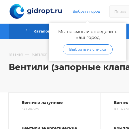
Выбрать город
Каталог
Мы не смогли определить
Как купить
Ваш город
Выбрать из списка
—
—
Главная
Каталог
Запорная и регулирующая арматура
Вентили (запорные клап
Вентили латунные
Венти
42 ТОВАРА
137 ТОВ
Вентили энергетические
Компл