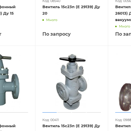
Код: 08540
Код: 005
ьфонный
Вентиль 15с23п (Е 29139) Ду
Вентил
14с17ст (У 26161) Ду 15
20
26013) 
вакуум
Много
Много
т
По запросу
По за
Код: 00411
Код: 098
ьфонный
Вентиль 15с23п (Е 29139) Ду
Вентил