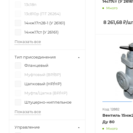
13с18п
Много
13с810р (ПТ 26264)
8 261,68
₽
/ш
14нж17п28-1 (У 26161)
14нж17ст (У 26161)
Показать все
Тип присоединения
Фланцевый
Муфтовый (ВР/ВР)
Цапковый (НР/НР)
Муфта/Цапка (ВР/НР)
Штуцерно-ниппельное
Код: 12882
Показать все
Вентиль 15нж2
Ду 80
Управление
Много