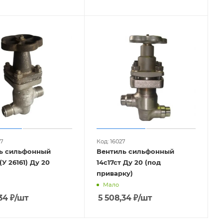
77
Код: 16027
ь сильфонный
Вентиль сильфонный
14с17ст (У 26161) Ду 20
14с17ст Ду 20 (под
приварку)
Мало
34
₽
/шт
5 508,34
₽
/шт