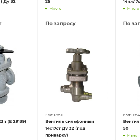
14с17ст (У 26161) Ду 32
25
14нж17с
Много
Много
т
По запросу
По за
Код: 12850
Код: 0854
3п (Е 29139)
Вентиль сильфонный
Вентиль
14с17ст Ду 32 (под
50
приварку)
Мало