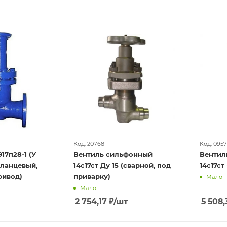
Код: 20768
Код: 095
17п28-1 (У
Вентиль сильфонный
Вентил
14с17ст Ду 15 (сварной, под
ривод)
приварку)
Мало
Мало
2 754,17
₽
/шт
5 508,