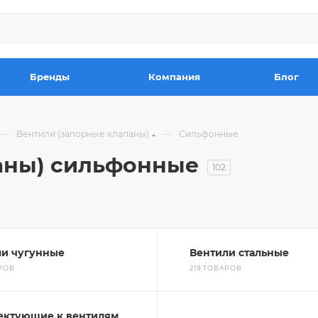
Бренды
Компания
Блог
—
—
Вентили (запорные клапаны)
Сильфонные
аны) сильфонные
102
ли чугунные
Вентили стальные
АРОВ
219 ТОВАРОВ
ектующие к вентилям