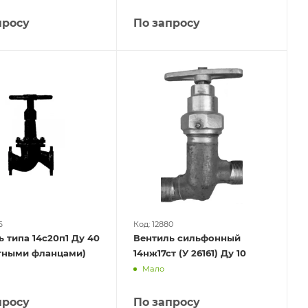
просу
По запросу
6
Код: 12880
 типа 14с20п1 Ду 40
Вентиль сильфонный
етными фланцами)
14нж17ст (У 26161) Ду 10
Мало
просу
По запросу