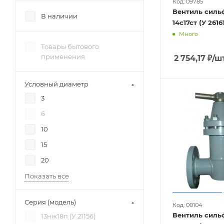
Код: 09785
Вентиль сил
В наличии
Много
Товары бытового
применения
2 754,17
₽
/ш
Условный диаметр
3
6
10
15
20
Показать все
Серия (модель)
Код: 00104
Вентиль сил
13нж18п (У 21156)