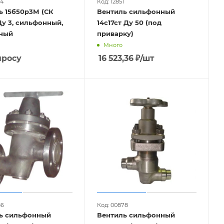
64
Код: 12851
ь 15б50р3М (СК
Вентиль сильфонный
Ду 3, сильфонный,
14с17ст Ду 50 (под
ный
приварку)
Много
просу
16 523,36
₽
/шт
86
Код: 00878
ь сильфонный
Вентиль сильфонный