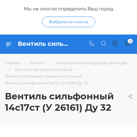
Мы не смогли определить Ваш город
Выбрать из списка
0
Вентиль сильфонный 14с17ст (У 26161) Ду 32 - купить по цене 8 261,68 ₽ в интернет-магазине Гидропромтехника с доставкой в Курске
—
—
Главная
Каталог
Запорная и регулирующая арматура
—
—
Вентили (запорные клапаны)
—
Вентили (запорные клапаны) стальные
Вентиль сильфонный 14с17ст (У 26161) Ду 32
Вентиль сильфонный
14с17ст (У 26161) Ду 32