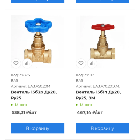
Код: 37875
Код: 37917
БАЗ
БАЗ
Артикул: БАЗ.А50.20М
Артикул: БАЗ.А70.20.Э.М.
Вентиль 15б3р Ду20,
Вентиль 15б1п Ду20,
Ру25
Ру25, ЭМ
Много
Много
538,31
₽
/шт
467,14
₽
/шт
В корзину
В корзину