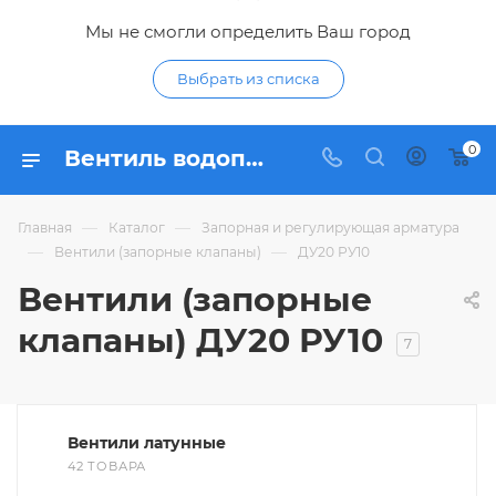
Мы не смогли определить Ваш город
Выбрать из списка
0
Вентиль водопроводный ДУ20 РУ10 - купить запорные клапаны DN20 PN10 по низким ценам в интернет-магазине Гидропромтехника в Курске
—
—
Главная
Каталог
Запорная и регулирующая арматура
—
—
Вентили (запорные клапаны)
ДУ20 РУ10
Вентили (запорные
клапаны) ДУ20 РУ10
7
Вентили латунные
42 ТОВАРА