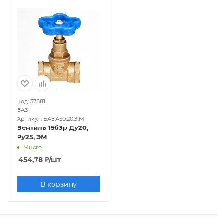
Код: 37881
БАЗ
Артикул: БАЗ.А50.20.Э.М
Вентиль 15б3р Ду20,
Ру25, ЭМ
Много
454,78
₽
/шт
В корзину