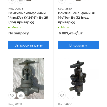
Код: 00878
Код: 12850
Вентиль сильфонный
Вентиль сильфонный
14нж17ст (У 26161) Ду 25
14с17ст Ду 32 (под
(под приварку)
приварку)
Много
Мало
По запросу
6 887,49
₽
/шт
Запросить цену
В корзину
Код: 20721
Код: 14690