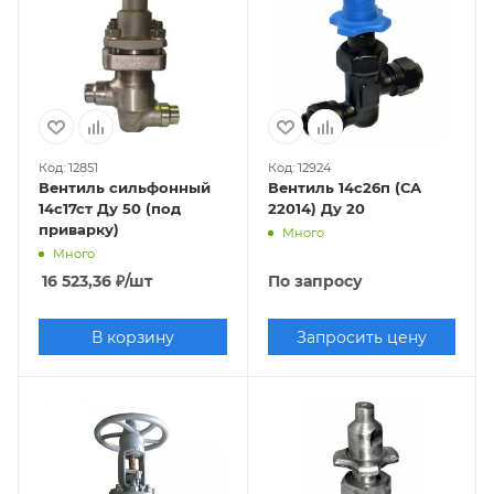
Код: 12851
Код: 12924
Вентиль сильфонный
Вентиль 14с26п (СА
14с17ст Ду 50 (под
22014) Ду 20
приварку)
Много
Много
16 523,36
₽
/шт
По запросу
В корзину
Запросить цену