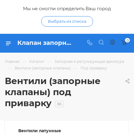
Мы не смогли определить Ваш город
Выбрать из списка
0
Клапан запорный под приварку - купить вентили водопроводные под приварку по низким ценам в интернет-магазине Гидропромтехника в Курске
—
—
Главная
Каталог
Запорная и регулирующая арматура
—
—
Вентили (запорные клапаны)
Под приварку
Вентили (запорные
клапаны) под
приварку
66
Вентили латунные