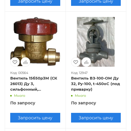
Запросить цену
Запросить цену
Код: 00564
Код: 12947
Вентиль 15б50р3М (СК
Вентиль ВЗ-100-ОМ Ду
26013) Ду 3,
32, Ру-100, t-450oC (под
сильфонный,
приварку)
вакуумный
Много
Много
По запросу
По запросу
Запросить цену
Запросить цену