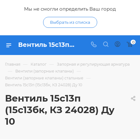
Мы не смогли определить Ваш город
Выбрать из списка
0
Вентиль 15с13п (15с13бк, КЗ 24028) Ду 10 - купить по цене 1 514,65 ₽ в интернет-магазине Гидропромтехника с доставкой в Курске
—
—
Главная
Каталог
Запорная и регулирующая арматура
—
—
Вентили (запорные клапаны)
—
Вентили (запорные клапаны) стальные
Вентиль 15с13п (15с13бк, КЗ 24028) Ду 10
Вентиль 15с13п
(15с13бк, КЗ 24028) Ду
10