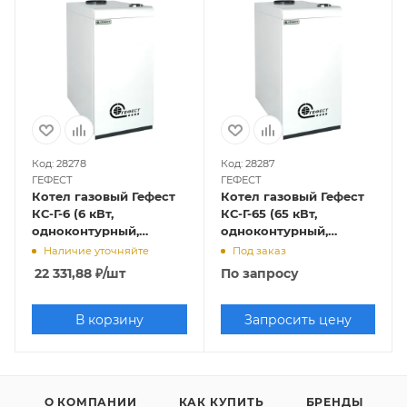
Код: 28278
Код: 28287
ГЕФЕСТ
ГЕФЕСТ
Котел газовый Гефест
Котел газовый Гефест
КС-Г-6 (6 кВт,
КС-Г-65 (65 кВт,
одноконтурный,
одноконтурный,
открытая камера
открытая камера
Наличие уточняйте
Под заказ
сгорания)
сгорания)
22 331,88
₽
/шт
По запросу
В корзину
Запросить цену
О КОМПАНИИ
КАК КУПИТЬ
БРЕНДЫ