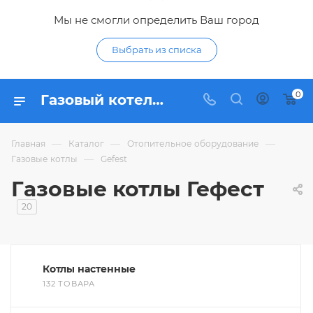
Мы не смогли определить Ваш город
Выбрать из списка
0
Газовый котел Гефест - купить газовые котлы Gefest по низким ценам в интернет-магазине Гидропромтехника в Курске
—
—
—
Главная
Каталог
Отопительное оборудование
—
Газовые котлы
Gefest
Газовые котлы Гефест
20
Котлы настенные
132 ТОВАРА