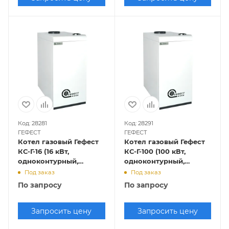
Код: 28281
Код: 28291
ГЕФЕСТ
ГЕФЕСТ
Котел газовый Гефест
Котел газовый Гефест
КС-Г-16 (16 кВт,
КС-Г-100 (100 кВт,
одноконтурный,
одноконтурный,
открытая камера
открытая камера
Под заказ
Под заказ
сгорания)
сгорания)
По запросу
По запросу
Запросить цену
Запросить цену