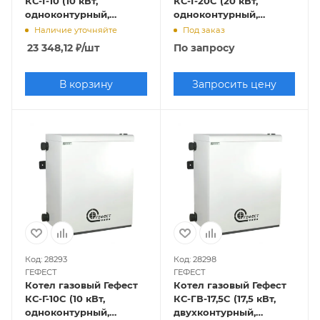
КС-Г-10 (10 кВт,
КС-Г-20C (20 кВт,
одноконтурный,
одноконтурный,
открытая камера
закрытая камера
Наличие уточняйте
Под заказ
сгорания)
сгорания)
23 348,12
₽
/шт
По запросу
В корзину
Запросить цену
Код: 28293
Код: 28298
ГЕФЕСТ
ГЕФЕСТ
Котел газовый Гефест
Котел газовый Гефест
КС-Г-10C (10 кВт,
КС-ГВ-17,5C (17,5 кВт,
одноконтурный,
двухконтурный,