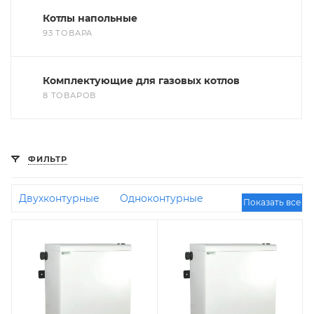
Котлы напольные
93 ТОВАРА
Комплектующие для газовых котлов
8 ТОВАРОВ
ФИЛЬТР
Двухконтурные
Одноконтурные
Показать все
Конденсационные
Отечественные
Энергонезависимые
Турбо
Коаксиальные
Ferroli
С бойлером косвенного нагрева
Чугунные
Итальянские
100 кВт
35 кВт
16
кВт
Недорогие
45 кВт
30 кВт
24 кВт