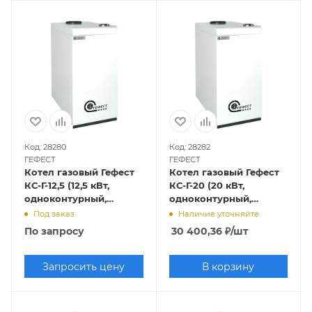
Код: 28280
Код: 28282
ГЕФЕСТ
ГЕФЕСТ
Котел газовый Гефест
Котел газовый Гефест
КС-Г-12,5 (12,5 кВт,
КС-Г-20 (20 кВт,
одноконтурный,
одноконтурный,
открытая камера
открытая камера
Под заказ
Наличие уточняйте
сгорания)
сгорания)
По запросу
30 400,36
₽
/шт
Запросить цену
В корзину