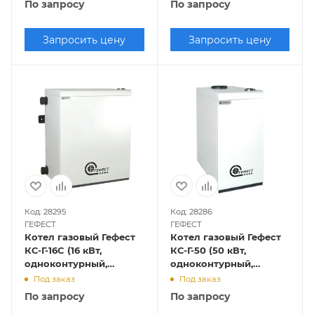
По запросу
По запросу
Запросить цену
Запросить цену
Код: 28295
Код: 28286
ГЕФЕСТ
ГЕФЕСТ
Котел газовый Гефест
Котел газовый Гефест
КС-Г-16C (16 кВт,
КС-Г-50 (50 кВт,
одноконтурный,
одноконтурный,
закрытая камера
открытая камера
Под заказ
Под заказ
сгорания)
сгорания)
По запросу
По запросу