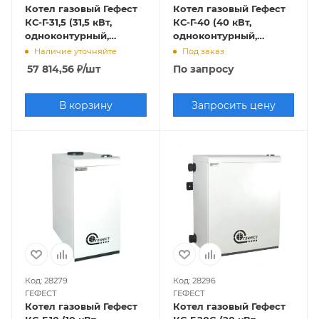
Котел газовый Гефест
Котел газовый Гефест
КС-Г-31,5 (31,5 кВт,
КС-Г-40 (40 кВт,
одноконтурный,
одноконтурный,
открытая камера
открытая камера
Наличие уточняйте
Под заказ
сгорания)
сгорания)
57 814,56
₽
/шт
По запросу
В корзину
Запросить цену
Код: 28279
Код: 28296
ГЕФЕСТ
ГЕФЕСТ
Котел газовый Гефест
Котел газовый Гефест