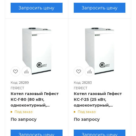
Запросить цену
Запросить цену
Код: 28289
Код: 28283
ГЕФЕСТ
ГЕФЕСТ
Котел газовый Гефест
Котел газовый Гефест
КС-Г-80 (80 кВт,
КС-Г-25 (25 кВт,
одноконтурный,
одноконтурный,
открытая камера
открытая камера
Под заказ
Под заказ
сгорания)
сгорания)
По запросу
По запросу
Запросить цену
Запросить цену