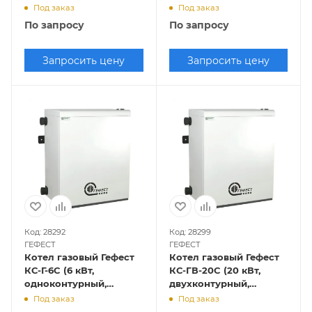
закрытая камера
закрытая камера
Под заказ
Под заказ
сгорания)
сгорания)
По запросу
По запросу
Запросить цену
Запросить цену
Код: 28292
Код: 28299
ГЕФЕСТ
ГЕФЕСТ
Котел газовый Гефест
Котел газовый Гефест
КС-Г-6C (6 кВт,
КС-ГВ-20C (20 кВт,
одноконтурный,
двухконтурный,
закрытая камера
закрытая камера
Под заказ
Под заказ
сгорания)
сгорания)