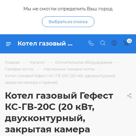
Мы не смогли определить Ваш город
Выбрать из списка
0
Котел газовый Гефест КС-ГВ-20C (20 кВт, двухконтурный, закрытая камера сгорания) - купить по цене в интернет-магазине Гидропромтехника с доставкой в Курске
—
—
—
Главная
Каталог
Отопительное оборудование
—
—
Газовые котлы
Настенные газовые котлы
Котел газовый Гефест КС-ГВ-20C (20 кВт, двухконтурный,
закрытая камера сгорания)
Котел газовый Гефест
КС-ГВ-20C (20 кВт,
двухконтурный,
закрытая камера