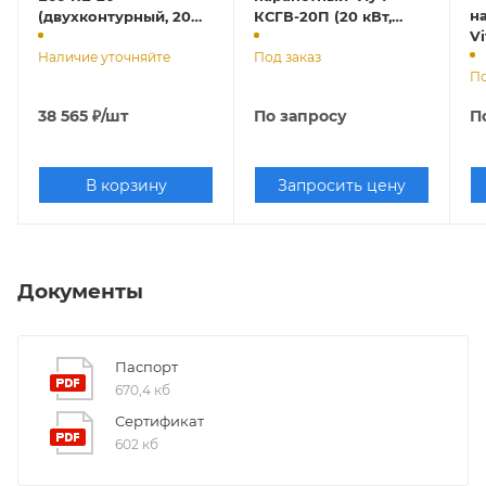
на
(двухконтурный, 20
КСГВ-20П (20 кВт,
Vi
кВт, закрытая камера,
двухконтурный,
раздельный
Наличие уточняйте
закрытая камера),
Под заказ
По
теплообменик)
труба отдельно
38 565
₽
/шт
По запросу
П
В корзину
Запросить цену
Документы
Паспорт
670,4 кб
Сертификат
602 кб