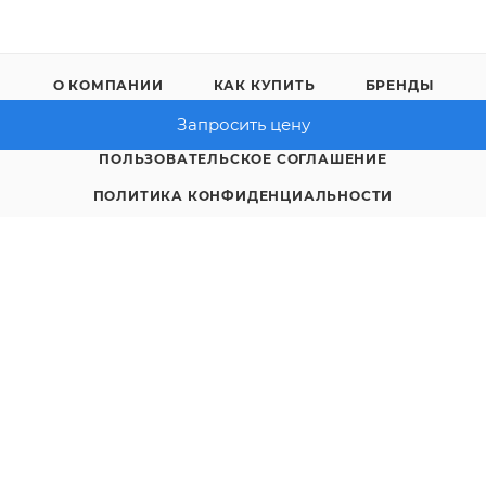
О КОМПАНИИ
КАК КУПИТЬ
БРЕНДЫ
КОНТАКТЫ
Запросить цену
ПОЛЬЗОВАТЕЛЬСКОЕ СОГЛАШЕНИЕ
ПОЛИТИКА КОНФИДЕНЦИАЛЬНОСТИ
8 (4712) 23-91-11
call@gidropt.ru
Курск, ул. Энгельса, 171б
Подписаться на рассылку
СОГЛАШЕНИЕ НА ОБРАБОТКУ ПЕРСОНАЛЬНЫХ ДАННЫХ