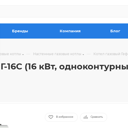
Бренды
Компания
Блог
—
—
зовые котлы
Настенные газовые котлы
Котел газовый Гефе
Г-16C (16 кВт, одноконтурн
В избранное
Сравнить