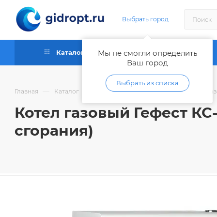
Выбрать город
Каталог
Мы не смогли определить
Как купить
Ваш город
Выбрать из списка
—
—
—
Главная
Каталог
Отопительное оборудование
Га
Котел газовый Гефест КС-
сгорания)