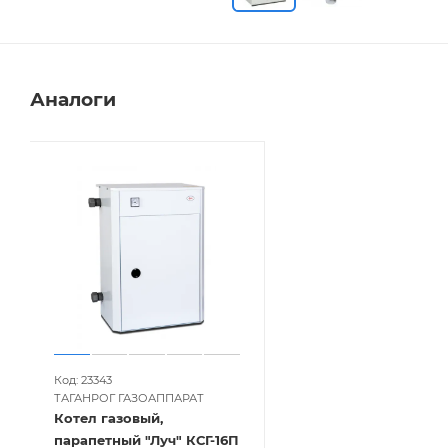
Аналоги
Код: 23343
ТАГАНРОГ ГАЗОАППАРАТ
Котел газовый,
парапетный "Луч" КСГ-16П