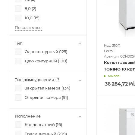
8,0 (
2
)
10,0 (
15
)
Показать все
Тип
Код: 31041
Ferroli
Одноконтурный (
125
)
Артикул: 0QN005
Двухконтурный (
100
)
Котел газовый
TORINO 10 кВт
Много
Тип дымоудоления
?
36 284,72
₽
/
Закрытая камера (
134
)
Открытая камера (
91
)
Исполнение
Конденсатный (
16
)
Традиционный (
209
)