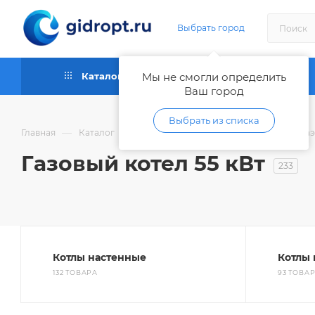
Выбрать город
Каталог
Мы не смогли определить
Как купить
Ваш город
Выбрать из списка
—
—
—
Главная
Каталог
Отопительное оборудование
Га
Газовый котел 55 кВт
233
Котлы настенные
Котлы
132 ТОВАРА
93 ТОВА