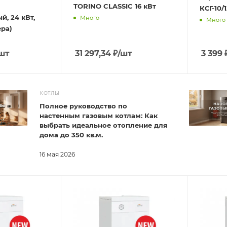
TORINO CLASSIC 16 кВт
КСГ-10/
й, 24 кВт,
Много
Много
ера)
шт
31 297,34
₽
/шт
3 399
КОТЛЫ
Полное руководство по
настенным газовым котлам: Как
выбрать идеальное отопление для
дома до 350 кв.м.
16 мая 2026