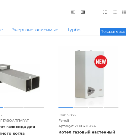
ые
Энергонезависимые
Турбо
Показать все
Итальянские
100 кВт
35 кВт
16 кВт
С открытой камерой сгорания
150 кв м
Для
рытой камерой сгорания
20 кВт
32 кВт
10
 кВт
Для теплого пола
Промышленные
500
18 кВт
31 кВт
9 кВт
120 кв м
80 кв м
4 кВт
23 кВт
Малой мощности
11 кВт
250
 кВт
1000 кв м
60 кв м
5
Код: 31036
Г ГАЗОАППАРАТ
Ferroli
Артикул: ZL0BYJ6JYA
кт газохода для
Котел газовый настенный
тного котла