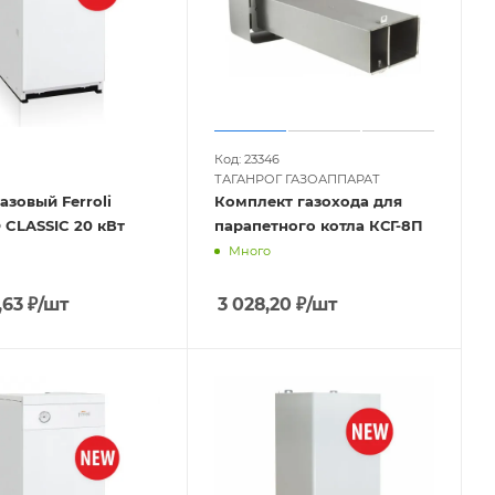
Код: 23346
ТАГАНРОГ ГАЗОАППАРАТ
азовый Ferroli
Комплект газохода для
 CLASSIC 20 кВт
парапетного котла КСГ-8П
Много
,63
₽
/шт
3 028,20
₽
/шт