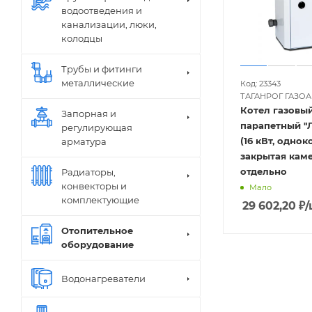
водоотведения и
канализации, люки,
колодцы
Трубы и фитинги
металлические
Код: 23343
ТАГАНРОГ ГАЗО
Котел газовый
Запорная и
парапетный "Л
регулирующая
(16 кВт, одно
арматура
закрытая каме
отдельно
Радиаторы,
конвекторы и
Мало
комплектующие
29 602,20
₽
/
Отопительное
оборудование
Водонагреватели