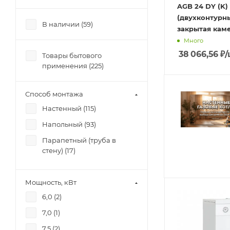
AGB 24 DY (K)
(двухконтурны
В наличии (
59
)
закрытая кам
Много
38 066,56
₽
/
Товары бытового
применения (
225
)
Способ монтажа
Настенный (
115
)
Напольный (
93
)
Парапетный (труба в
стену) (
17
)
Мощность, кВт
6,0 (
2
)
7,0 (
1
)
7,5 (
2
)