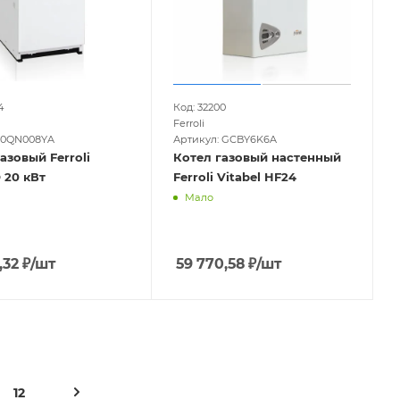
4
Код: 32200
Ferroli
 0QN008YA
Артикул: GCBY6K6A
азовый Ferroli
Котел газовый настенный
 20 кВт
Ferroli Vitabel HF24
Мало
,32
₽
/шт
59 770,58
₽
/шт
12