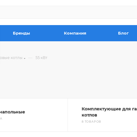
Бренды
Компания
Блог
—
зовые котлы
55 кВт
Комплектующие для га
 напольные
котлов
РА
8 ТОВАРОВ