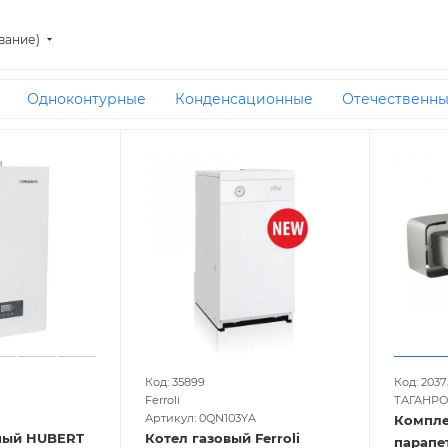
вание)
Одноконтурные
Конденсационные
Отечественн
Ferroli
С бойлером косвенного нагрева
Чугунные
45 кВт
30 кВт
24 кВт
15 кВт
50 кВт
40 кВт
00 кв м
60 кВт
100 кв м
5 кВт
Для дачи
С зак
12 кВт
Белорусские
Атмосферные
150 кВт
80
90 кВт
300 кВт
7 кВт
6 кВт
300 кв м
Оазис
т
28 кВт
34 кВт
400 кВт
500 кВт
50 кв м
1
м
250 кВт
36 кВт
55 кВт
140 кв м
42 кВт
75
Код: 35899
Код: 2037
Ferroli
ТАГАНРО
Артикул: 0QN103YA
Компле
ный HUBERT
Котел газовый Ferroli
парапе