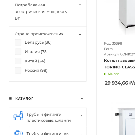
Потребляемая
электрическая мощность,
Вт
Страна происхождения
Беларусь (
36
)
Код: 35898
Ferroli
Италия (
75
)
Артикул: 0QN102
Котел газовый
Китай (
24
)
TORINO CLASSI
Россия (
98
)
Много
29 934,66
₽
/
КАТАЛОГ
Трубы и фитинги
пластиковые, шланги
Трубы и фитинги для