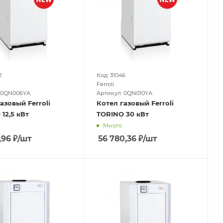
2
Код: 31046
Ferroli
 0QN006YA
Артикул: 0QN010YA
азовый Ferroli
Котел газовый Ferroli
12,5 кВт
TORINO 30 кВт
Много
,96
₽
/шт
56 780,36
₽
/шт