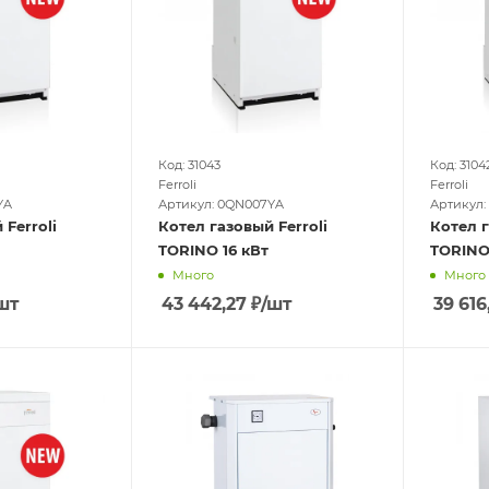
Код: 31043
Код: 3104
Ferroli
Ferroli
YA
Артикул: 0QN007YA
Артикул:
 Ferroli
Котел газовый Ferroli
Котел г
TORINO 16 кВт
TORINO 
Много
Много
шт
43 442,27
₽
/шт
39 616