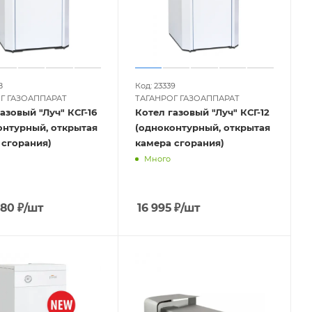
8
Код: 23339
Г ГАЗОАППАРАТ
ТАГАНРОГ ГАЗОАППАРАТ
азовый "Луч" КСГ-16
Котел газовый "Луч" КСГ-12
онтурный, открытая
(одноконтурный, открытая
 сгорания)
камера сгорания)
Много
,80
₽
/шт
16 995
₽
/шт