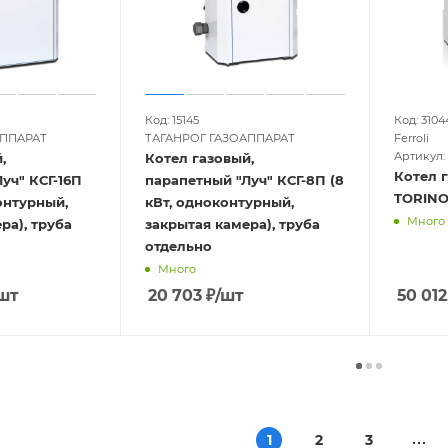
Код: 15145
Код: 3104
АППАРАТ
ТАГАНРОГ ГАЗОАППАРАТ
Ferroli
Артикул:
,
Котел газовый,
Котел г
уч" КСГ-16П
парапетный "Луч" КСГ-8П (8
TORINO
контурный,
кВт, одноконтурный,
Много
ра), труба
закрытая камера), труба
отдельно
Много
шт
20 703
₽
/шт
50 012
1
2
3