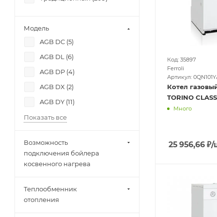
Модель
AGB DC (
5
)
AGB DL (
6
)
Код: 35897
Ferroli
AGB DP (
4
)
Артикул: 0QN101Y
AGB DX (
2
)
Котел газовый
TORINO CLASSI
AGB DY (
11
)
Много
Показать все
Возможность
25 956,66
₽
/
подключения бойлера
косвенного нагрева
Теплообменник
отопления