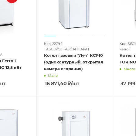
Код: 22794
Код: 31321
ТАГАНРОГ ГАЗОАППАРАТ
Ferroli
YA
Котел газовый "Луч" КСГ-10
Котел г
 Ferroli
(одноконтурный, открытая
TORINO
C 12,5 кВт
камера сгорания)
Много
Мало
шт
16 871,40
₽
/шт
37 199