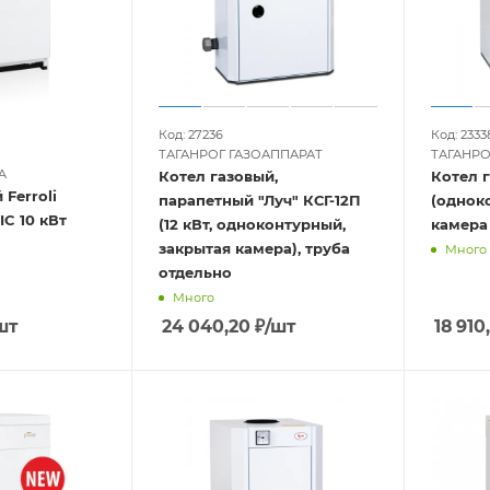
Код: 27236
Код: 2333
ТАГАНРОГ ГАЗОАППАРАТ
ТАГАНРО
A
Котел газовый,
Котел г
 Ferroli
парапетный "Луч" КСГ-12П
(однок
C 10 кВт
(12 кВт, одноконтурный,
камера
закрытая камера), труба
Много
отдельно
Много
шт
24 040,20
₽
/шт
18 910