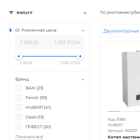
По умолчанию (убы
ФИЛЬТР
01. Розничная цена
Двухконтурные
Коаксиальные
Недорогие
квартиры
2
2 969,92
1 083 473,54
кВт
200 кВт
кв м
25 кВт
Бренд
70 кВт
Гефес
BAXI (
23
)
кв м
400 кв 
Ferroli (
99
)
HUBERT (
41
)
Oasis (
13
)
Код: 31380
HUBERT
ГЕФЕСТ (
20
)
Артикул: 1925127
Показать все
Котел настен