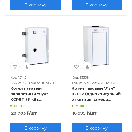
В корзину
В корзину
Код: 15145
Код: 23339
ТАГАНРОГ ГАЗОАППАРАТ
ТАГАНРОГ ГАЗОАППАРАТ
Котел газовый,
Котел газовый "Луч"
парапетный "Луч"
КСГ-12 (одноконтурный,
КСГ-8П (8 кВт,
открытая камера
одноконтурный,
сгорания)
Много
Много
закрытая камера),
20 703
₽
/шт
16 995
₽
/шт
труба отдельно
В корзину
В корзину