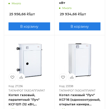
кВт
Много
Много
25 956,66
₽
/шт
29 934,66
₽
/шт
В корзину
В корзину
Код: 27236
Код: 23338
ТАГАНРОГ ГАЗОАППАРАТ
ТАГАНРОГ ГАЗОАППАРАТ
Котел газовый,
Котел газовый "Луч"
парапетный "Луч"
КСГ-16 (одноконтурный,
КСГ-12П (12 кВт,
открытая камера
одноконтурный,
сгорания)