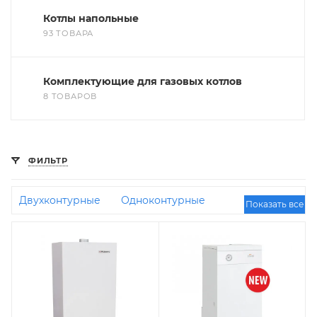
Котлы напольные
93 ТОВАРА
Комплектующие для газовых котлов
8 ТОВАРОВ
ФИЛЬТР
Двухконтурные
Одноконтурные
Показать все
Конденсационные
Отечественные
Энергонезависимые
Турбо
Коаксиальные
Ferroli
С бойлером косвенного нагрева
Чугунные
Итальянские
100 кВт
35 кВт
16
кВт
Недорогие
45 кВт
30 кВт
24 кВт