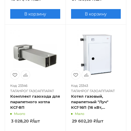
В корзину
В корзину
Код: 23346
Код: 23343
ТАГАНРОГ ГАЗОАППАРАТ
ТАГАНРОГ ГАЗОАППАРАТ
Комплект газохода для
Котел газовый,
парапетного котла
парапетный "Луч"
КСГ-8П
КСГ-16П (16 кВт,
одноконтурный,
Много
Мало
закрытая камера),
3 028,20
₽
/шт
29 602,20
₽
/шт
труба отдельно