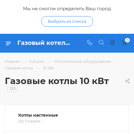
Мы не смогли определить Ваш город
Выбрать из списка
0
Газовый котел 10 кВт - купить газовые котлы отопления 10 кВт по низким ценам в интернет-магазине Гидропромтехника в Курске
—
—
—
Главная
Каталог
Отопительное оборудование
—
Газовые котлы
10 кВт
Газовые котлы 10 кВт
233
Котлы настенные
132 ТОВАРА