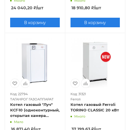
Много
Много
закрытая камера),
24 040,20
₽
/шт
18 910,80
₽
/шт
труба отдельно
В корзину
В корзину
Код: 22794
Код: 31321
ТАГАНРОГ ГАЗОАППАРАТ
Ferroli
Котел газовый "Луч"
Котел газовый Ferroli
КСГ-10 (одноконтурный,
TORINO CLASSIC 20 кВт
открытая камера
Много
сгорания)
Мало
16 871,40
₽
/шт
37 199,63
₽
/шт