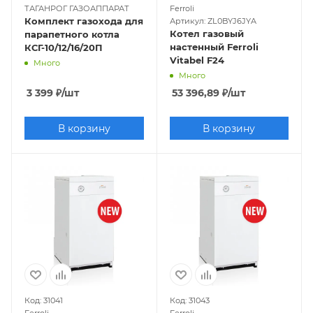
ТАГАНРОГ ГАЗОАППАРАТ
Ferroli
Комплект газохода для
Артикул: ZL0BYJ6JYA
Котел газовый
парапетного котла
настенный Ferroli
КСГ-10/12/16/20П
Vitabel F24
Много
Много
3 399
₽
/шт
53 396,89
₽
/шт
В корзину
В корзину
Код: 31041
Код: 31043
Ferroli
Ferroli