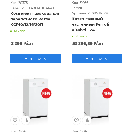
Код: 20375
Код: 31036
ТАГАНРОГ ГАЗОАППАРАТ
Ferroli
Комплект газохода для
Артикул: ZL0BYJ6JYA
Котел газовый
парапетного котла
настенный Ferroli
КСГ-10/12/16/20П
Vitabel F24
Много
Много
3 399
₽
/шт
53 396,89
₽
/шт
В корзину
В корзину
Код: 31041
Код: 31043