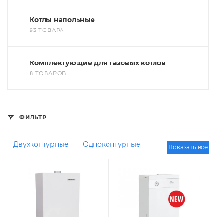
Котлы напольные
93 ТОВАРА
Комплектующие для газовых котлов
8 ТОВАРОВ
ФИЛЬТР
Двухконтурные
Одноконтурные
Показать все
Конденсационные
Отечественные
Энергонезависимые
Турбо
Коаксиальные
Ferroli
С бойлером косвенного нагрева
Чугунные
Итальянские
100 кВт
35 кВт
16
кВт
Недорогие
45 кВт
30 кВт
24 кВт