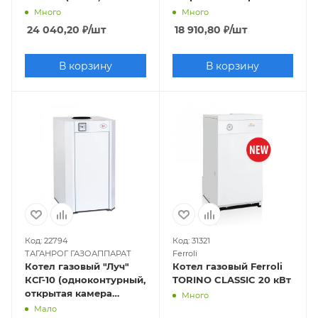
одноконтурный,
сгорания)
Много
Много
закрытая камера),
24 040,20
₽
/шт
18 910,80
₽
/шт
труба отдельно
В корзину
В корзину
Код: 22794
Код: 31321
ТАГАНРОГ ГАЗОАППАРАТ
Ferroli
Котел газовый "Луч"
Котел газовый Ferroli
КСГ-10 (одноконтурный,
TORINO CLASSIC 20 кВт
открытая камера
Много
сгорания)
Мало