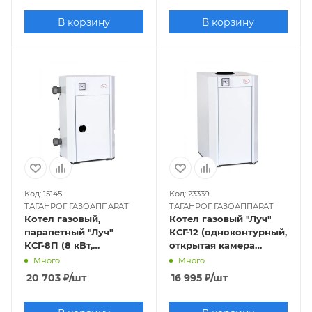
В корзину
В корзину
Код: 15145
Код: 23339
ТАГАНРОГ ГАЗОАППАРАТ
ТАГАНРОГ ГАЗОАППАРАТ
Котел газовый,
Котел газовый "Луч"
парапетный "Луч"
КСГ-12 (одноконтурный,
КСГ-8П (8 кВт,
открытая камера
одноконтурный,
сгорания)
Много
Много
закрытая камера),
20 703
₽
/шт
16 995
₽
/шт
труба отдельно