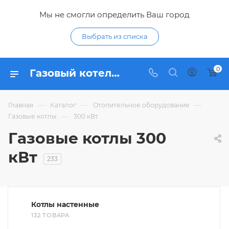
Мы не смогли определить Ваш город
Выбрать из списка
0
Газовый котел 300 кВт - купить газовые котлы отопления 300 кВт по низким ценам в интернет-магазине Гидропромтехника в Курске
—
—
—
Главная
Каталог
Отопительное оборудование
—
Газовые котлы
300 кВт
Газовые котлы 300
кВт
233
Котлы настенные
132 ТОВАРА