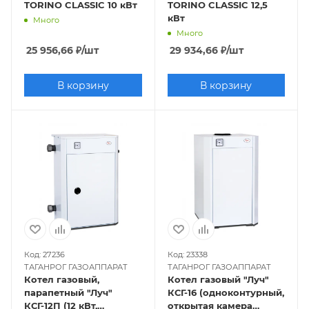
TORINO CLASSIC 10 кВт
TORINO CLASSIC 12,5
кВт
Много
Много
25 956,66
₽
/шт
29 934,66
₽
/шт
В корзину
В корзину
Код: 27236
Код: 23338
ТАГАНРОГ ГАЗОАППАРАТ
ТАГАНРОГ ГАЗОАППАРАТ
Котел газовый,
Котел газовый "Луч"
парапетный "Луч"
КСГ-16 (одноконтурный,
КСГ-12П (12 кВт,
открытая камера