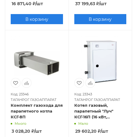
16 871,40
₽
/шт
37 199,63
₽
/шт
В корзину
В корзину
Код: 23346
Код: 23343
ТАГАНРОГ ГАЗОАППАРАТ
ТАГАНРОГ ГАЗОАППАРАТ
Комплект газохода для
Котел газовый,
парапетного котла
парапетный "Луч"
КСГ-8П
КСГ-16П (16 кВт,
одноконтурный,
Много
Мало
закрытая камера),
3 028,20
₽
/шт
29 602,20
₽
/шт
труба отдельно