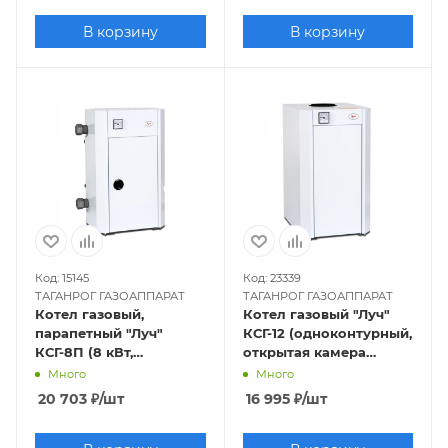
В корзину
В корзину
Код: 15145
Код: 23339
ТАГАНРОГ ГАЗОАППАРАТ
ТАГАНРОГ ГАЗОАППАРАТ
Котел газовый,
Котел газовый "Луч"
парапетный "Луч"
КСГ-12 (одноконтурный,
КСГ-8П (8 кВт,
открытая камера
одноконтурный,
сгорания)
Много
Много
закрытая камера),
20 703
₽
/шт
16 995
₽
/шт
труба отдельно