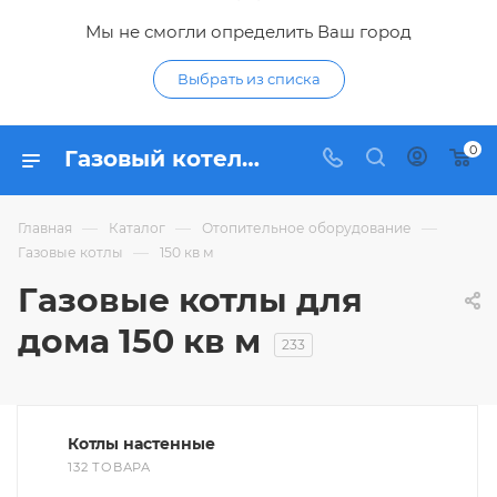
Мы не смогли определить Ваш город
Выбрать из списка
0
Газовый котел для дома 150 кв м - купить газовые котлы для отопления частного дома 150м2 по низким ценам в интернет-магазине Гидропромтехника в Курске
—
—
—
Главная
Каталог
Отопительное оборудование
—
Газовые котлы
150 кв м
Газовые котлы для
дома 150 кв м
233
Котлы настенные
132 ТОВАРА