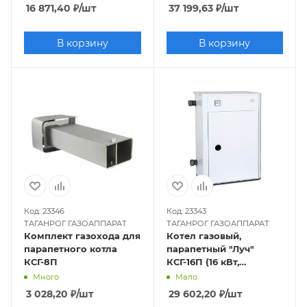
16 871,40
₽
/шт
37 199,63
₽
/шт
В корзину
В корзину
Код: 23346
Код: 23343
ТАГАНРОГ ГАЗОАППАРАТ
ТАГАНРОГ ГАЗОАППАРАТ
Комплект газохода для
Котел газовый,
парапетного котла
парапетный "Луч"
КСГ-8П
КСГ-16П (16 кВт,
одноконтурный,
Много
Мало
закрытая камера),
3 028,20
₽
/шт
29 602,20
₽
/шт
труба отдельно