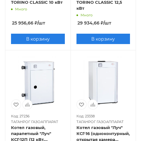
TORINO CLASSIC 10 кВт
TORINO CLASSIC 12,5
кВт
Много
Много
25 956,66
₽
/шт
29 934,66
₽
/шт
В корзину
В корзину
Код: 27236
Код: 23338
ТАГАНРОГ ГАЗОАППАРАТ
ТАГАНРОГ ГАЗОАППАРАТ
Котел газовый,
Котел газовый "Луч"
парапетный "Луч"
КСГ-16 (одноконтурный,
КСГ-12П (12 кВт,
открытая камера