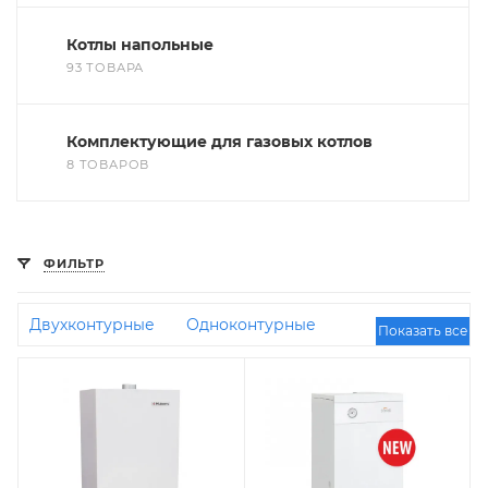
Котлы напольные
93 ТОВАРА
Комплектующие для газовых котлов
8 ТОВАРОВ
ФИЛЬТР
Двухконтурные
Одноконтурные
Показать все
Конденсационные
Отечественные
Энергонезависимые
Турбо
Коаксиальные
Ferroli
С бойлером косвенного нагрева
Чугунные
Итальянские
100 кВт
35 кВт
16
кВт
Недорогие
45 кВт
30 кВт
24 кВт