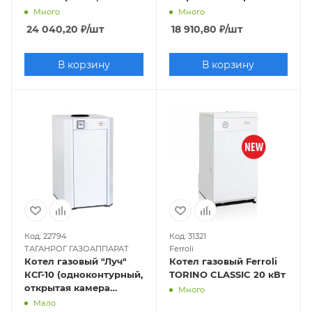
одноконтурный,
сгорания)
Много
Много
закрытая камера),
24 040,20
₽
/шт
18 910,80
₽
/шт
труба отдельно
В корзину
В корзину
Код: 22794
Код: 31321
ТАГАНРОГ ГАЗОАППАРАТ
Ferroli
Котел газовый "Луч"
Котел газовый Ferroli
КСГ-10 (одноконтурный,
TORINO CLASSIC 20 кВт
открытая камера
Много
сгорания)
Мало