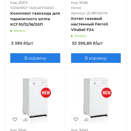
Код: 20375
Код: 31036
ТАГАНРОГ ГАЗОАППАРАТ
Ferroli
Комплект газохода для
Артикул: ZL0BYJ6JYA
Котел газовый
парапетного котла
настенный Ferroli
КСГ-10/12/16/20П
Vitabel F24
Много
Много
3 399
₽
/шт
53 396,89
₽
/шт
В корзину
В корзину
Код: 31041
Код: 31043