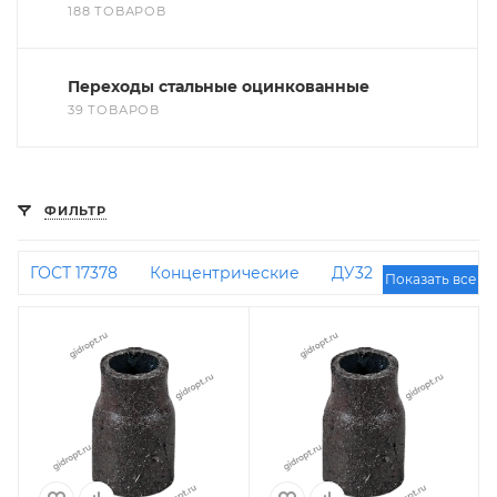
188 ТОВАРОВ
Переходы стальные оцинкованные
39 ТОВАРОВ
ФИЛЬТР
ГОСТ 17378
Концентрические
ДУ32
Показать все
Эксцентрические
ДУ40 на ДУ32
ДУ50 на
ДУ40
108 на 57
89 на 57
ДУ32 на ДУ25
ДУ50 на ДУ32
ДУ125 на ДУ100
Под
приварку
ДУ80 на ДУ50
ДУ32 на ДУ20
Концентрические под приварку
ДУ65 на
ДУ40
89 на 76
ДУ250 на ДУ200
ДУ200 на
ДУ150
ДУ50 на ДУ20
ДУ25 на ДУ20