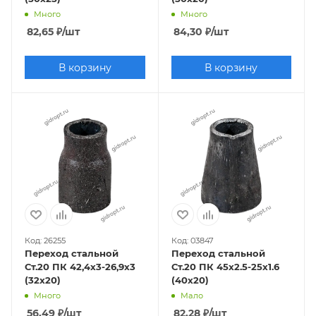
Много
Много
82,65
₽
/шт
84,30
₽
/шт
В корзину
В корзину
Код: 26255
Код: 03847
Переход стальной
Переход стальной
Ст.20 ПК 42,4х3-26,9x3
Ст.20 ПК 45х2.5-25х1.6
(32x20)
(40х20)
Много
Мало
56,49
₽
/шт
82,28
₽
/шт