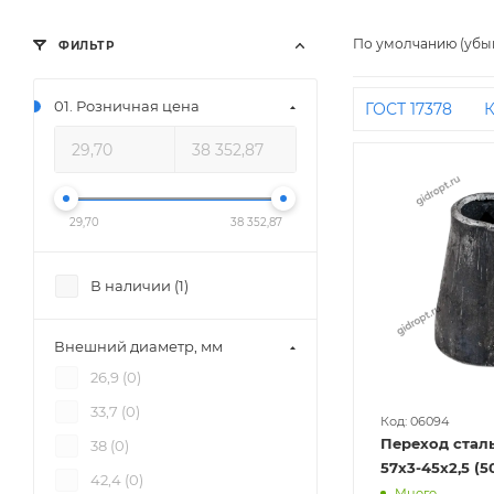
По умолчанию (убы
ФИЛЬТР
01. Розничная цена
ГОСТ 17378
К
ДУ32 на ДУ25
приварку
Д
Концентрическ
29,70
38 352,87
ДУ40
ДУ20 н
бесшовные
В наличии (
1
)
ДУ15
Концен
76 на 50
325
Внешний диаметр, мм
на ДУ15
57 н
26,9 (
0
)
Концентрическ
33,7 (
0
)
Исп 1
Концен
Код: 06094
Переход сталь
38 (
0
)
ДУ65 на ДУ50
57х3-45х2,5 (5
42,4 (
0
)
Много