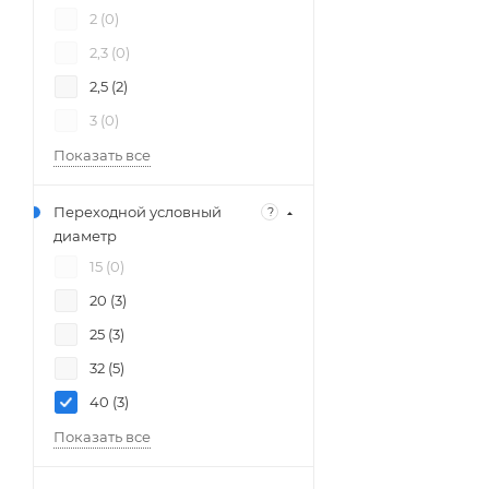
2 (
0
)
2,3 (
0
)
2,5 (
2
)
3 (
0
)
Показать все
Переходной условный
?
диаметр
15 (
0
)
20 (
3
)
25 (
3
)
32 (
5
)
40 (
3
)
Показать все