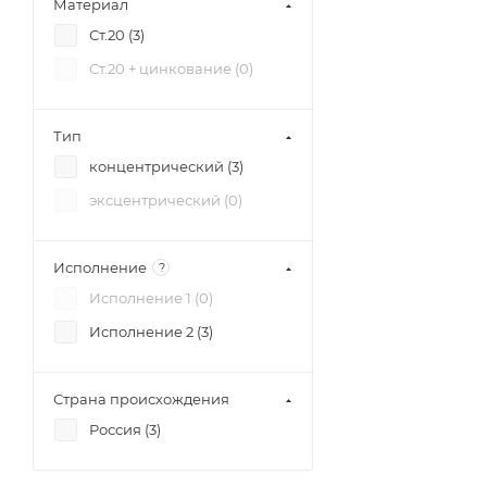
Материал
Ст.20 (
3
)
Ст.20 + цинкование (
0
)
Тип
концентрический (
3
)
эксцентрический (
0
)
Исполнение
?
Исполнение 1 (
0
)
Исполнение 2 (
3
)
Страна происхождения
Россия (
3
)