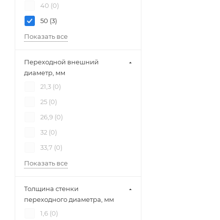
40 (
0
)
50 (
3
)
Показать все
Переходной внешний
диаметр, мм
21,3 (
0
)
25 (
0
)
26,9 (
0
)
32 (
0
)
33,7 (
0
)
Показать все
Толщина стенки
переходного диаметра, мм
1,6 (
0
)