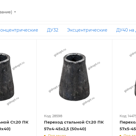
вание)
онцентрические
ДУ32
Эксцентрические
ДУ40 на
ДУ50 на ДУ32
ДУ125 на ДУ100
Под приварку
ДУ8
У65 на ДУ40
89 на 76
ДУ250 на ДУ200
ДУ200 на ДУ
ие ДУ50 на ДУ40
57 на 32
219 на 159
ДУ100 на ДУ5
а ДУ15
219 на 108
ДУ40 на ДУ20
159 на 89
ДУ50 
76 на 25
ДУ150 на ДУ125
ДУ25 на ДУ15
Эксцентриче
трические ДУ50 на ДУ32
Концентрические ДУ25 на ДУ2
Из углеродистой стали
108 на 76
Концентрические
а 20
ДУ32 на ДУ15
ДУ50 на ДУ15
76 на 57
Концен
ие ДУ32 на ДУ20
Концентрические исп 1
57 на 40
трические 219х10 на 159х8
Концентрические ДУ65 на ДУ
Код: 28598
Код: 1447
ной Ст.20 ПК
Переход стальной Ст.20 ПК
Перехо
Концентрические ДУ40 на ДУ25
Эксцентрические ДУ5
0х40)
57х4-45х2,5 (50х40)
57х5-45
Под заказ
Под за