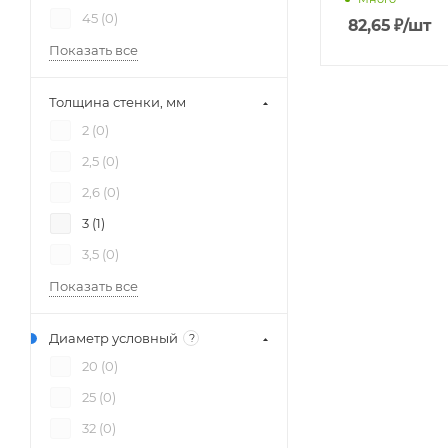
45 (
0
)
82,65
₽
/шт
Показать все
Толщина стенки, мм
2 (
0
)
2,5 (
0
)
2,6 (
0
)
3 (
1
)
3,5 (
0
)
Показать все
Диаметр условный
?
20 (
0
)
25 (
0
)
32 (
0
)