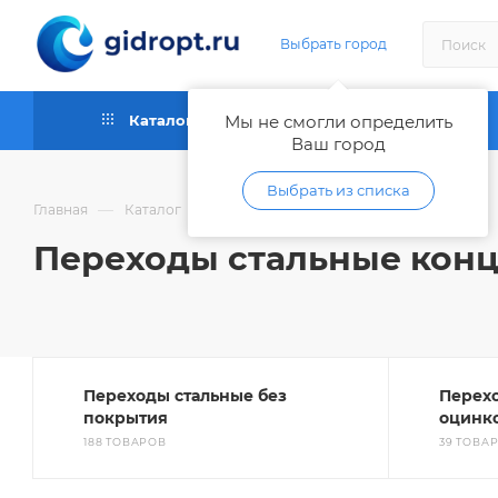
Выбрать город
Каталог
Мы не смогли определить
Как купить
Ваш город
Выбрать из списка
—
—
—
Главная
Каталог
Трубы и фитинги металлические
Переходы стальные конц
Переходы стальные без
Перех
покрытия
оцинк
188 ТОВАРОВ
39 ТОВА