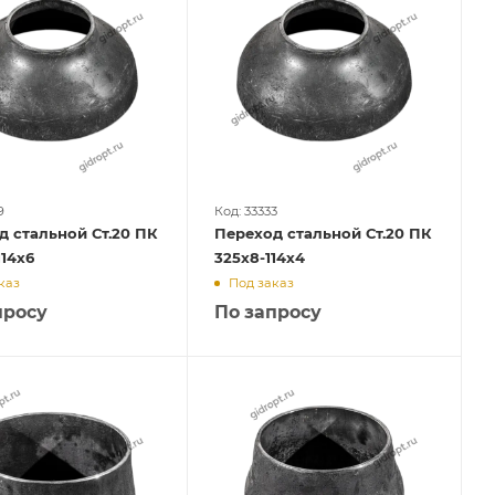
9
Код: 33333
д стальной Ст.20 ПК
Переход стальной Ст.20 ПК
114х6
325х8-114х4
каз
Под заказ
просу
По запросу