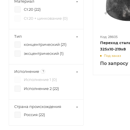
Материал
Ст.20 (
22
)
Ст.20 + цинкование (
0
)
Тип
Код: 28605
Переход сталь
концентрический (
21
)
325х10-219х8
эксцентрический (
1
)
Под заказ
По запросу
Исполнение
?
Исполнение 1 (
0
)
Исполнение 2 (
22
)
Страна происхождения
Россия (
22
)