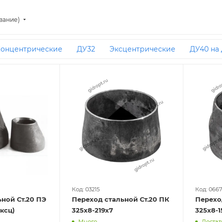
вание)
онцентрические
ДУ32
Эксцентрические
ДУ40 на
ДУ50 на ДУ32
ДУ125 на ДУ100
Под приварку
ДУ8
У65 на ДУ40
89 на 76
ДУ250 на ДУ200
ДУ200 на ДУ
ие ДУ50 на ДУ40
57 на 32
219 на 159
ДУ100 на ДУ50
а ДУ15
219 на 108
ДУ40 на ДУ20
159 на 89
ДУ50 
76 на 25
ДУ150 на ДУ125
ДУ25 на ДУ15
Эксцентриче
трические ДУ50 на ДУ32
Концентрические ДУ25 на ДУ2
Из углеродистой стали
108 на 76
Концентрические
а 20
ДУ32 на ДУ15
ДУ50 на ДУ15
76 на 57
Концен
ие ДУ32 на ДУ20
Концентрические исп 1
57 на 40
трические 219х10 на 159х8
Концентрические ДУ65 на ДУ
Код: 03215
Код: 066
ной Ст.20 ПЭ
Переход стальной Ст.20 ПК
Перехо
Концентрические ДУ40 на ДУ25
Эксцентрические ДУ5
эксц)
325х8-219х7
325х8-1
Много
Достат