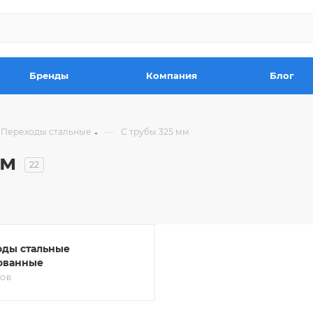
Бренды
Компания
Блог
—
Переходы стальные
С трубы 325 мм
мм
22
оды стальные
ованные
РОВ