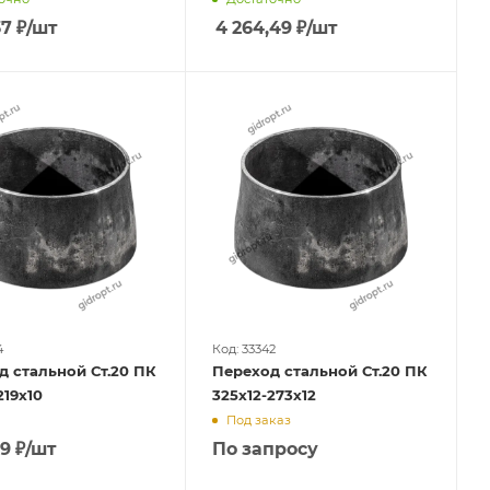
37
₽
/шт
4 264,49
₽
/шт
4
Код: 33342
д стальной Ст.20 ПК
Переход стальной Ст.20 ПК
219х10
325х12-273х12
Под заказ
29
₽
/шт
По запросу