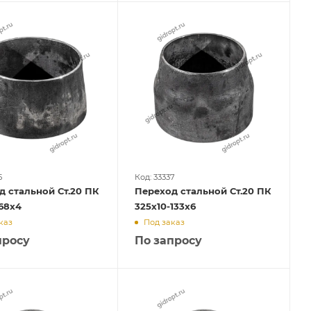
5
Код: 33337
д стальной Ст.20 ПК
Переход стальной Ст.20 ПК
68х4
325х10-133х6
каз
Под заказ
просу
По запросу