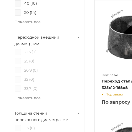
40 (
10
)
50 (
14
)
Показать все
Переходной внешний
диаметр, мм
21,3 (
0
)
25 (
0
)
26,9 (
0
)
Код: 33341
32 (
0
)
Переход сталь
325х12-168х8
33,7 (
0
)
Под заказ
Показать все
По запросу
Толщина стенки
переходного диаметра, мм
1,6 (
0
)