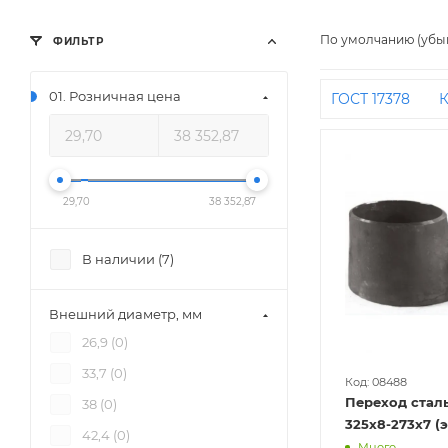
По умолчанию (убы
ФИЛЬТР
01. Розничная цена
ГОСТ 17378
К
ДУ32 на ДУ25
приварку
Д
Концентрическ
29,70
38 352,87
ДУ40
ДУ20 н
бесшовные
В наличии (
7
)
ДУ15
Концен
76 на 50
325
Внешний диаметр, мм
на ДУ15
57 н
26,9 (
0
)
Концентрическ
33,7 (
0
)
Исп 1
Концен
Код: 08488
Переход сталь
38 (
0
)
ДУ65 на ДУ50
325х8-273х7 (
42,4 (
0
)
Много