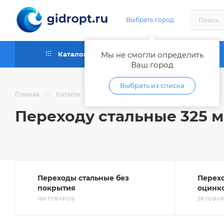
Выбрать город
Каталог
Мы не смогли определить
Как купить
Ваш город
Выбрать из списка
—
—
—
Главная
Каталог
Трубы и фитинги металлические
Переходу стальные 325 
Переходы стальные без
Перех
покрытия
оцинк
188 ТОВАРОВ
39 ТОВА