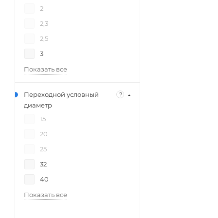
2
2,3
2,5
3
Показать все
Переходной условный
?
диаметр
15
20
25
32
40
Показать все