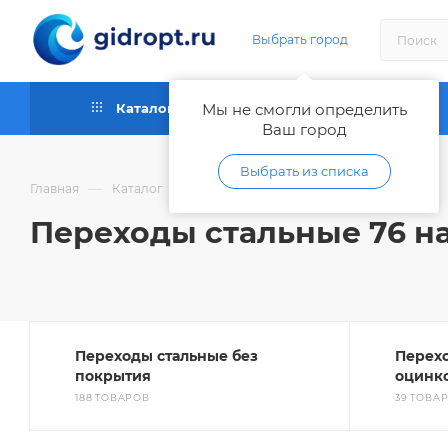
Выбрать город
Каталог
Мы не смогли определить
Как купить
Ваш город
Выбрать из списка
—
—
—
Главная
Каталог
Трубы и фитинги металлические
Переходы стальные 76 на
Переходы стальные без
Перех
покрытия
оцинк
188 ТОВАРОВ
39 ТОВА