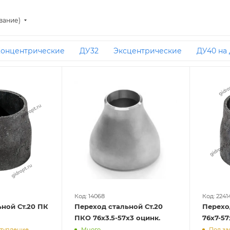
вание)
онцентрические
ДУ32
Эксцентрические
ДУ40 на
ДУ50 на ДУ32
ДУ125 на ДУ100
Под приварку
ДУ8
У65 на ДУ40
89 на 76
ДУ250 на ДУ200
ДУ200 на ДУ
ие ДУ50 на ДУ40
57 на 32
219 на 159
ДУ100 на ДУ50
а ДУ15
219 на 108
ДУ40 на ДУ20
159 на 89
ДУ50 
76 на 25
ДУ150 на ДУ125
ДУ25 на ДУ15
Эксцентриче
трические ДУ50 на ДУ32
Концентрические ДУ25 на ДУ2
Из углеродистой стали
108 на 76
Концентрические
а 20
ДУ32 на ДУ15
ДУ50 на ДУ15
76 на 57
Концен
ие ДУ32 на ДУ20
Концентрические исп 1
57 на 40
трические 219х10 на 159х8
Концентрические ДУ65 на ДУ
Код: 14068
Код: 2241
ной Ст.20 ПК
Переход стальной Ст.20
Перехо
Концентрические ДУ40 на ДУ25
Эксцентрические ДУ5
ПКО 76х3.5-57х3 оцинк.
76х7-57
ступление
Много
Под за