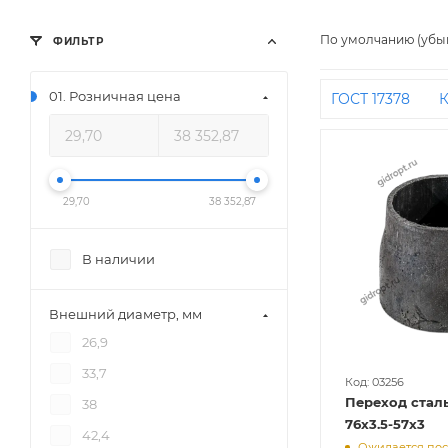
По умолчанию (убы
ФИЛЬТР
01. Розничная цена
ГОСТ 17378
К
ДУ32 на ДУ25
приварку
Д
Концентрическ
29,70
38 352,87
ДУ40
ДУ20 н
бесшовные
В наличии
ДУ15
Концен
76 на 50
325
Внешний диаметр, мм
на ДУ15
57 н
26,9
Концентрическ
33,7
Исп 1
Концен
Код: 03256
Переход сталь
38
ДУ65 на ДУ50
76х3.5-57х3
42,4
Ожидается по