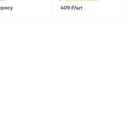
просу
409
₽
/шт