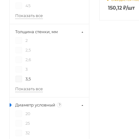
45
150,12
₽
/шт
Показать все
Толщина стенки, мм
2
2,5
2,6
3
3,5
Показать все
Диаметр условный
?
20
25
32