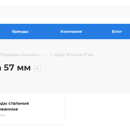
Бренды
Компания
Блог
—
Переходы стальные
С трубы 76 мм на 57 мм
 57 мм
4
оды стальные
ованные
РОВ