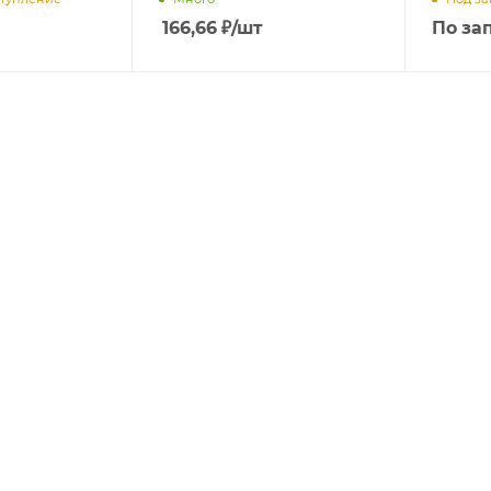
166,66
₽
/шт
По за