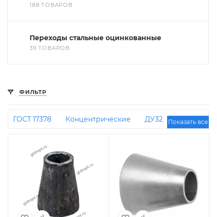
188 ТОВАРОВ
Переходы стальные оцинкованные
39 ТОВАРОВ
ФИЛЬТР
ГОСТ 17378
Концентрические
ДУ32
Показать все
Эксцентрические
ДУ40 на ДУ32
ДУ50 на
ДУ40
108 на 57
89 на 57
ДУ32 на ДУ25
ДУ50 на ДУ32
ДУ125 на ДУ100
Под
приварку
ДУ80 на ДУ50
ДУ32 на ДУ20
Концентрические под приварку
ДУ65 на
ДУ40
89 на 76
ДУ250 на ДУ200
ДУ200 на
ДУ150
ДУ50 на ДУ20
ДУ25 на ДУ20