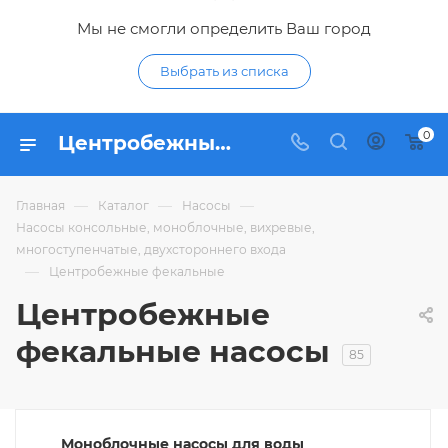
Мы не смогли определить Ваш город
Выбрать из списка
0
Центробежный насосы для откачки канализации - купить центробежные фекальные насосы по низким ценам в Курске в интерне-магазине Гидропромтехника
—
—
—
Главная
Каталог
Насосы
Насосы консольные, моноблочные, вихревые,
многоступенчатые, двухстороннего входа
—
Центробежные фекальные
Центробежные
фекальные насосы
85
Моноблочные насосы для воды