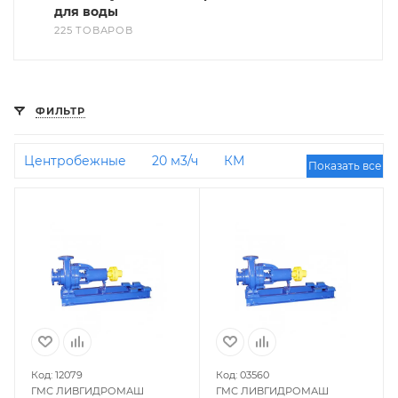
для воды
225 ТОВАРОВ
ФИЛЬТР
Центробежные
20 м3/ч
КМ
Показать все
Промышленные
70 кВт
Центробежные 2,2
кВт
5,5 кВт
Мощные
10 бар
380 В
30
м3/ч
4 кВт
CDMF
Насосные станции
Ливгидромаш
50 м3/ч
Центробежные для
ГВС
Центробежные для отопления
Канализационные
Центробежные
фекальные
100 м3/ч
ВКС
3 кВт
200 м3/
ч
15 м3/ч
30 кВт
Промышленные
Код: 12079
Код: 03560
фекальные
150 м3/ч
300 м3/ч
40 м3/ч
1,1
ГМС ЛИВГИДРОМАШ
ГМС ЛИВГИДРОМАШ