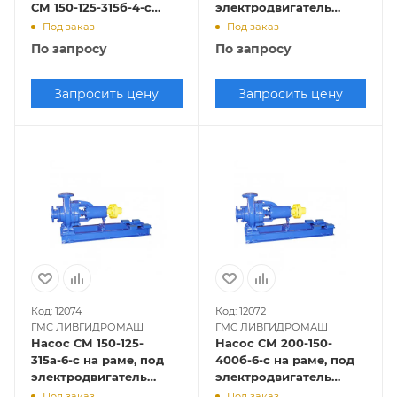
СМ 150-125-315б-4-с
электродвигатель
(22х1500)
22х1500
Под заказ
Под заказ
По запросу
По запросу
Запросить цену
Запросить цену
Код: 12074
Код: 12072
ГМС ЛИВГИДРОМАШ
ГМС ЛИВГИДРОМАШ
Насос СМ 150-125-
Насос СМ 200-150-
315а-6-с на раме, под
400б-6-с на раме, под
электродвигатель
электродвигатель
11х1000
18,5х1000
Под заказ
Под заказ