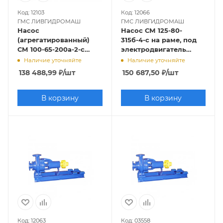
Код: 12103
Код: 12066
ГМС ЛИВГИДРОМАШ
ГМС ЛИВГИДРОМАШ
Насос
Насос СМ 125-80-
(агрегатированный)
315б-4-с на раме, под
СМ 100-65-200а-2-с
электродвигатель
(22х3000)
15х1500
Наличие уточняйте
Наличие уточняйте
138 488,99
₽
/шт
150 687,50
₽
/шт
В корзину
В корзину
Код: 12063
Код: 03558