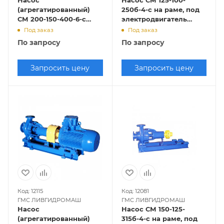
Насос
Насос СМ 125-100-
(агрегатированный)
250б-4-с на раме, под
СМ 200-150-400-6-с
электродвигатель
(30х1000)
7,5х1500
Под заказ
Под заказ
По запросу
По запросу
Запросить цену
Запросить цену
Код: 12115
Код: 12081
ГМС ЛИВГИДРОМАШ
ГМС ЛИВГИДРОМАШ
Насос
Насос СМ 150-125-
(агрегатированный)
315б-4-с на раме, под