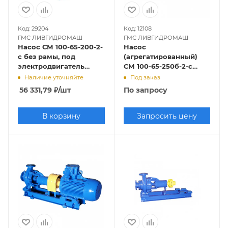
Код: 29204
Код: 12108
ГМС ЛИВГИДРОМАШ
ГМС ЛИВГИДРОМАШ
Насос СМ 100-65-200-2-
Насос
с без рамы, под
(агрегатированный)
электродвигатель
СМ 100-65-250б-2-с
37х3000
(30х3000)
Наличие уточняйте
Под заказ
56 331,79
₽
/шт
По запросу
В корзину
Запросить цену