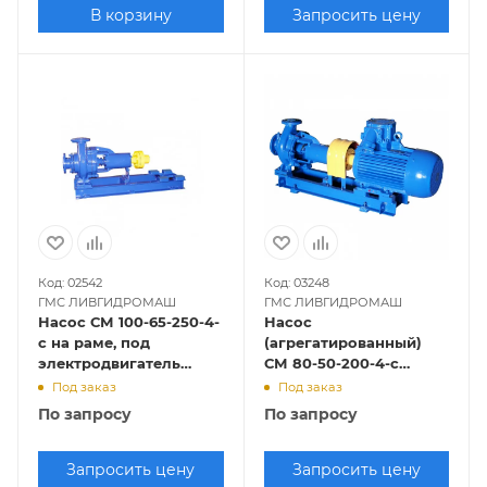
В корзину
Запросить цену
Код: 02542
Код: 03248
ГМС ЛИВГИДРОМАШ
ГМС ЛИВГИДРОМАШ
Насос СМ 100-65-250-4-
Насос
с на раме, под
(агрегатированный)
электродвигатель
СМ 80-50-200-4-с
7,5х1500
(4х1500)
Под заказ
Под заказ
По запросу
По запросу
Запросить цену
Запросить цену