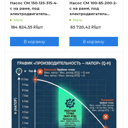
Насос СМ 150-125-315-4-
Насос СМ 100-65-200-2-
кВт
15 кВт
180 м3/ч
2,2 кВт
320 м3/ч
с на раме, под
с на раме, под
1500 м3/ч
45 кВт
СМ Ливгидромаш
электродвигатель
электродвигатель
37х1500
37х3000
Помповые фекальные
22 кВт
55 кВт
Мало
Мало
184 824,55
₽
/шт
65 720,42
₽
/шт
В корзину
В корзину