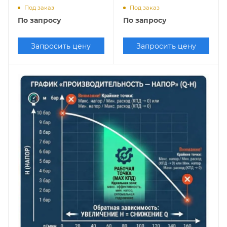
СМ Ливгидромаш
Помповые фекальные
22
75х3000
Под заказ
Под заказ
кВт
55 кВт
По запросу
По запросу
Запросить цену
Запросить цену