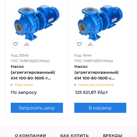
Код: 35540
Код: 11644
ГМС ЛИВГИДРОМАШ
ГМС ЛИВГИДРОМАШ
Насос
Насос
(агрегатированный)
(агрегатированный)
КМ 100-80-160б-т
КМ 100-80-160б-с
(7,5х3000), торцевое
(7,5х3000),
Под заказ
Наличие уточняйте
уплотнение
сальниковое
По запросу
125 621,87
₽
/шт
уплотнение
Запросить цену
В корзину
О КОМПАНИИ
КАК КУПИТЬ
БРЕНДЫ