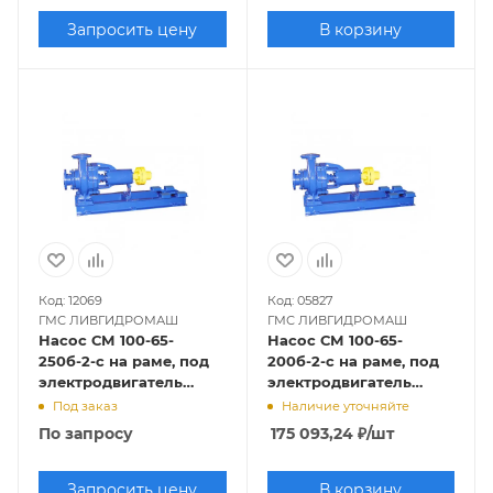
Запросить цену
В корзину
Код: 12069
Код: 05827
ГМС ЛИВГИДРОМАШ
ГМС ЛИВГИДРОМАШ
Насос СМ 100-65-
Насос СМ 100-65-
250б-2-с на раме, под
200б-2-с на раме, под
электродвигатель
электродвигатель
30х3000
18,5х3000
Под заказ
Наличие уточняйте
По запросу
175 093,24
₽
/шт
Запросить цену
В корзину