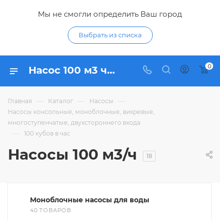
Мы не смогли определить Ваш город
Выбрать из списка
0
Насос 100 м3 ч - купить насосы 100 кубов в час по низким ценам в Курске в интерне-магазине Гидропромтехника
—
—
—
Главная
Каталог
Насосы
Насосы консольные, моноблочные, вихревые,
многоступенчатые, двухстороннего входа
—
100 кубов в час
Насосы 100 м3/ч
18
Моноблочные насосы для воды
40 ТОВАРОВ