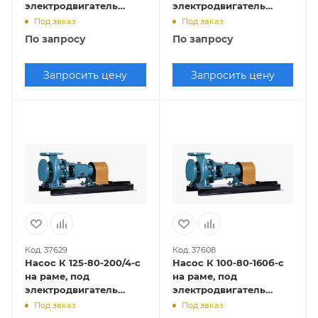
электродвигатель
электродвигатель
3х1500
7,5х1500
Под заказ
Под заказ
По запросу
По запросу
Запросить цену
Запросить цену
Код: 37629
Код: 37608
Насос К 125-80-200/4-с
Насос К 100-80-160б-с
на раме, под
на раме, под
электродвигатель
электродвигатель
5,5х1500
11х3000
Под заказ
Под заказ