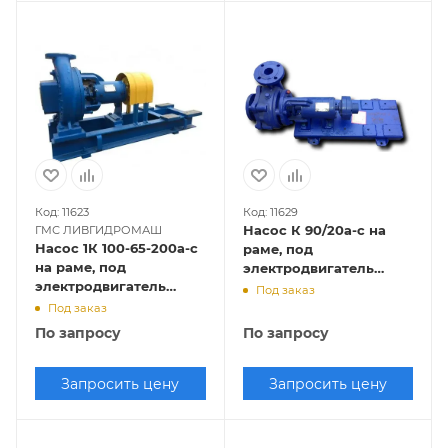
Код: 11623
Код: 11629
Насос К 90/20а-с на
ГМС ЛИВГИДРОМАШ
Насос 1К 100-65-200а-с
раме, под
на раме, под
электродвигатель
электродвигатель
5,5х3000
Под заказ
18,5х3000
Под заказ
По запросу
По запросу
Запросить цену
Запросить цену