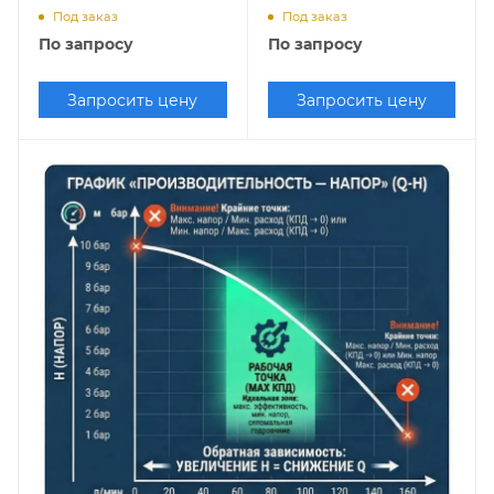
СМ Ливгидромаш
Помповые фекальные
22
(7,5х1500)
Под заказ
Под заказ
кВт
55 кВт
По запросу
По запросу
Запросить цену
Запросить цену