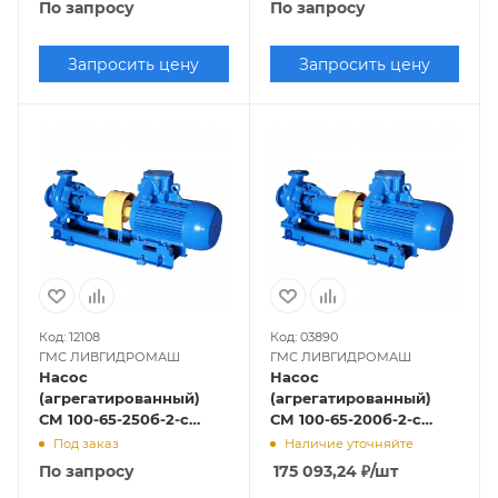
По запросу
По запросу
Запросить цену
Запросить цену
Код: 12108
Код: 03890
ГМС ЛИВГИДРОМАШ
ГМС ЛИВГИДРОМАШ
Насос
Насос
(агрегатированный)
(агрегатированный)
СМ 100-65-250б-2-с
СМ 100-65-200б-2-с
(30х3000)
(18,5х3000)
Под заказ
Наличие уточняйте
По запросу
175 093,24
₽
/шт