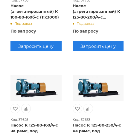
Код: 37736
Код: 37755
Насос
Насос
(агрегатированный) К
(агрегатированный) К
100-80-160б-с (11х3000)
125-80-200/4-с
(5,5х1500)
Под заказ
Под заказ
По запросу
По запросу
Запросить цену
Запросить цену
Код: 37625
Код: 37633
Насос К 125-80-160/4-с
Насос К 125-80-250/4-с
на раме, под
на раме, под