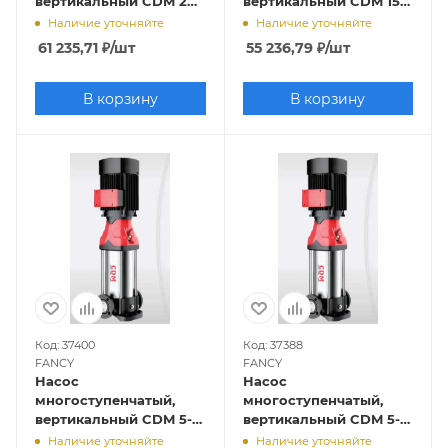
вертикальный CDM 20-
вертикальный CDM 15-2
2 (2,2кВт, 380В, 20м3/ч,
(2,2кВт, 380В, 15м3/ч,
Наличие уточняйте
Наличие уточняйте
22м), FANCY
22,5м), FANCY
61 235,71
₽
/шт
55 236,79
₽
/шт
В корзину
В корзину
Код: 37400
Код: 37388
FANCY
FANCY
Насос
Насос
многоступенчатый,
многоступенчатый,
вертикальный CDM 5-
вертикальный CDM 5-
23 (4кВт, 380В, 5м3/ч,
10 (1,5кВт, 380В, 5м3/ч,
Наличие уточняйте
Наличие уточняйте