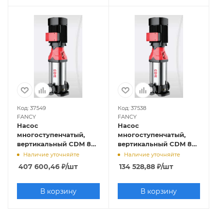
Код: 37549
Код: 37538
FANCY
FANCY
Насос
Насос
многоступенчатый,
многоступенчатый,
вертикальный CDM 85-
вертикальный CDM 85-
6 (45кВт, 380В, 85м3/ч,
1-1 (5,5кВт, 380В, 85м3/ч,
Наличие уточняйте
Наличие уточняйте
134м), FANCY
14м), FANCY
407 600,46
₽
/шт
134 528,88
₽
/шт
В корзину
В корзину