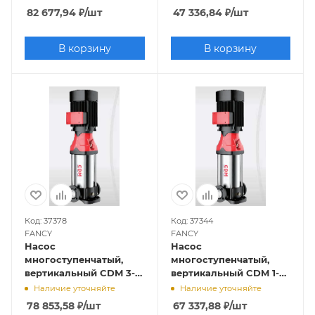
142м), FANCY
62м), FANCY
82 677,94
₽
/шт
47 336,84
₽
/шт
В корзину
В корзину
Код: 37378
Код: 37344
FANCY
FANCY
Насос
Насос
многоступенчатый,
многоступенчатый,
вертикальный CDM 3-
вертикальный CDM 1-25
29 (3кВт, 380В, 3м3/ч,
(1,5кВт, 380В, 1м3/ч,
Наличие уточняйте
Наличие уточняйте
175м), FANCY
139м), FANCY
78 853,58
₽
/шт
67 337,88
₽
/шт