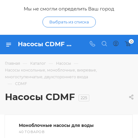
Мы не смогли определить Ваш город
Выбрать из списка
0
Насосы CDMF - купить насос CDM по низким ценам в Курске в интерне-магазине Гидропромтехника
—
—
—
Главная
Каталог
Насосы
Насосы консольные, моноблочные, вихревые,
многоступенчатые, двухстороннего входа
—
CDMF
Насосы CDMF
225
Моноблочные насосы для воды
40 ТОВАРОВ