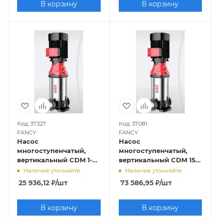
В корзину
В корзину
Код: 37327
Код: 37081
FANCY
FANCY
Насос
Насос
многоступенчатый,
многоступенчатый,
вертикальный CDM 1-3
вертикальный CDM 15-
(0,37кВт, 380В, 1м3/ч,
4 (4кВт, 380В, 15м3/ч,
Наличие уточняйте
Наличие уточняйте
16м), FANCY
47м), FANCY
25 936,12
₽
/шт
73 586,95
₽
/шт
В корзину
В корзину