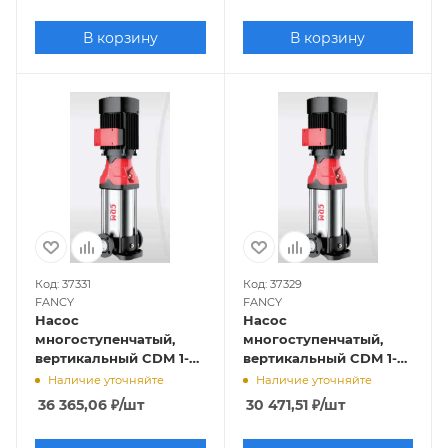
В корзину
В корзину
Код: 37331
Код: 37329
FANCY
FANCY
Насос
Насос
многоступенчатый,
многоступенчатый,
вертикальный CDM 1-7
вертикальный CDM 1-5
(0,37кВт, 380В, 1м3/ч,
(0,37кВт, 380В, 1м3/ч,
Наличие уточняйте
Наличие уточняйте
39м), FANCY
27м), FANCY
36 365,06
₽
/шт
30 471,51
₽
/шт