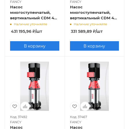
FANCY
FANCY
Насос
Насос
многоступенчатый,
многоступенчатый,
вертикальный CDM 42-
вертикальный CDM 42-
12 (45кВт, 380В, 42м3/ч,
8 (30кВт, 380В, 42м3/ч,
Наличие уточняйте
Наличие уточняйте
247м), FANCY
162м), FANCY
431 195,96
₽
/шт
331 589,89
₽
/шт
В корзину
В корзину
Код: 37492
Код: 37467
FANCY
FANCY
Насос
Насос