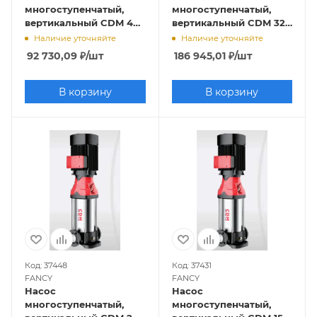
многоступенчатый,
многоступенчатый,
вертикальный CDM 42-
вертикальный CDM 32-
1 (4кВт, 380В, 42м3/ч,
5-2 (11кВт, 380В, 32м3/ч,
Наличие уточняйте
Наличие уточняйте
20м), FANCY
60м), FANCY
92 730,09
₽
/шт
186 945,01
₽
/шт
В корзину
В корзину
Код: 37448
Код: 37431
FANCY
FANCY
Насос
Насос
многоступенчатый,
многоступенчатый,