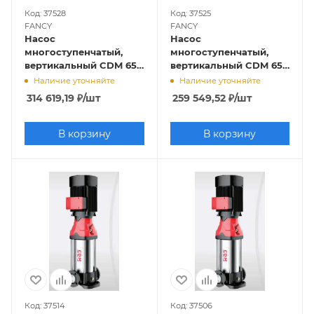
Код: 37528
Код: 37525
FANCY
FANCY
Насос
Насос
многоступенчатый,
многоступенчатый,
вертикальный CDM 65-
вертикальный CDM 65-
5-1 (30кВт, 380В, 65м3/ч,
4-1 (22кВт, 380В, 65м3/ч,
Наличие уточняйте
Наличие уточняйте
95м), FANCY
73м), FANCY
314 619,19
₽
/шт
259 549,52
₽
/шт
В корзину
В корзину
Код: 37514
Код: 37506