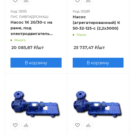
Код: 13015
Код: 00281
Насос
ГМС ЛИВГИДРОМАШ
Насос 1К 20/30-с на
(агрегатированный) К
раме, под
50-32-125-с (2,2х3000)
электродвигатель
Мало
4х3000
Много
20 085,87
₽
/шт
25 737,47
₽
/шт
В корзину
В корзину