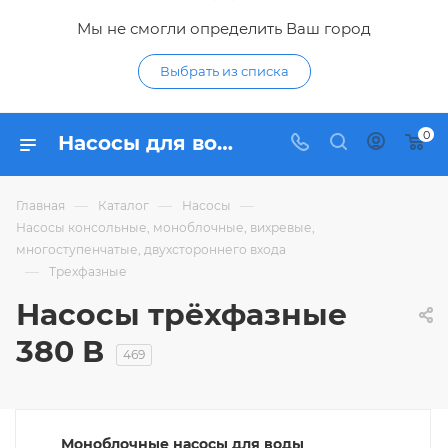
Мы не смогли определить Ваш город
Выбрать из списка
0
Насосы для воды 380 В - купить водяной трёхфазный насос по низким ценам в Курске в интерне-магазине Гидропромтехника
—
—
—
Главная
Каталог
Насосы
Насосы консольные, моноблочные, вихревые,
многоступенчатые, двухстороннего входа
—
Трехфазные
Насосы трёхфазные
380 В
469
Моноблочные насосы для воды