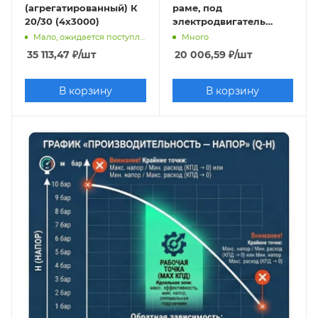
(агрегатированный) К
раме, под
ч
2,2 кВт
320 м3/ч
1500 м3/ч
45 кВт
20/30 (4х3000)
электродвигатель
СМ Ливгидромаш
Помповые фекальные
22
2,2х3000
Мало, ожидается поступление
Много
кВт
55 кВт
35 113,47
₽
/шт
20 006,59
₽
/шт
В корзину
В корзину