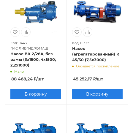
Код: 11443
Код: 01337
Насос
ГМС ЛИВГИДРОМАШ
Насос ВК 2/26А, без
(агрегатированный) К
рамы (3х1500; 4х1500;
45/30 (7,5х3000)
2,2х1000)
Ожидается поступление
Мало
88 468,24
₽
/шт
45 252,17
₽
/шт
В корзину
В корзину