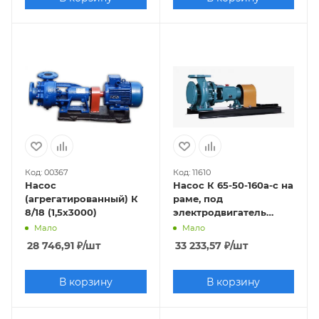
Код: 00367
Код: 11610
Насос
Насос К 65-50-160а-с на
(агрегатированный) К
раме, под
8/18 (1,5х3000)
электродвигатель
4х3000
Мало
Мало
28 746,91
₽
/шт
33 233,57
₽
/шт
В корзину
В корзину