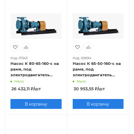
Код: 01343
Код: 00694
Насос К 80-65-160-с на
Насос К 65-50-160-с на
раме, под
раме, под
электродвигатель
электродвигатель
7,5х3000
5,5х3000
Мало
Мало
26 432,11
₽
/шт
30 953,55
₽
/шт
В корзину
В корзину