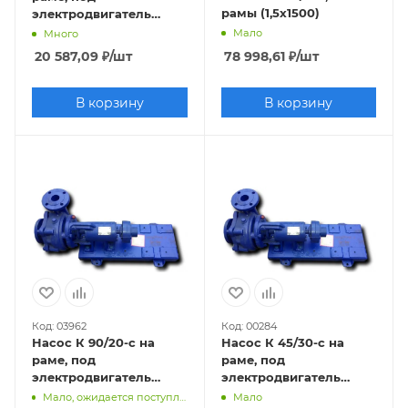
рамы (1,5х1500)
электродвигатель
3х3000
Мало
Много
20 587,09
₽
/шт
78 998,61
₽
/шт
В корзину
В корзину
Код: 03962
Код: 00284
Насос К 90/20-с на
Насос К 45/30-с на
раме, под
раме, под
электродвигатель
электродвигатель
7,5х3000
7,5х3000
Мало, ожидается поступление
Мало