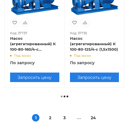
Код: 37737
Код: 37735
Насос
Насос
(агрегатированный) К
(агрегатированный) К
100-80-160/4-с
100-80-125/4-с (1,5х1500)
(2,2х1500)
Под заказ
Под заказ
По запросу
По запросу
Запросить цену
Запросить цену
1
2
3
24