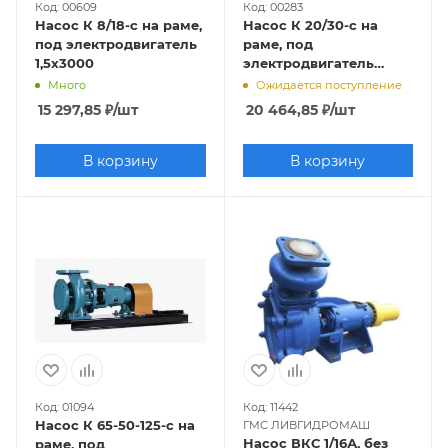
Код: 00609
Код: 00283
Насос К 8/18-с на раме,
Насос К 20/30-с на
под электродвигатель
раме, под
1,5х3000
электродвигатель
4х3000
Много
Ожидается поступление
15 297,85
₽
/шт
20 464,85
₽
/шт
В корзину
В корзину
Код: 01094
Код: 11442
Насос К 65-50-125-с на
ГМС ЛИВГИДРОМАШ
Насос ВКС 1/16А, без
раме, под