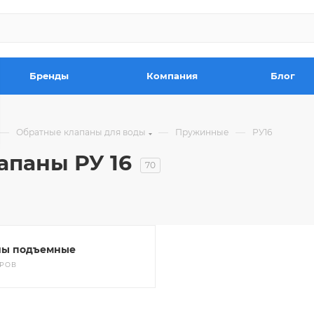
Бренды
Компания
Блог
—
—
—
Обратные клапаны для воды
Пружинные
РУ16
паны РУ 16
70
ны подъемные
АРОВ