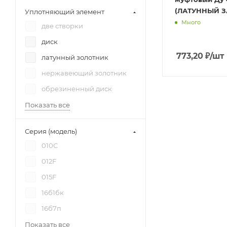
(ЛАТУННЫЙ З
Уплотняющий элемент
Много
две створки
диск
773,20
₽
/шт
латунный золотник
нержавеющий золотник
обрезиненный диск
Показать все
Серия (модель)
010С
012F
015F
16б1бк
16б7п
Показать все