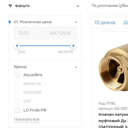
По умолчанию (убы
ФИЛЬТР
01. Розничная цена
1/2 дюйма
Д
Для насосных с
ДУ200
Stout
Двухстворчаты
23,52
466 525,95
Муфтовые
Р
Донные
С с
Бренд
Итальянские
Aquasfera
РУ300
РУ10
Benarmo
ДУ400 РУ16
DENDOR
ДУ200 РУ10
GPT
РУ25
ДУ400
Код: 17782
Артикул: 022-3327
LD Pride РФ
Клапан латун
Показать все
муфтовый Ду 25
(ЛАТУННЫЙ З