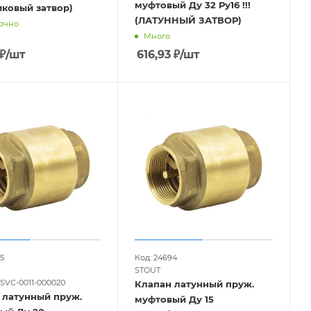
муфтовый Ду 32 Ру16 !!!
иковый затвор)
(ЛАТУННЫЙ ЗАТВОР)
очно
Много
₽
/шт
616,93
₽
/шт
5
Код: 24694
STOUT
 SVC-0011-000020
Клапан латунный пруж.
 латунный пруж.
муфтовый Ду 15