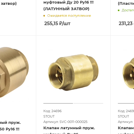
муфтовый Ду 20 Ру16 !!!
 затвор)
(Пласт
(ЛАТУННЫЙ ЗАТВОР)
Достат
Ожидается поступление
255,15
₽
/шт
231,23
Код: 24696
Код: 2469
STOUT
STOUT
Артикул: SVC-0011-000025
Артикул:
ный пруж.
Клапан латунный пруж.
Клапан
 Ру16 !!!