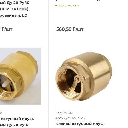
ый Ду 20 Ру40
Достаточно
НЫЙ ЗАТВОР),
рованный, LD
0
₽
/шт
560,50
₽
/шт
2
Код: 17856
Артикул: 022-3326
 латунный пруж.
Клапан латунный пруж.
ый Ду 20 Ру16