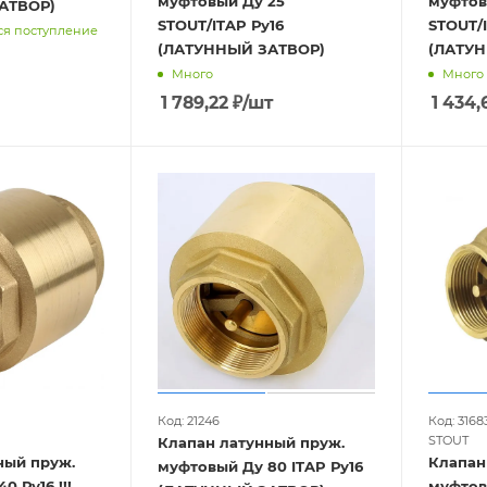
муфтовый Ду 25
муфтов
АТВОР)
STOUT/ITAP Ру16
STOUT/I
ся поступление
(ЛАТУННЫЙ ЗАТВОР)
(ЛАТУН
Много
Много
1 789,22
₽
/шт
1 434,
Код: 21246
Код: 3168
STOUT
Клапан латунный пруж.
ный пруж.
Клапан
муфтовый Ду 80 ITAP Ру16
 Ру16 !!!
муфтов