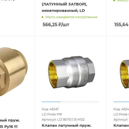
Много
(ЛАТУННЫЙ ЗАТВОР),
никелированный, LD
Мало, ожидается поступление
566,25
₽
/шт
155,64
Код: 43247
Код: 4324
LD Pride РФ
LD Pride
Артикул: LD 58.110.1.15 M02
Артикул: L
ный пруж.
Клапан латунный пруж.
Клапан
 Ру16 !!!