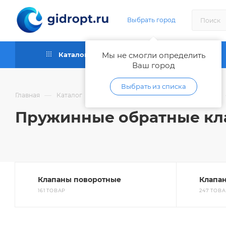
Выбрать город
Каталог
Мы не смогли определить
Как купить
Ваш город
Выбрать из списка
—
—
Главная
Каталог
Запорная и регулирующая арматура
Пружинные обратные кла
Клапаны поворотные
Клапа
161 ТОВАР
247 ТОВ