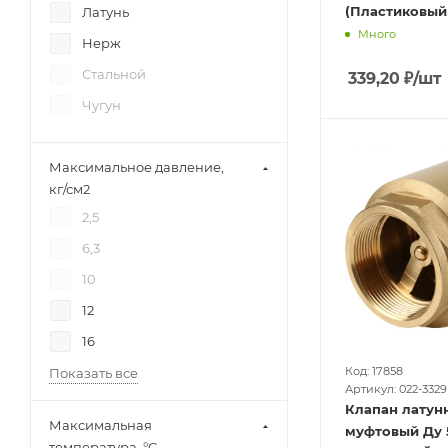
(Пластиковый
Латунь
Много
Нерж
Стальной
339,20
₽
/шт
Чугун
Максимальное давление,
кг/см2
2,5
6,3
10
12
16
Код: 17858
Показать все
Артикул: 022-3329
Клапан латун
Максимальная
муфтовый Ду 50
температура, °C