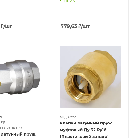
Много
₽
/шт
779,63
₽
/шт
8
Код: 06631
 РФ
Клапан латунный пруж.
D 58.110.1.20
муфтовый Ду 32 Ру16
 латунный пруж.
(Пластиковый затвор)