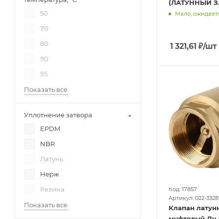
(ЛАТУННЫЙ З
50
Мало, ожидает
70
80
1 321,61
₽
/шт
90
95
Показать все
Уплотнение затвора
EPDM
NBR
Латунь
Нерж
Резина
Код: 17857
Артикул: 022-3328
Показать все
Клапан латун
муфтовый Ду 40