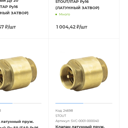
ый Ду 20
STOUT/ITAP Ру16
TAP Ру16
(ЛАТУННЫЙ ЗАТВОР)
НЫЙ ЗАТВОР)
Много
67
₽
/шт
1 004,42
₽
/шт
3
Код: 24698
STOUT
Артикул: SVC-0001-000040
 латунный пруж.
Клапан латунный пруж.
ый Ду 50 ITAP Ру16