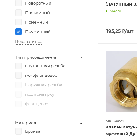
Поворотный
(ЛАТУННЫЙ З
Много
Подъемный
Приемный
195,25
₽
/шт
Пружинный
Показать все
Тип присоединения
внутренняя резьба
межфланцевое
Наружная резьба
под приварку
фланцевое
Код: 06624
Материал
Клапан латун
Бронза
муфтовый Ду 