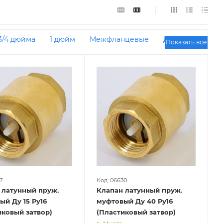
3/4 дюйма
1 дюйм
Межфланцевые
ДУ100
Показать все
тунные
Лепестковые
РУ16
2 дюйма
соса
Пружинные
Горизонтальные
зного насоса
Для водонагревателя
ьные
ДУ65
Для горячей воды
Гранлок
ным сердечником
ДУ500
ДУ40
25
Для поверхностного насоса
3 дюйма
ДУ65 РУ16
Aquasfera
Китайские
Россия
РУ16
Для фекального насоса
ДУ100 РУ16
ДУ100 РУ100
ДУ40 РУ16
ДУ50 РУ25
ДУ200
7
Код: 06630
 латунный пруж.
Клапан латунный пруж.
ый Ду 15 Ру16
муфтовый Ду 40 Ру16
иковый затвор)
(Пластиковый затвор)