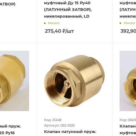
муфтовый Ду 15 Ру40
муфтов
АТВОР)
(ЛАТУННЫЙ ЗАТВОР),
(ЛАТУН
никелированный, LD
никели
Много
Много
275,40
₽
/шт
392,9
Код: 21248
Код: 0663
Артикул: 022-3325
ный пруж.
Клапан
Клапан латунный пруж.
25 Ру16
муфтов