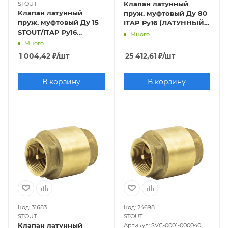
Клапан латунный
STOUT
дюйма
ДУ100 РУ100
ДУ40 РУ16
ДУ50
Клапан латунный
пруж. муфтовый Ду 80
РУ25
ДУ200 РУ25
ДУ400 РУ25
Dendor
пруж. муфтовый Ду 15
ITAP Ру16 (ЛАТУННЫЙ
STOUT/ITAP Ру16
ЗАТВОР)
Benarmo
Много
(ЛАТУННЫЙ ЗАТВОР)
Много
1 004,42
₽
/шт
25 412,61
₽
/шт
В корзину
В корзину
Код: 31683
Код: 24698
STOUT
STOUT
Клапан латунный
Артикул: SVC-0001-000040