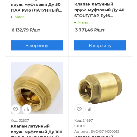
Клапан латунный
пруж. муфтовый Ду 50
пруж. муфтовый Ду 40
ITAP Ру16 (ЛАТУННЫЙ
STOUT/ITAP Ру16
ЗАТВОР)
Мало
(ЛАТУННЫЙ ЗАТВОР)
Мало
6 132,79
₽
/шт
3 771,46
₽
/шт
В корзину
В корзину
Код: 32807
Код: 24697
Клапан латунный
STOUT
пруж. муфтовый Ду 100
Артикул: SVC-0011-000032