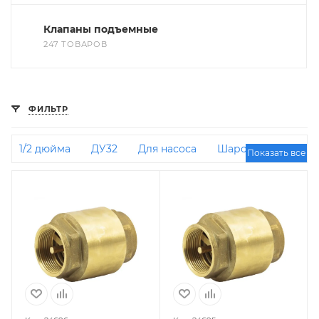
Клапаны подъемные
247 ТОВАРОВ
ФИЛЬТР
1/2 дюйма
ДУ32
Для насоса
Шаровые
Показать все
Фланцевые
ДУ50
3/4 дюйма
1 дюйм
Межфланцевые
ДУ100
Для насосных
станций
ДУ25
ДУ40
ДУ150
Для
отопления
Латунные
Лепестковые
РУ16
2 дюйма
ДУ200
Stout
ДУ80
Чугунные
Стальные
Для скважинного
насоса
Пружинные
Горизонтальные
Двухстворчатые
Для дренажного насоса