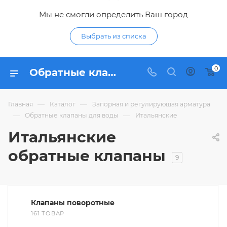
Мы не смогли определить Ваш город
Выбрать из списка
0
Обратные клапаны из Италии - купить итальянский обратный клапан по низким ценам в интернет-магазине Гидропромтехника в Курске
—
—
Главная
Каталог
Запорная и регулирующая арматура
—
—
Обратные клапаны для воды
Итальянские
Итальянские
обратные клапаны
9
Клапаны поворотные
161 ТОВАР