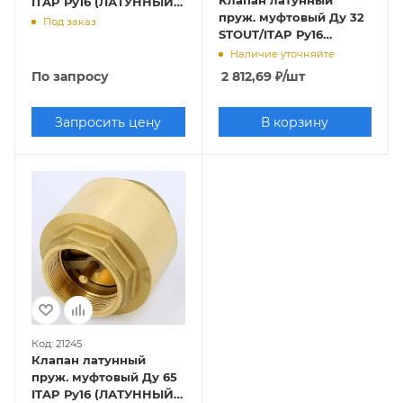
Клапан латунный
ITAP Ру16 (ЛАТУННЫЙ
пруж. муфтовый Ду 32
ЗАТВОР)
Под заказ
STOUT/ITAP Ру16
(ЛАТУННЫЙ ЗАТВОР)
Наличие уточняйте
По запросу
2 812,69
₽
/шт
Запросить цену
В корзину
Код: 21245
Клапан латунный
пруж. муфтовый Ду 65
ITAP Ру16 (ЛАТУННЫЙ