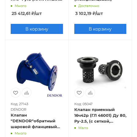
ЗАТВОР)
Много
Достаточно
25 412,61
₽
/шт
3 102,19
₽
/шт
В корзину
В корзину
Код: 27143
Код: 05047
Клапан приемный
DENDOR
Клапан
16ч42р (ГЛ 46001) Ду 80,
"DENDOR"обратный
Ру-2.5, (с сеткой,
шаровой фланцевый
фланцевый)
Мало
Ду80 тип 012F
Много