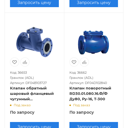
Запросить цену
Запросить цену
Код: 36653
Код: 36662
Гранлок (ADL)
Гранлок (ADL)
Артикул: DF04B103727
Артикул: DF04D102840
Клапан обратный
Клапан поворотный
шаровый фланцевый
RD30.01.080.16.Ф/Ф
чугунный
Ду80, Ру-16, Т-300
RD12.02.080.16.Ф/Ф
Под заказ
Под заказ
Ду80, Ру-16, Т-70
По запросу
По запросу
Запросить цену
Запросить цену