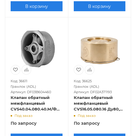
В корзину
В корзину
Код: 36611
Код: 36625
Гранлок (ADL)
Гранлок (ADL)
Артикул: DF03B604460
Артикул: DF02A371193
Клапан обратный
Клапан обратный
межфланцевый
межфланцевый
CVS40.04.080.40.М/Ф
CVS16.05.080.16 Ду80,
Ду80, Ру-40, Т-300
Ру-16, Т-250
Под заказ
Под заказ
(нерж.)
(бронзовый)
По запросу
По запросу