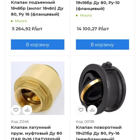
Клапан подъемный
19ч16бр Ду 80, Ру-10
ДУ100 РУ100
ДУ40 РУ16
ДУ50 РУ25
ДУ200
16ч6бр (анлог 16ч6п) Ду
(фланцевый)
РУ25
ДУ400 РУ25
Dendor
Benarmo
80, Ру 16 (фланцевый)
Много
Много
5 264,92
₽
/шт
14 100,27
₽
/шт
В корзину
В корзину
Код: 21246
Код: 00138
Клапан латунный
Клапан поворотный
пруж. муфтовый Ду 80
19ч21бр Ду 80, Ру-16
ITAP Ру16 (ЛАТУННЫЙ
(межфланцевый)