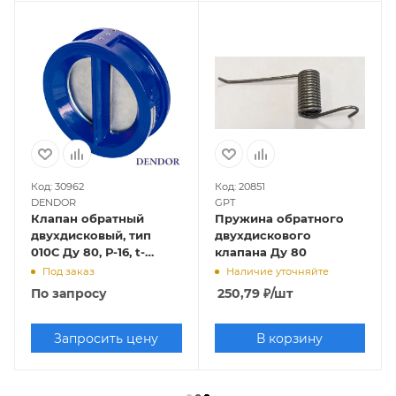
Код: 30962
Код: 20851
DENDOR
GPT
Клапан обратный
Пружина обратного
двухдисковый, тип
двухдискового
010С Ду 80, Р-16, t-
клапана Ду 80
130оС, чугунные
Под заказ
Наличие уточняйте
створки/EPDM,
По запросу
250,79
₽
/шт
межфланцевый
Запросить цену
В корзину