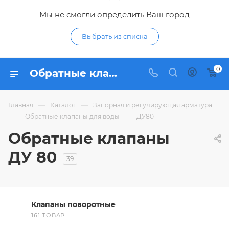
Мы не смогли определить Ваш город
Выбрать из списка
0
Обратные клапаны для воды ДУ 80 - купить обратный клапан ДУ80 (DN 80) по низким ценам в интернет-магазине Гидропромтехника в Курске
—
—
Главная
Каталог
Запорная и регулирующая арматура
—
—
Обратные клапаны для воды
ДУ80
Обратные клапаны
ДУ 80
39
Клапаны поворотные
161 ТОВАР