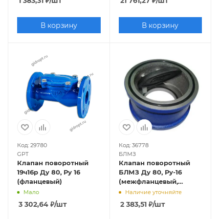
1 383,31
₽
/шт
21 761,27
₽
/шт
В корзину
В корзину
Код: 29780
Код: 36778
GPT
БЛМЗ
Клапан поворотный
Клапан поворотный
19ч16р Ду 80, Ру 16
БЛМЗ Ду 80, Ру-16
(фланцевый)
(межфланцевый,
чугунный)
Мало
Наличие уточняйте
3 302,64
₽
/шт
2 383,51
₽
/шт