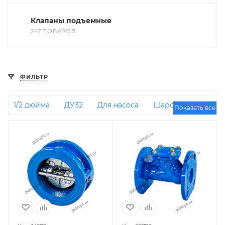
Клапаны подъемные
247 ТОВАРОВ
ФИЛЬТР
1/2 дюйма
ДУ32
Для насоса
Шаровые
Показать все
Фланцевые
ДУ50
3/4 дюйма
1 дюйм
Межфланцевые
ДУ100
Для насосных
станций
ДУ25
ДУ40
ДУ150
Для
отопления
Латунные
Лепестковые
РУ16
2 дюйма
ДУ200
Stout
ДУ80
Чугунные
Стальные
Для скважинного
насоса
Пружинные
Горизонтальные
Двухстворчатые
Для дренажного насоса