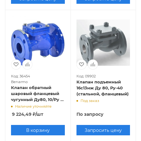
Код: 36454
Код: 09902
Клапан подъемный
Benarmo
Клапан обратный
16с13нж Ду 80, Ру-40
шаровый фланцевый
(стальной, фланцевый)
чугунный Ду80, 10/Ру 16
Под заказ
(шар вулканизирован
Наличие уточняйте
NBR)
9 224,49
₽
/шт
По запросу
В корзину
Запросить цену