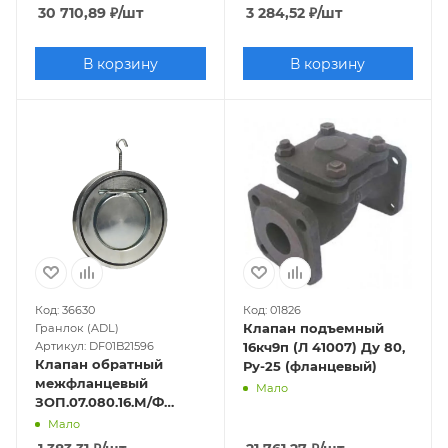
30 710,89
₽
/шт
3 284,52
₽
/шт
В корзину
В корзину
Код: 36630
Код: 01826
Клапан подъемный
Гранлок (ADL)
Артикул: DF01B21596
16кч9п (Л 41007) Ду 80,
Клапан обратный
Ру-25 (фланцевый)
межфланцевый
Мало
ЗОП.07.080.16.М/Ф
Ру-16, Т-110 (нерж.)
Мало