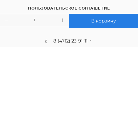
ПОЛЬЗОВАТЕЛЬСКОЕ СОГЛАШЕНИЕ
ПОЛИТИКА КОНФИДЕНЦИАЛЬНОСТИ
В корзину
8 (4712) 23-91-11
call@gidropt.ru
Курск, ул. Энгельса, 171б
Подписаться на рассылку
СОГЛАШЕНИЕ НА ОБРАБОТКУ ПЕРСОНАЛЬНЫХ ДАННЫХ
2008 - 2026 © Интернет-магазин gidropt.ru
Сайт разработан
компанией:
Нетекс