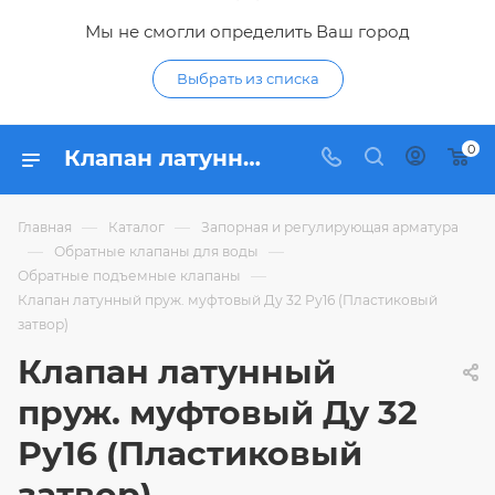
Мы не смогли определить Ваш город
Выбрать из списка
0
Клапан латунный пруж. муфтовый Ду 32 Ру16 (Пластиковый затвор) - купить по цене 560,50 ₽ в интернет-магазине Гидропромтехника с доставкой в Курске
—
—
Главная
Каталог
Запорная и регулирующая арматура
—
—
Обратные клапаны для воды
—
Обратные подъемные клапаны
Клапан латунный пруж. муфтовый Ду 32 Ру16 (Пластиковый
затвор)
Клапан латунный
пруж. муфтовый Ду 32
Ру16 (Пластиковый
затвор)