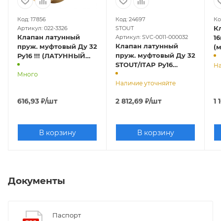
Код: 17856
Код: 24697
Ко
К
Артикул: 022-3326
STOUT
Клапан латунный
Артикул: SVC-0011-000032
16к
Клапан латунный
пруж. муфтовый Ду 32
(
пруж. муфтовый Ду 32
Ру16 !!! (ЛАТУННЫЙ
STOUT/ITAP Ру16
ЗАТВОР)
На
(ЛАТУННЫЙ ЗАТВОР)
Много
Наличие уточняйте
616,93
₽
/шт
2 812,69
₽
/шт
1 
В корзину
В корзину
Документы
Паспорт