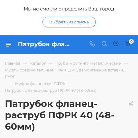
Мы не смогли определить Ваш город
Выбрать из списка
0
Патрубок фланец-раструб ПФРК 40 (48-60мм) - купить по цене 1 568,31 ₽ в интернет-магазине Гидропромтехника с доставкой в Курске
—
—
—
Главная
Каталог
Трубы и фитинги металлические
Муфты соединительные ПФРК, ДРК, демонтажные вставки,
РУРС
—
—
Муфты фланцевые ПФРК
Патрубок фланец-раструб ПФРК 40 (48-60мм)
Патрубок фланец-
раструб ПФРК 40 (48-
60мм)