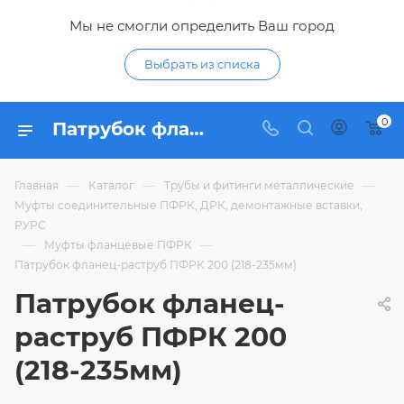
Мы не смогли определить Ваш город
Выбрать из списка
0
Патрубок фланец-раструб ПФРК 200 (218-235мм) - купить по цене 5 351,98 ₽ в интернет-магазине Гидропромтехника с доставкой в Курске
—
—
—
Главная
Каталог
Трубы и фитинги металлические
Муфты соединительные ПФРК, ДРК, демонтажные вставки,
РУРС
—
—
Муфты фланцевые ПФРК
Патрубок фланец-раструб ПФРК 200 (218-235мм)
Патрубок фланец-
раструб ПФРК 200
(218-235мм)