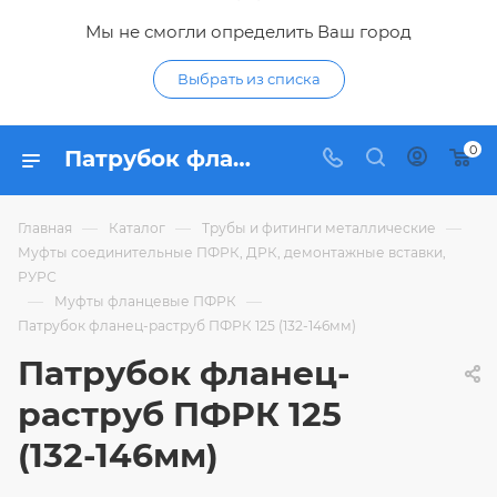
Мы не смогли определить Ваш город
Выбрать из списка
0
Патрубок фланец-раструб ПФРК 125 (132-146мм) - купить по цене 3 864,24 ₽ в интернет-магазине Гидропромтехника с доставкой в Курске
—
—
—
Главная
Каталог
Трубы и фитинги металлические
Муфты соединительные ПФРК, ДРК, демонтажные вставки,
РУРС
—
—
Муфты фланцевые ПФРК
Патрубок фланец-раструб ПФРК 125 (132-146мм)
Патрубок фланец-
раструб ПФРК 125
(132-146мм)