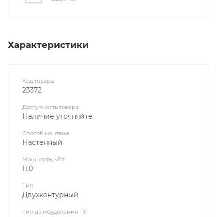
Характеристики
Код товара
23372
Доступность товара
Наличие уточняйте
Способ монтажа
Настенный
Мощность, кВт
11,0
Тип
Двухконтурный
Тип дымоудоления
?