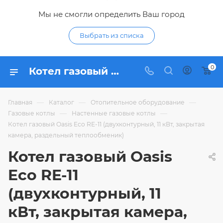
Мы не смогли определить Ваш город
Выбрать из списка
0
Котел газовый Oasis Eco RE-11 (двухконтурный, 11 кВт, закрытая камера, раздельный теплообменик) - купить по цене 38 565 ₽ в интернет-магазине Гидропромтехника с доставкой в Курске
—
—
—
Главная
Каталог
Отопительное оборудование
—
—
Газовые котлы
Настенные газовые котлы
Котел газовый Oasis Eco RE-11 (двухконтурный, 11 кВт, закрытая
камера, раздельный теплообменик)
Котел газовый Oasis
Eco RE-11
(двухконтурный, 11
кВт, закрытая камера,