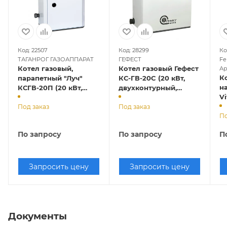
Код: 22507
Код: 28299
Ко
ТАГАНРОГ ГАЗОАППАРАТ
ГЕФЕСТ
Fer
Котел газовый,
Котел газовый Гефест
Ар
К
парапетный "Луч"
КС-ГВ-20C (20 кВт,
на
КСГВ-20П (20 кВт,
двухконтурный,
Vi
двухконтурный,
закрытая камера
закрытая камера),
Под заказ
сгорания)
Под заказ
По
труба отдельно
По запросу
По запросу
П
Запросить цену
Запросить цену
Документы