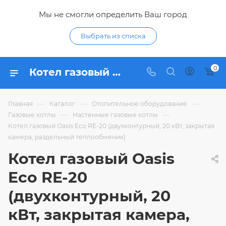
Мы не смогли определить Ваш город
Выбрать из списка
0
Котел газовый Oasis Eco RE-20 (двухконтурный, 20 кВт, закрытая камера, раздельный теплообменик) - купить по цене 38 565 ₽ в интернет-магазине Гидропромтехника с доставкой в Курске
—
—
—
Главная
Каталог
Отопительное оборудование
—
—
Газовые котлы
Настенные газовые котлы
Котел газовый Oasis Eco RE-20 (двухконтурный, 20 кВт, закрытая
камера, раздельный теплообменик)
Котел газовый Oasis
Eco RE-20
(двухконтурный, 20
кВт, закрытая камера,