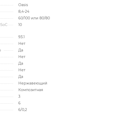
Oasis
8,4-24
60/100 или 80/80
25оС
10
93.1
Нет
а
Да
Нет
Да
Нет
Да
Нержавеющий
Композитная
3
6
6/0,2