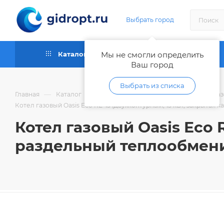
Выбрать город
Каталог
Мы не смогли определить
Как купить
Ваш город
Выбрать из списка
—
—
—
Главная
Каталог
Отопительное оборудование
Га
Котел газовый Oasis Eco RE-13 (двухконтурный, 13 кВт, закрытая
Котел газовый Oasis Eco 
раздельный теплообмен