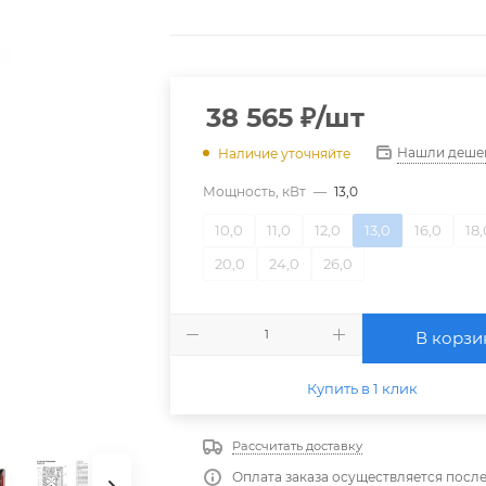
38 565
₽
/шт
Нашли деше
Наличие уточняйте
Мощность, кВт
—
13,0
10,0
11,0
12,0
13,0
16,0
18
20,0
24,0
26,0
В корзи
Купить в 1 клик
Рассчитать доставку
Оплата заказа осуществляется посл