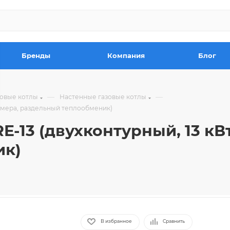
Бренды
Компания
Блог
—
—
зовые котлы
Настенные газовые котлы
 камера, раздельный теплообменик)
RE-13 (двухконтурный, 13 кВ
ик)
В избранное
Сравнить