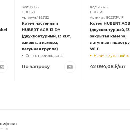
Код: 13066
Код: 28875
HUBERT
HUBERT
Артикул: 1925122
Артикул: 1925213WIFI
Котел настенный
Котел HUBERT AGB 13 DP
abel
HUBERT AGB 13 DY
(двухконтурный, 13
(двухконтурный, 13 кВт,
закрытая камера,
закрытая камера,
латунная гидрогру
латунная группа)
Wi-F
Снят с производства
Наличие уточняйте
По запросу
42 094,08
₽
/шт
ртификат
,7 кб