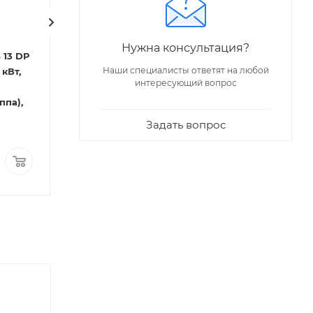
Код: 31077
Ferroli
Артикул: ZL0BYJ2JYA
Нужна консультация?
Котел газовый
Наши специалисты ответят на любой
 кВт,
настенный Ferroli Vitabel
интересующий вопрос
F13
ппа),
Под заказ
Задать вопрос
По запросу