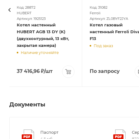
Код: 28872
Код: 31082
HUBERT
Ferroli
Артикул: 1925123
Артикул: ZL0BYF2JYA
Котел настенный
Котел газовый
HUBERT AGB 13 DY (K)
настенный Ferroli Div
(двухконтурный, 13 кВт,
F13
закрытая камера)
Под заказ
Наличие уточняйте
37 416,96
₽
/шт
По запросу
Документы
Паспорт
Се
4,5 мб
822