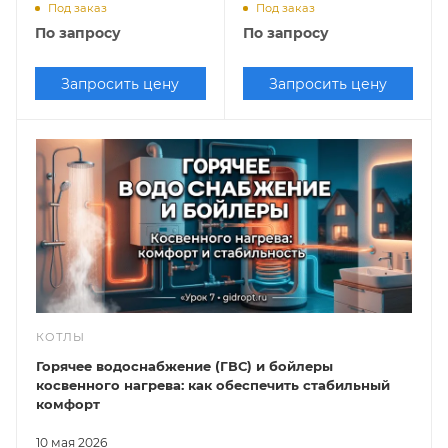
баком и насосом,
одноконтурный,
Под заказ
Под заказ
бойлер)
зак.кам., с р/баком и
По запросу
По запросу
насосом)
Запросить цену
Запросить цену
КОТЛЫ
Горячее водоснабжение (ГВС) и бойлеры
косвенного нагрева: как обеспечить стабильный
комфорт
10 мая 2026