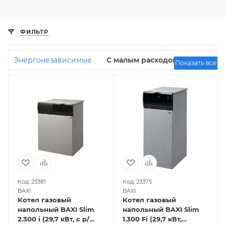
ФИЛЬТР
Энергонезависимые
С малым расходом газа
Показать все
35 кВт
20 кВт
50 кВт
10 кВт
40 кВт
30
кВт
С чугунным теплообменником
16 кВт
24 кВт
45 кВт
С закрытой камерой
сгорания
Код: 23381
Код: 23375
BAXI
BAXI
Котел газовый
Котел газовый
напольный BAXI Slim
напольный BAXI Slim
2.300 i (29,7 кВт, с р/
1.300 Fi (29,7 кВт,