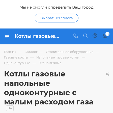
Мы не смогли определить Ваш город
Выбрать из списка
0
Котлы газовые напольные одноконтурные с малым расходом газа - купить экономичный напольный одноконтурный газовый котел по низким ценам в интернет-магазине Гидропромтехника в Курске
—
—
—
Главная
Каталог
Отопительное оборудование
—
—
Газовые котлы
Напольные газовые котлы
—
Одноконтурные
Экономичные
Котлы газовые
напольные
одноконтурные с
малым расходом газа
84