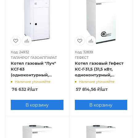
Код: 24932
Код: 32839
ТАГАНРОГ ГАЗОАППАРАТ
ГЕФЕСТ
Котел газовый "Луч"
Котел газовый Гефест
КСГ-63
КС-Г-31,5 (31,5 кВт,
(одноконтурный,
одноконтурный,
открытая камера
открытая камера
Наличие уточняйте
Наличие уточняйте
сгорания)
сгорания)
76 632
₽
/шт
57 814,56
₽
/шт
В корзину
В корзину