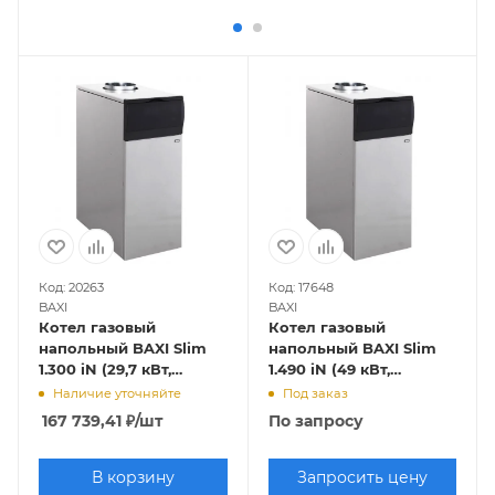
Код: 20263
Код: 17648
BAXI
BAXI
Котел газовый
Котел газовый
напольный BAXI Slim
напольный BAXI Slim
1.300 iN (29,7 кВт,
1.490 iN (49 кВт,
одноконтурный)
одноконтурный)
Наличие уточняйте
Под заказ
167 739,41
₽
/шт
По запросу
В корзину
Запросить цену