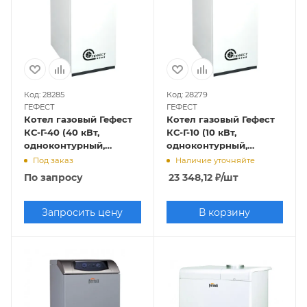
Код: 28285
Код: 28279
ГЕФЕСТ
ГЕФЕСТ
Котел газовый Гефест
Котел газовый Гефест
КС-Г-40 (40 кВт,
КС-Г-10 (10 кВт,
одноконтурный,
одноконтурный,
открытая камера
открытая камера
Под заказ
Наличие уточняйте
сгорания)
сгорания)
По запросу
23 348,12
₽
/шт
Запросить цену
В корзину