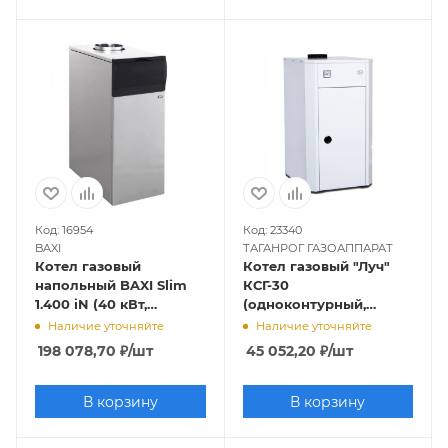
Код: 16954
Код: 23340
BAXI
ТАГАНРОГ ГАЗОАППАРАТ
Котел газовый
Котел газовый "Луч"
напольный BAXI Slim
КСГ-30
1.400 iN (40 кВт,
(одноконтурный,
одноконтурный)
открытая камера
Наличие уточняйте
Наличие уточняйте
сгорания)
198 078,70
₽
/шт
45 052,20
₽
/шт
В корзину
В корзину