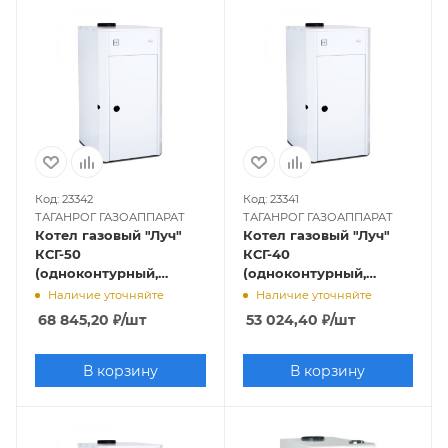
Код: 23342
Код: 23341
ТАГАНРОГ ГАЗОАППАРАТ
ТАГАНРОГ ГАЗОАППАРАТ
Котел газовый "Луч"
Котел газовый "Луч"
КСГ-50
КСГ-40
(одноконтурный,
(одноконтурный,
открытая камера
открытая камера
Наличие уточняйте
Наличие уточняйте
сгорания)
сгорания)
68 845,20
₽
/шт
53 024,40
₽
/шт
В корзину
В корзину