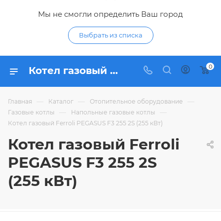
Мы не смогли определить Ваш город
Выбрать из списка
0
Котел газовый Ferroli PEGASUS F3 255 2S (255 кВт) - купить по цене 996 150,94 ₽ в интернет-магазине Гидропромтехника с доставкой в Курске
—
—
—
Главная
Каталог
Отопительное оборудование
—
—
Газовые котлы
Напольные газовые котлы
Котел газовый Ferroli PEGASUS F3 255 2S (255 кВт)
Котел газовый Ferroli
PEGASUS F3 255 2S
(255 кВт)