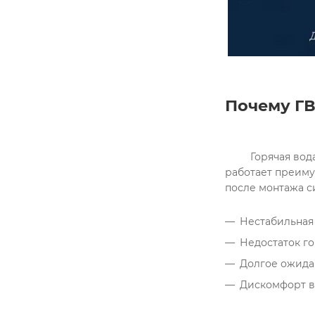
Почему ГВ
	 Горячая вода нужна ежедневно — утром в душе, на кухне, для ванны и других бытовых нужд. В отличие от отопления, которое 
работает преиму
Нестабильная 
Недостаток г
Долгое ожида
Дискомфорт в