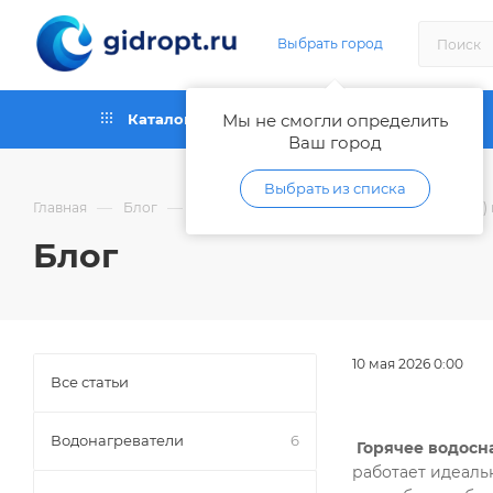
Выбрать город
Каталог
Мы не смогли определить
Как купить
Ваш город
Выбрать из списка
—
—
—
Главная
Блог
Котлы
Горячее водоснабжение (ГВС) 
Блог
10 мая 2026 0:00
Все статьи
Водонагреватели
6
Горячее водосн
работает идеаль