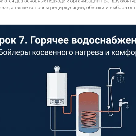
аются два основных подхода к организации ГВС: двухконтур