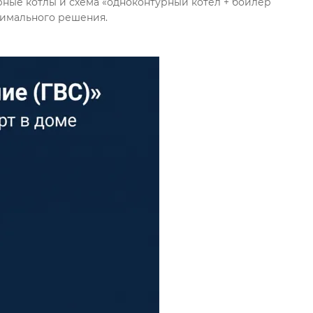
ные котлы и схема «одноконтурный котёл + бойлер 