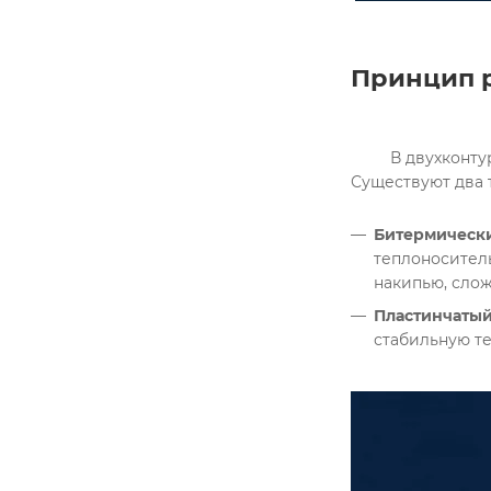
Принцип р
	 В двухконтурных котлах трёхходовой клапан автоматически переключается между режимом отопления и режимом ГВС. 
Битермически
теплоноситель
накипью, сло
Пластинчаты
стабильную т