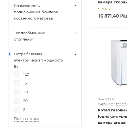
камера сгора
Возможность
Мало
подключения бойлера
16 871,40
₽
/
косвенного нагрева
Теплообменник
отопления
Потребляемая
электрическая мощность,
Вт
120
15
170
Код: 22589
30
ТАГАНРОГ ГАЗО
5
Котел газовый
(одноконтурн
Показать все
камера сгора