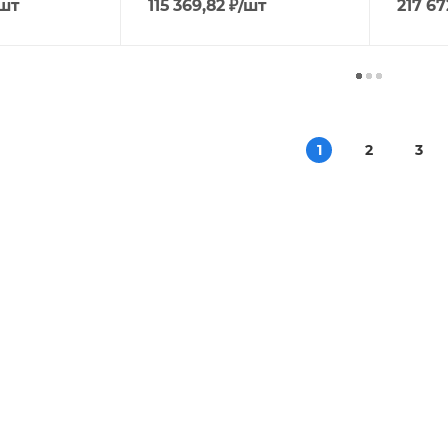
/шт
115 369,82
₽
/шт
217 67
1
2
3