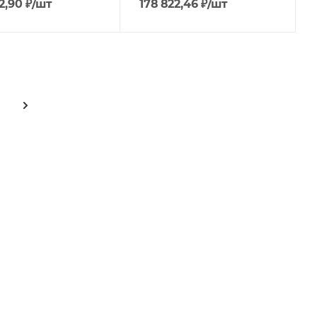
2,90
₽
/шт
178 822,46
₽
/шт