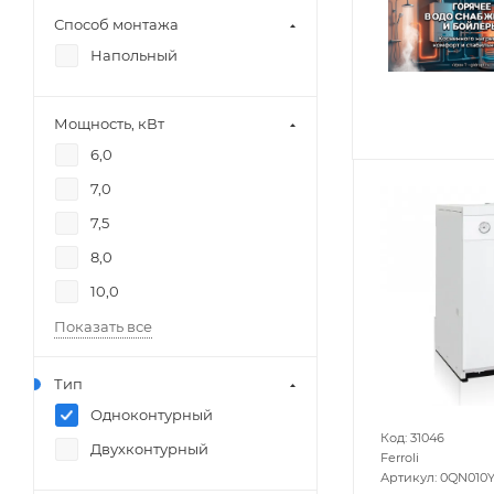
Способ монтажа
Напольный
Мощность, кВт
6,0
7,0
7,5
8,0
10,0
Показать все
Тип
Одноконтурный
Код: 31046
Двухконтурный
Ferroli
Артикул: 0QN010