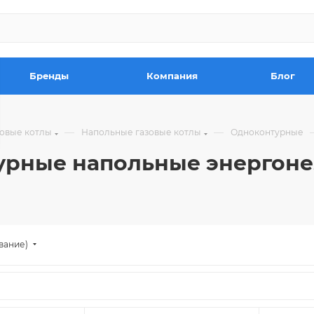
Бренды
Компания
Блог
—
—
зовые котлы
Напольные газовые котлы
Одноконтурные
турные напольные энергон
вание)