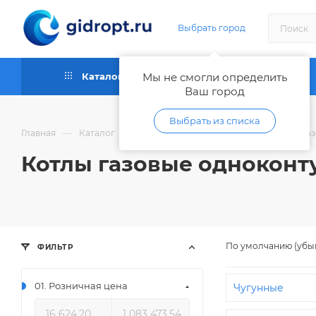
Выбрать город
Каталог
Мы не смогли определить
Как купить
Ваш город
Выбрать из списка
—
—
—
Главная
Каталог
Отопительное оборудование
Га
Котлы газовые однокон
По умолчанию (убы
ФИЛЬТР
01. Розничная цена
Чугунные