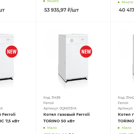
Много
Много
шт
53 935,97
₽
/шт
40 417
Код: 31439
Код: 3144
Ferroli
Ferroli
YA
Артикул: 0QN013YA
Артикул:
 Ferroli
Котел газовый Ferroli
Котел г
C 7,5 кВт
TORINO 50 кВт
TORINO
Мало
Мало