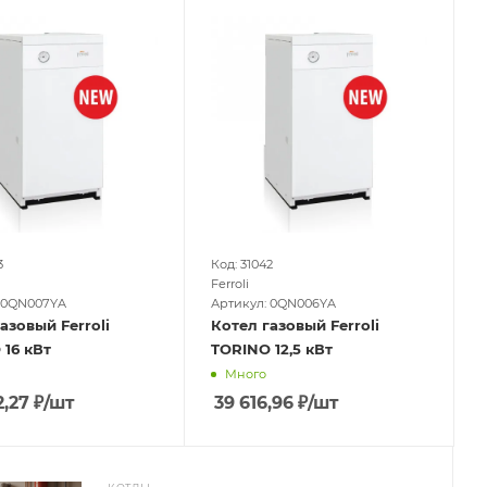
3
Код: 31042
Ferroli
 0QN007YA
Артикул: 0QN006YA
азовый Ferroli
Котел газовый Ferroli
16 кВт
TORINO 12,5 кВт
Много
2,27
₽
/шт
39 616,96
₽
/шт