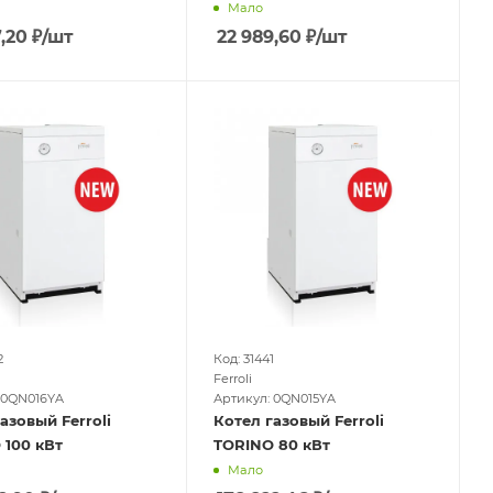
Мало
,20
₽
/шт
22 989,60
₽
/шт
2
Код: 31441
Ferroli
 0QN016YA
Артикул: 0QN015YA
азовый Ferroli
Котел газовый Ferroli
 100 кВт
TORINO 80 кВт
Мало