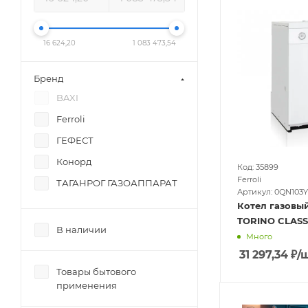
16 624,20
1 083 473,54
Бренд
BAXI
Ferroli
ГЕФЕСТ
Конорд
Код: 35899
Ferroli
ТАГАНРОГ ГАЗОАППАРАТ
Артикул: 0QN103
Котел газовый
TORINO CLASSI
В наличии
Много
31 297,34
₽
/
Товары бытового
применения