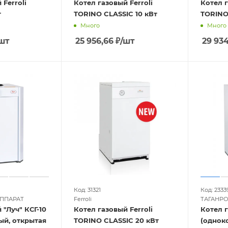
 Ferroli
Котел газовый Ferroli
Котел г
т
TORINO CLASSIC 10 кВт
TORINO 
Много
Много
шт
25 956,66
₽
/шт
29 934
Код: 31321
Код: 2333
АППАРАТ
Ferroli
ТАГАНРО
 "Луч" КСГ-10
Котел газовый Ferroli
Котел г
ый, открытая
TORINO CLASSIC 20 кВт
(однок