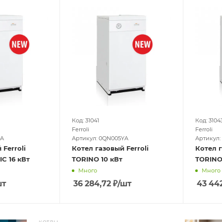
Код: 31041
Код: 3104
Ferroli
Ferroli
YA
Артикул: 0QN005YA
Артикул:
 Ferroli
Котел газовый Ferroli
Котел г
C 16 кВт
TORINO 10 кВт
TORINO 
Много
Много
шт
36 284,72
₽
/шт
43 44