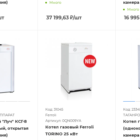
ния)
камера
Много
Много
шт
37 199,63
₽
/шт
16 995
Код: 31045
Код: 2334
АППАРАТ
Ferroli
ТАГАНРО
Артикул: 0QN009YA
 "Луч" КСГ-8
Котел г
Котел газовый Ferroli
ый, открытая
(однок
TORINO 25 кВт
ния)
камера