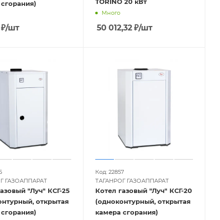
TORINO 20 кВт
 сгорания)
Много
₽
/шт
50 012,32
₽
/шт
5
Код: 22857
Г ГАЗОАППАРАТ
ТАГАНРОГ ГАЗОАППАРАТ
азовый "Луч" КСГ-25
Котел газовый "Луч" КСГ-20
онтурный, открытая
(одноконтурный, открытая
 сгорания)
камера сгорания)