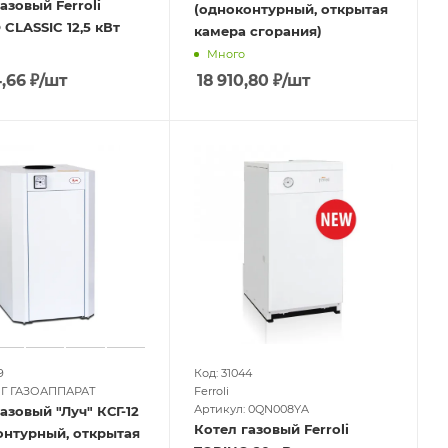
азовый Ferroli
(одноконтурный, открытая
CLASSIC 12,5 кВт
камера сгорания)
Много
,66
₽
/шт
18 910,80
₽
/шт
9
Код: 31044
Г ГАЗОАППАРАТ
Ferroli
Артикул: 0QN008YA
азовый "Луч" КСГ-12
Котел газовый Ferroli
онтурный, открытая