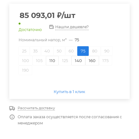
85 093,01
₽
/шт
Нашли дешевле?
Достаточно
Номинальный напор, м*
—
75
25
35
40
50
60
75
80
90
100
105
110
125
140
160
175
190
Купить в 1 клик
Рассчитать доставку
Оплата заказа осуществляется после согласования с
менеджером