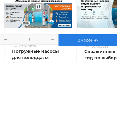
В корзину
НАСОСЫ
НАСОСЫ
—
03.05.2026
—
02.05.2026
Погружные насосы
Скважинные 
для колодца: от
гид по выбор
бюджетного
правильному
«Малыша» до
монтажу
мощной станции под
водой