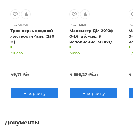
Код: 29429
Код: 11969
Ко
Трос нерж. средней
Манометр ДМ 2010ф
М
жесткости 4мм. (250
0-1,6 кг/см.кв. 5
0-
м)
исполнение, М20х1,5
Много
Мало
До
49,71
₽
/м
4 556,27
₽
/шт
4 
В корзину
В корзину
Документы