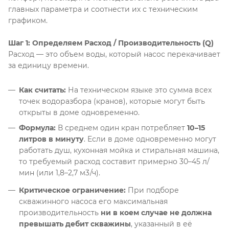
главных параметра и соотнести их с техническим
графиком.
Шаг 1: Определяем Расход / Производительность (Q)
Расход — это объем воды, который насос перекачивает
за единицу времени
.
Как считать:
На техническом языке это сумма всех
точек водоразбора (кранов), которые могут быть
открыты в доме одновременно
.
Формула:
В среднем один кран потребляет
10–15
литров в минуту
. Если в доме одновременно могут
работать душ, кухонная мойка и стиральная машина,
то требуемый расход составит примерно 30–45 л/
мин (или 1,8–2,7
м
3
/
ч
).
Критическое ограничение:
При подборе
скважинного насоса его максимальная
производительность
ни в коем случае не должна
превышать дебит скважины
, указанный в её