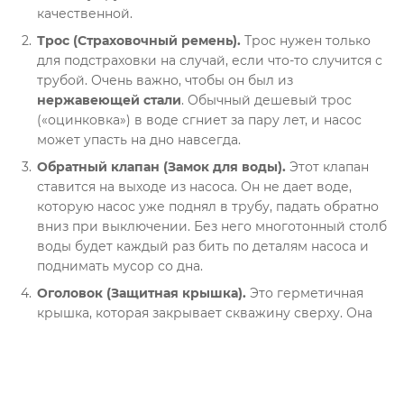
качественной
.
Трос (Страховочный ремень).
Трос нужен только
для подстраховки на случай, если что-то случится с
трубой
. Очень важно, чтобы он был из
нержавеющей стали
. Обычный дешевый трос
(«оцинковка») в воде сгниет за пару лет, и насос
может упасть на дно навсегда
.
Обратный клапан (Замок для воды).
Этот клапан
ставится на выходе из насоса
. Он не дает воде,
которую насос уже поднял в трубу, падать обратно
вниз при выключении
. Без него многотонный столб
воды будет каждый раз бить по деталям насоса и
поднимать мусор со дна
.
Оголовок (Защитная крышка).
Это герметичная
крышка, которая закрывает скважину сверху
. Она
не дает падать внутрь лягушкам, мусору и грязной
талой воде
. Также именно к ней крепятся трос и
труба, чтобы они надежно держались
.