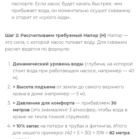
паспорте
. Если насос будет качать быстрее, чем
прибывает вода, он моментально осушит скважину
и сгорит от «сухого хода»
.
Шаг 2: Рассчитываем требуемый Напор (H)
Напор —
это сила, с которой насос толкает воду
. Для скважин
расчет ведется по формуле
:
Динамический уровень воды
(глубина, на которой
стоит вода при работающем насосе, например — 40
м)
.
+ Высота подъема
от земли до самого верхнего
крана в доме (например — 5 м)
.
+ Давление для комфорта
— прибавляем
30
метров
(это эквивалент 3 атмосфер, чтобы вода в
кране не текла тонкой струйкой)
.
+ 10% запас
на потери в трубах и фитингах
.
Итого
для нашего примера: (40 + 5 + 30) + 10% =
82 метра