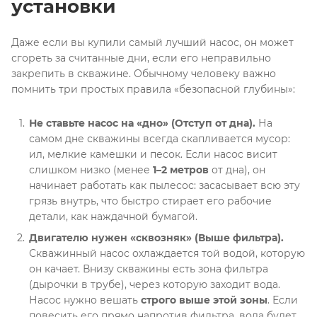
установки
Даже если вы купили самый лучший насос, он может
сгореть за считанные дни, если его неправильно
закрепить в скважине. Обычному человеку важно
помнить три простых правила «безопасной глубины»
:
Не ставьте насос на «дно» (Отступ от дна).
На
самом дне скважины всегда скапливается мусор:
ил, мелкие камешки и песок
. Если насос висит
слишком низко (менее
1–2 метров
от дна), он
начинает работать как пылесос: засасывает всю эту
грязь внутрь, что быстро стирает его рабочие
детали, как наждачной бумагой
.
Двигателю нужен «сквозняк» (Выше фильтра).
Скважинный насос охлаждается той водой, которую
он качает
. Внизу скважины есть зона фильтра
(дырочки в трубе), через которую заходит вода
.
Насос нужно вешать
строго выше этой зоны
. Если
повесить его прямо напротив фильтра, вода будет